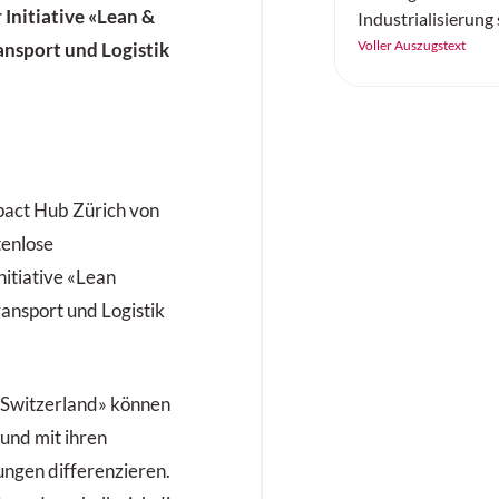
Initiative «Lean &
Industrialisierung
Automatisierungsp
Voller Auszugstext
nsport und Logistik
Einführung neuer 
baut STILL seine P
führender Komplet
intelligente
Automatisierungs
aus.
pact Hub Zürich von
tenlose
nitiative «Lean
ransport und Logistik
Switzerland» können
und mit ihren
ungen differenzieren.