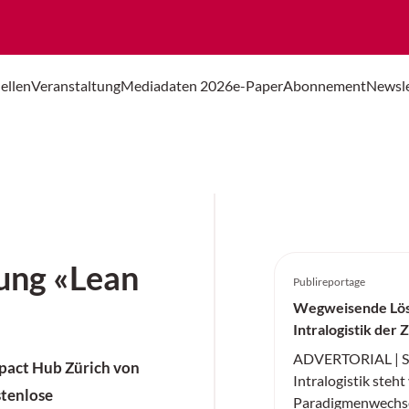
ellen
Veranstaltung
Mediadaten 2026
e-Paper
Abonnement
Newsle
tung «Lean
Publireportage
Wegweisende Lös
Intralogistik der 
ADVERTORIAL | ST
pact Hub Zürich von
Intralogistik steh
stenlose
Paradigmenwechse