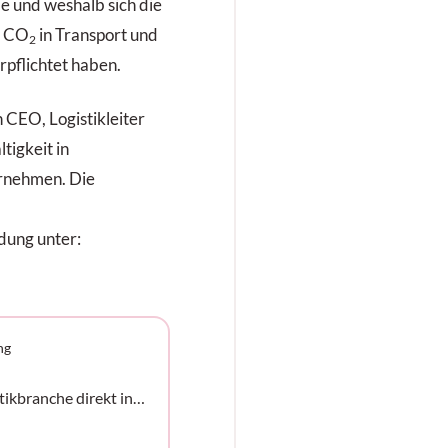
ie und weshalb sich die
n CO
in Transport und
2
rpflichtet haben.
n CEO, Logistikleiter
tigkeit in
ernehmen. Die
dung unter:
ng
tikbranche direkt in