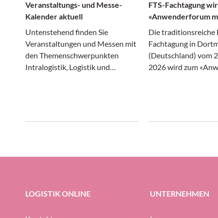
Veranstaltungs- und Messe-
FTS-Fachtagung wi
Kalender aktuell
«Anwenderforum m
Robotik»
Untenstehend finden Sie
Die traditionsreiche
Veranstaltungen und Messen mit
Fachtagung in Dort
den Themenschwerpunkten
(Deutschland) vom 2
Intralogistik, Logistik und
2026 wird zum «An
Transport, die in nächster Zeit in
mobile Robotik» – un
der Schweiz und im angrenzenden
damit auch im Name
Ausland über die Bühne gehen.
Wandel von klassisc
fahrerlosen Transpo
(FTS) hin zu vernetz
Ökosystemen auf. Da
Branchentreffen ste
Motto «FTS-Einsatz l
Hoher Durchsatz du
optimierte Transpor
LOGISTIK ONLINE
UNTERNEHMEN
und bringt potenziell
Hersteller, Berater u