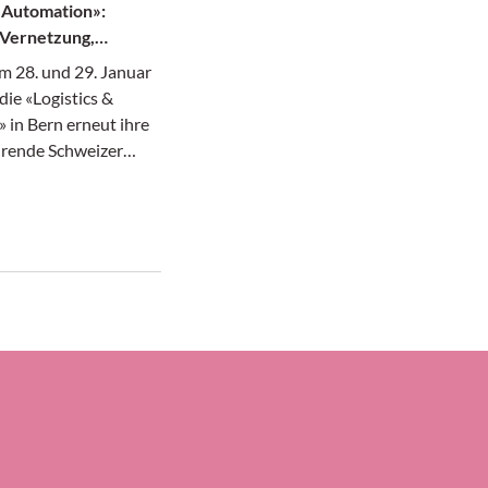
& Automation»:
 Vernetzung,
 28. und 29. Januar
die «Logistics &
 in Bern erneut ihre
hrende Schweizer
r (Intra-)Logistik,
ik und
tion präsentiert die
ege der
logistik. Parallel
mpack für die
industrie statt, was
00 Fachleute auf das
de der Bernexpo
fte.