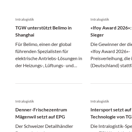
Intralogistik
Intralogistik
TGW unterstützt Belimo in
«Ifoy Award 2026»: 
Shanghai
Sieger
Für Belimo, einen der global
Die Gewinner der di
führenden Spezialisten für
«Ifoy Award 2026»-
elektrische Antriebs-Lösungen in
Preisverleihung, die 
der Heizungs-, Lüftungs- und
(Deutschland) stattf
Klimatechnik, errichtete TGW
Jungheinrich, Idealw
Logistics ein Logistikzentrum in
Robotics, Nomagic, 
Shanghai, das vor Kurzem seinen
Robot Company und
Go-live feierte. Herzstück bildet
Fördersysteme. Die 
ein automatisches
aus Deutschland wur
Intralogistik
Intralogistik
Kleinteilelager (AKL) mit
«Start-up of the Yea
Denner-Frischezentrum
Intersport setzt auf
«Mustang R-
ausgezeichnet.
Mägenwil setzt auf EPG
Technologie von T
Regalbediengeräten. Eine
Der Schweizer Detailhändler
Die Intralogistik-Spe
besondere Herausforderung war