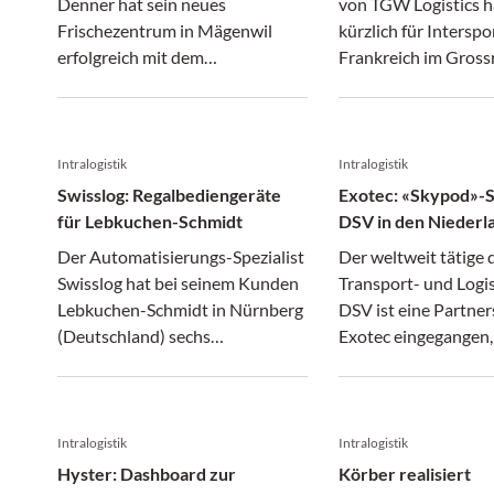
Denner hat sein neues
von TGW Logistics 
die kompakte Grundfläche.
Frischezentrum in Mägenwil
kürzlich für Interspo
erfolgreich mit dem
Frankreich im Gros
Lagerführungssystem LFS sowie
ein hochautomatisie
der Voice-Lösung «Lydia Voice»
Pick»-System realisi
der EPG (Ehrhardt Partner
installiert. Das Fulfi
Group) in Betrieb genommen.
Center von Interspo
Intralogistik
Intralogistik
Besonderheit des Projekts: Die
Frankreich in Saint-
Swisslog: Regalbediengeräte
Exotec: «Skypod»-S
Einführung setzte Denner
feierte vor Kurzem 
für Lebkuchen-Schmidt
DSV in den Niederl
weitgehend eigenständig um.
live.
Der Automatisierungs-Spezialist
Der weltweit tätige 
Swisslog hat bei seinem Kunden
Transport- und Logi
Lebkuchen-Schmidt in Nürnberg
DSV ist eine Partner
(Deutschland) sechs
Exotec eingegangen,
Regalbediengeräte des Typs
Spezialisten für Lag
«Vectura» in dessen neuem
Exotec hat kürzlich 
Distributionszentrum installiert.
Logistikzentrum vo
niederländischen Ve
Intralogistik
Intralogistik
seinem «Skypod»-S
Hyster: Dashboard zur
Körber realisiert