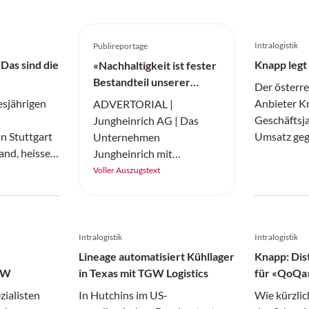
Die Schweizer Stöcklin 
seit vielen Jahren inten
Intralogistik
Publireportage
Ansätzen – von energiee
Produktions- und Gebä
Das sind die
Knapp legt
«Nachhaltigkeit ist fester
«Green Steel» bis hin z
Bestandteil unserer
Der österre
Lösungen für moderne L
Strategie»
esjährigen
Anbieter K
ADVERTORIAL |
Damaris Grütter ist Gr
Geschäftsj
Jungheinrich AG | Das
Officer & Vice President
in Stuttgart
Umsatz ge
Unternehmen
and, heissen:
vorangegan
Jungheinrich mit
orks, Libiao
gesteigert 
Hauptsitz in Hamburg
Voller Auszugstext
The Mobile
Wachstumsk
versteht sich als
 Wiltsche
ganzheitlicher Anbieter
Firma Pyck
von Intralogistik-
de als
Lösungen. Die Schweiz ist
Intralogistik
Intralogistik
r»
für Jungheinrich ein
Lineage automatisiert Kühllager
Knapp: Dis
strategisch wichtiger
GW
in Texas mit TGW Logistics
für «QoQa»
Markt. Wir haben uns mit
zialisten
In Hutchins im US-
Wie kürzlic
Arne Sturm, Leiter Vertrieb