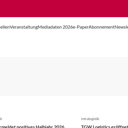
ellen
Veranstaltung
Mediadaten 2026
e-Paper
Abonnement
Newsle
ik
Intralogistik
rmeldet positives Halbjahr 2026
TGW Logistics eröffne