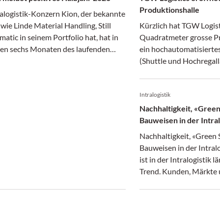
Produktionshalle
ralogistik-Konzern Kion, der bekannte
ie Linde Material Handling, Still
Kürzlich hat TGW Logist
atic in seinem Portfolio hat, hat in
Quadratmeter grosse P
ten sechs Monaten des laufenden
ein hochautomatisierte
laut eigenen Angaben positiv
(Shuttle und Hochregall
haftet. Umsatz und Ergebnis stiegen,
Hauptsitz in Marchtrenk
 Auftragseingang ging zurück.
Betrieb genommen. In d
Intralogistik
und 63 Meter breiten P
entstehen Shuttle-Robo
Nachhaltigkeit, «Green
Regalbediengeräte, Förd
Bauweisen in der Intral
Paletten und Rollcontai
Nachhaltigkeit, «Green 
Schaltschränke für die 
Bauweisen in der Intral
Projekte von TGW Logis
ist in der Intralogistik l
Trend. Kunden, Märkte 
Anforderungen verlange
ökologische Verantwor
Wirtschaftlichkeit und 
Leistungsfähigkeit mite