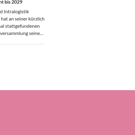
nt bis 2029
 Intralogistik
 hat an seiner kürzlich
hal stattgefundenen
lversammlung seinen
 Peter Spycher für
i Jahre im Amt
Gleichzeitig wurden
rigen
itglieder Valentin
d Rudolf Mayer-
ziell verabschiedet. Im
ieses Jahres feiert
nen 60. Geburtstag mit
en Fest.