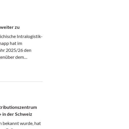
Group beschäftigt sich
siv mit nachhaltigen
ffizienten
udekonzepten über
 weiter zu
u hybriden Holz-Stahl-
ichische Intralogistik-
ogistikimmobilien.
napp hat im
oup Chief Marketing
ahr 2025/26 den
 der Stöcklin Group.
genüber dem
genen Geschäftsjahr
- und somit seinen
urs fortgesetzt.
tributionszentrum
 in der Schweiz
h bekannt wurde, hat