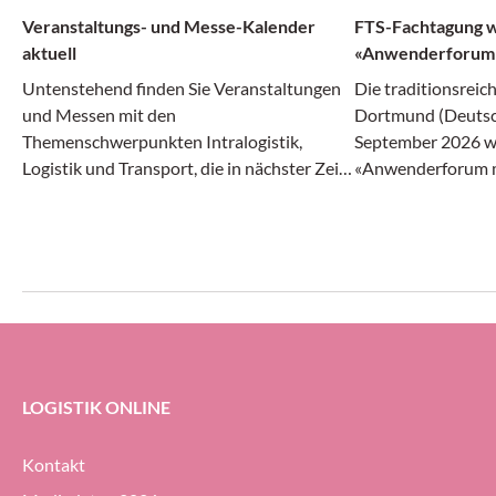
Veranstaltungs- und Messe-Kalender
FTS-Fachtagung 
aktuell
«Anwenderforum 
Untenstehend finden Sie Veranstaltungen
Die traditionsreic
und Messen mit den
Dortmund (Deutsc
Themenschwerpunkten Intralogistik,
September 2026 w
Logistik und Transport, die in nächster Zeit
«Anwenderforum m
in der Schweiz und im angrenzenden
greift damit auch
Ausland über die Bühne gehen.
von klassischen fa
Transportsystemen
Robotik-Ökosystem
Branchentreffen s
«FTS-Einsatz lohnt
durch optimierte 
bringt potenzielle 
LOGISTIK ONLINE
Berater und Forsch
zusammen.
Kontakt