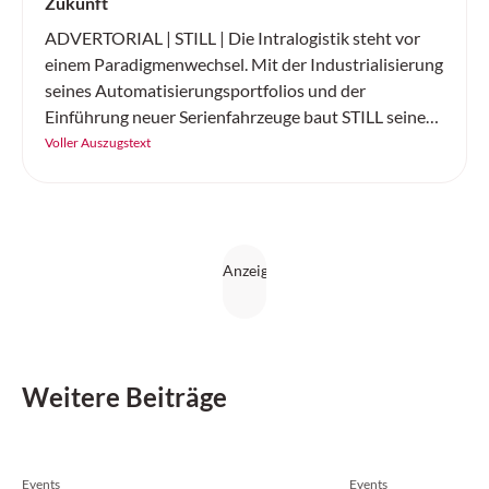
Zukunft
ADVERTORIAL | STILL | Die Intralogistik steht vor
einem Paradigmenwechsel. Mit der Industrialisierung
seines Automatisierungsportfolios und der
Einführung neuer Serienfahrzeuge baut STILL seine
Position als führender Komplettanbieter für
Voller Auszugstext
intelligente Automatisierungslösungen weiter aus.
Weitere Beiträge
Events
Events