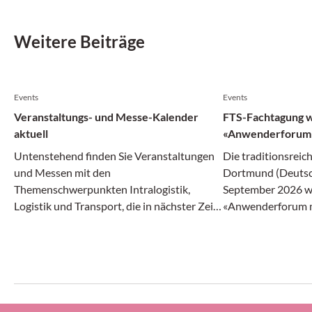
Weitere Beiträge
Events
Events
Veranstaltungs- und Messe-Kalender
FTS-Fachtagung 
aktuell
«Anwenderforum 
Untenstehend finden Sie Veranstaltungen
Die traditionsreic
und Messen mit den
Dortmund (Deutsc
Themenschwerpunkten Intralogistik,
September 2026 w
Logistik und Transport, die in nächster Zeit
«Anwenderforum m
in der Schweiz und im angrenzenden
greift damit auch
Ausland über die Bühne gehen.
von klassischen fa
Transportsystemen
Robotik-Ökosystem
Branchentreffen s
«FTS-Einsatz lohnt