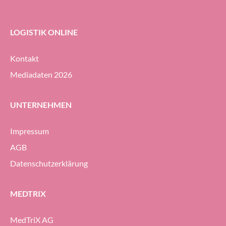
durch optimierte 
bringt potenzielle 
LOGISTIK ONLINE
Berater und Forsch
zusammen.
Kontakt
Mediadaten 2026
UNTERNEHMEN
Impressum
AGB
Datenschutzerklärung
MEDTRIX
MedTriX AG