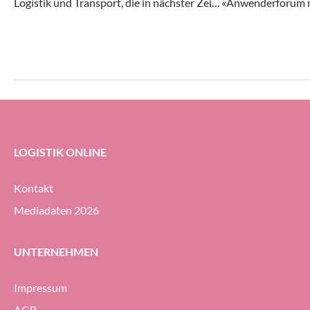
Logistik und Transport, die in nächster Zeit
«Anwenderforum m
in der Schweiz und im angrenzenden
greift damit auch
Ausland über die Bühne gehen.
von klassischen fa
Transportsystemen
Robotik-Ökosystem
Branchentreffen s
«FTS-Einsatz lohnt
durch optimierte 
bringt potenzielle 
LOGISTIK ONLINE
Berater und Forsch
zusammen.
Kontakt
Mediadaten 2026
UNTERNEHMEN
Impressum
AGB