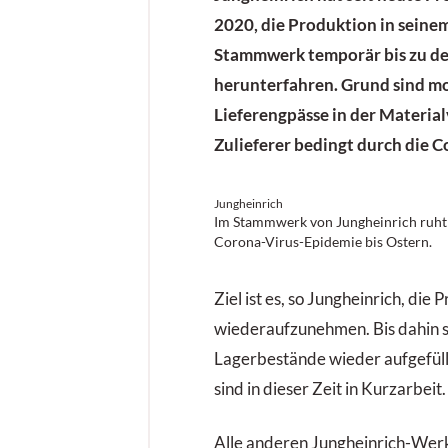
2020, die Produktion in sein
Stammwerk temporär bis zu d
herunterfahren. Grund sind 
Lieferengpässe in der Materia
Zulieferer bedingt durch die C
Jungheinrich
Im Stammwerk von Jungheinrich ruht
Corona-Virus-Epidemie bis Ostern.
Ziel ist es, so Jungheinrich, die
wiederaufzunehmen. Bis dahin s
Lagerbestände wieder aufgefüllt
sind in dieser Zeit in Kurzarbeit.
Alle anderen Jungheinrich-Werk