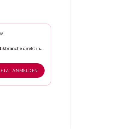
ng
tikbranche direkt in
e
JETZT ANMELDEN