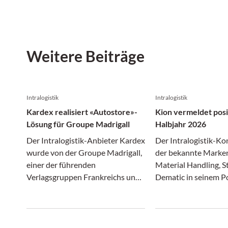
Weitere Beiträge
Intralogistik
Intralogistik
Kardex realisiert «Autostore»-
Kion vermeldet posi
Lösung für Groupe Madrigall
Halbjahr 2026
Der Intralogistik-Anbieter Kardex
Der Intralogistik-Ko
wurde von der Groupe Madrigall,
der bekannte Marken
einer der führenden
Material Handling, St
Verlagsgruppen Frankreichs und
Dematic in seinem Po
Muttergesellschaft renommierter
hat in den ersten s
Verlage wie Gallimard,
des laufenden Jahres
Flammarion und Casterman, mit
Angaben positiv gewi
der Realisierung einer
Umsatz und Ergebnis