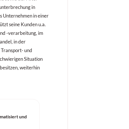
sunterbrechung in
as Unternehmen in einer
tützt seine Kunden u.a.
nd -verarbeitung, im
andel, in der
 Transport- und
 schwierigen Situation
esitzen, weiterhin
omatisiert und