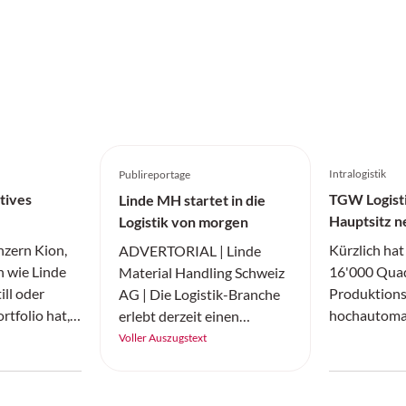
Intralogistik
Publireportage
tives
TGW Logisti
Linde MH startet in die
Hauptsitz n
Logistik von morgen
nzern Kion,
Kürzlich hat
ADVERTORIAL | Linde
 wie Linde
16'000 Quad
Material Handling Schweiz
ill oder
Produktions
AG | Die Logistik-Branche
rtfolio hat,
hochautomat
erlebt derzeit einen
echs Monaten
(Shuttle und
tiefgreifenden Wandel,
Voller Auszugstext
 laut eigenen
seinem Haup
getrieben durch
rtschaftet.
(Österreich)
Fortschritte in der
 stiegen,
genommen. I
künstlichen Intelligenz (KI)