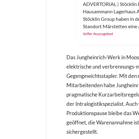
ADVERTORIAL | Stöcklin L
Hausammann Lagerhaus A
Stöcklin Group haben in d
Standort Märstetten eine 
Gefahrstoff- und Tiefkühllö
Voller Auszugstext
Das Jungheinrich-Werk in Moos
elektrische und verbrennungs-
Gegengewichtsstapler. Mit den
Mitarbeitenden habe Jungheinri
pragmatische Kurzarbeitsregelu
der Intralogistikspezialist. Auc
Produktionspause bleibe das W
geöffnet, die Warenannahme ist 
sichergestellt.