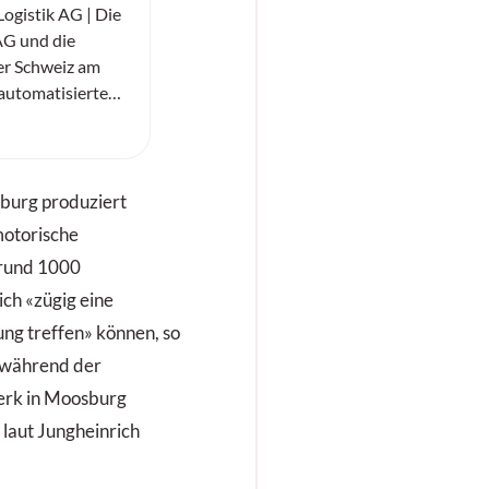
ogistik AG | Die
G und die
er Schweiz am
automatisierte
sung realisiert.
burg produziert
motorische
 rund 1000
ch «zügig eine
ng treffen» können, so
h während der
erk in Moosburg
laut Jungheinrich