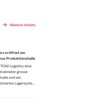
Weitere Inhalte
cs eröffnet am
eue Produktionshalle
 TGW Logistics eine
ratmeter grosse
halle und ein
isiertes Lagersystem
 Hochregallager) an
tsitz in Marchtrenk
 in Betrieb
n der 240 Meter