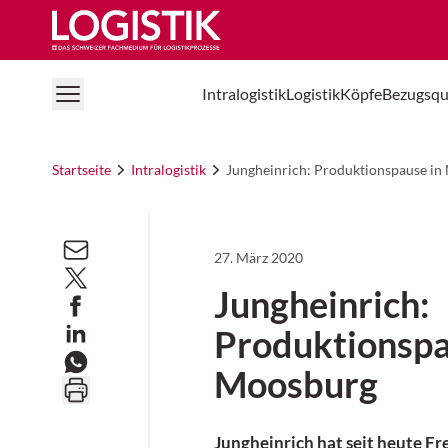
Logistik Online
Intralogistik
Logistik
Köpfe
Bezugsqu
Startseite
Intralogistik
Jungheinrich: Produktionspause i
27. März 2020
Jungheinrich:
Produktionspa
Moosburg
Jungheinrich hat seit heute Fr