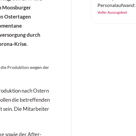
Personalaufwand:
em Moosburger
verändert die Intra
Voller Auszugstext
en Ostertagen
grundlegend. Doch
momentane
Einstieg? Anhand 
Practices» zeigt si
lversorgung durch
schrittweise Vorg
orona-Krise.
modulare Systeme
Software die ents
Erfolgsfaktoren sin
 die Produktion wegen der
wichtig, dass die 
bleiben.
 Produktion nach Ostern
ollen die betreffenden
 sein. Die Mitarbeiter
e sowie der After-