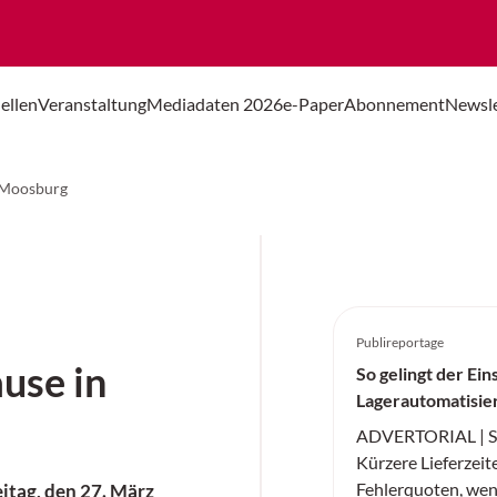
ellen
Veranstaltung
Mediadaten 2026
e-Paper
Abonnement
Newsle
n Moosburg
Publireportage
use in
So gelingt der Ein
Lagerautomatisie
ADVERTORIAL | SS
Kürzere Lieferzeit
Fehlerquoten, wen
eitag, den 27. März