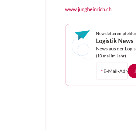
www.jungheinrich.ch
Newsletterempfehlu
Logistik News
News aus der Logis
Ihrem Postfach
(10 mal im Jahr)
*
E-Mail-Adress