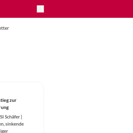
tter
stieg zur
rung
I Schäfer |
en, sinkende
iger