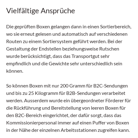
des Technologieunternehmens, das für
Vielfältige Ansprüche
seine internationalen Kunden
hochautomatisierte Logistikzentren plant,
errichtet und im laufenden Betrieb betreut,
Die geprüften Boxen gelangen dann in einen Sortierbereich,
übertraf mit 1,07 Milliarden Euro leicht das
wo sie erneut gelesen und automatisch auf verschiedenen
Allzeit-Hoch des Vorjahres. Das Ergebnis
Routen zu einem Sortiersystem geführt werden. Bei der
vor Zinsen und Steuern (EBIT) stieg
Gestaltung der Endstellen beziehungsweise Rutschen
deutlich auf 49,3 Millionen Euro, die Zahl
wurde berücksichtigt, dass das Transportgut sehr
der Mitarbeitenden wuchs auf 4645.
empfindlich und die Gewichte sehr unterschiedlich sein
können.
So können Boxen mit nur 200 Gramm für B2C-Sendungen
und bis zu 25 Kilogramm für B2B-Sendungen verarbeitet
werden. Ausserdem wurde ein übergeordneter Förderer für
die Rückführung und Bereitstellung von leeren Boxen für
den B2C-Bereich eingerichtet, der dafür sorgt, dass das
Kommissionierpersonal immer auf einen Puffer von Boxen
in der Nähe der einzelnen Arbeitsstationen zugreifen kann.