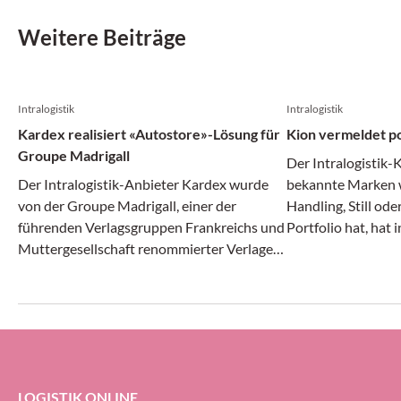
Weitere Beiträge
Intralogistik
Intralogistik
Kardex realisiert «Autostore»-Lösung für
Kion vermeldet po
Groupe Madrigall
Der Intralogistik-
Der Intralogistik-Anbieter Kardex wurde
bekannte Marken w
von der Groupe Madrigall, einer der
Handling, Still od
führenden Verlagsgruppen Frankreichs und
Portfolio hat, hat 
Muttergesellschaft renommierter Verlage
Monaten des laufe
wie Gallimard, Flammarion und Casterman,
Angaben positiv g
mit der Realisierung einer integrierten
und Ergebnis stieg
Autostore-Automatisierungs-Lösung für
Auftragseingang gi
das neue Distributionszentrum des
Unternehmens beauftragt.
LOGISTIK ONLINE