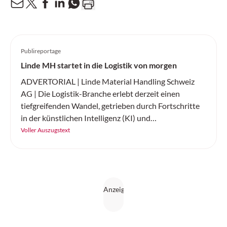
Publireportage
Linde MH startet in die Logistik von morgen
ADVERTORIAL | Linde Material Handling Schweiz
AG | Die Logistik-Branche erlebt derzeit einen
tiefgreifenden Wandel, getrieben durch Fortschritte
in der künstlichen Intelligenz (KI) und
Elektromobilität. Linde Material Handling Schweiz
Voller Auszugstext
präsentiert zwei bahnbrechende Innovationen, die
den Materialfluss revolutionieren: die KI-gestützte
Automatisierung von Flurförderzeugen sowie die
neue Elektrostapler-Baureihe «The Next Champ».
Diese Entwicklungen werden nicht nur die Effizienz
steigern, sondern auch die Wettbewerbsfähigkeit von
Unternehmen nachhaltig verbessern.