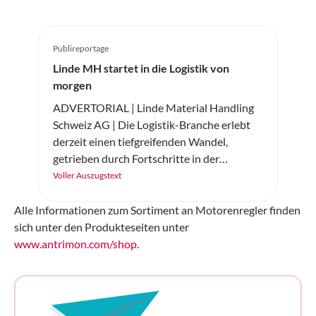
Publireportage
Linde MH startet in die Logistik von
morgen
ADVERTORIAL | Linde Material Handling
Schweiz AG | Die Logistik-Branche erlebt
derzeit einen tiefgreifenden Wandel,
getrieben durch Fortschritte in der
künstlichen Intelligenz (KI) und
Voller Auszugstext
Elektromobilität. Linde Material Handling
Schweiz präsentiert zwei bahnbrechende
Alle Informationen zum Sortiment an Motorenregler finden
Innovationen, die den Materialfluss
sich unter den Produkteseiten unter
revolutionieren: die KI-gestützte
www.antrimon.com/shop
.
Automatisierung von Flurförderzeugen
sowie die neue Elektrostapler-Baureihe
«The Next Champ». Diese Entwicklungen
werden nicht nur die Effizienz steigern,