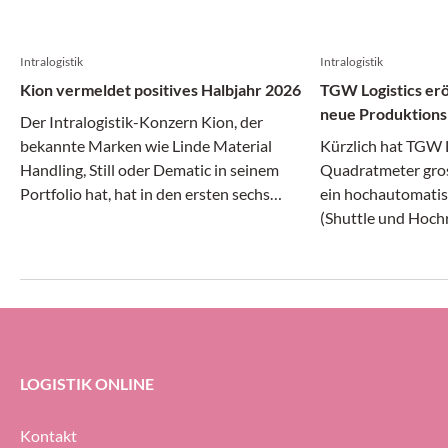
Intralogistik
Intralogistik
Kion vermeldet positives Halbjahr 2026
TGW Logistics erö
neue Produktions
Der Intralogistik-Konzern Kion, der
bekannte Marken wie Linde Material
Kürzlich hat TGW L
Handling, Still oder Dematic in seinem
Quadratmeter gros
Portfolio hat, hat in den ersten sechs
ein hochautomatis
Monaten des laufenden Jahres laut eigenen
(Shuttle und Hochr
Angaben positiv gewirtschaftet. Umsatz
Hauptsitz in March
und Ergebnis stiegen, aber der
Betrieb genommen.
Auftragseingang ging zurück.
langen und 63 Met
Produktionshalle 
Roboter, Regalbed
für Paletten und R
LOGISTIK ONLINE
Schaltschränke für
Projekte von TGW 
Kontakt