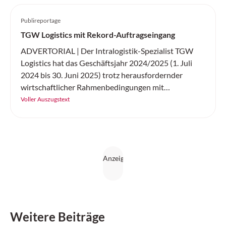
Publireportage
TGW Logistics mit Rekord-Auftragseingang
ADVERTORIAL | Der Intralogistik-Spezialist TGW
Logistics hat das Geschäftsjahr 2024/2025 (1. Juli
2024 bis 30. Juni 2025) trotz herausfordernder
wirtschaftlicher Rahmenbedingungen mit
Rekordwerten abgeschlossen. Der Umsatz des
Voller Auszugstext
Technologieunternehmens, das für seine
internationalen Kunden hochautomatisierte
Logistikzentren plant, errichtet und im laufenden
Betrieb betreut, übertraf mit 1,07 Milliarden Euro
leicht das Allzeit-Hoch des Vorjahres. Das Ergebnis
vor Zinsen und Steuern (EBIT) stieg deutlich auf 49,3
Millionen Euro, die Zahl der Mitarbeitenden wuchs
auf 4645.
Weitere Beiträge