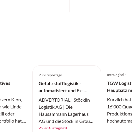
Intralogistik
Publireportage
tives
TGW Logisti
Gefahrstofflogistik -
Hauptsitz n
automatisiert und Ex-
Schutz-konform
nzern Kion,
Kürzlich hat
ADVERTORIAL | Stöcklin
 wie Linde
16'000 Quad
Logistik AG | Die
ill oder
Produktions
Hausammann Lagerhaus
rtfolio hat,
hochautomat
AG und die Stöcklin Group
echs Monaten
(Shuttle und
haben in der Schweiz am
Voller Auszugstext