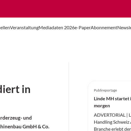
ellen
Veranstaltung
Mediadaten 2026
e-Paper
Abonnement
Newsle
iert in
Publireportage
Linde MH startet i
morgen
ADVERTORIAL | Li
örderzeug- und
Handling Schweiz A
schinenbau GmbH & Co.
Branche erlebt der