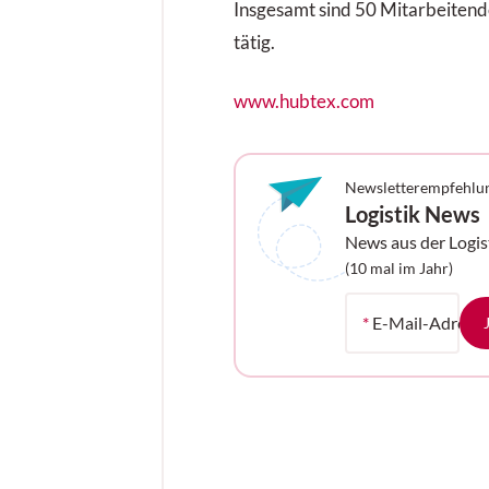
Insgesamt sind 50 Mitarbeitend
tätig.
www.hubtex.com
Newsletterempfehlu
Logistik News
News aus der Logis
Ihrem Postfach
(10 mal im Jahr)
*
E-Mail-Adress