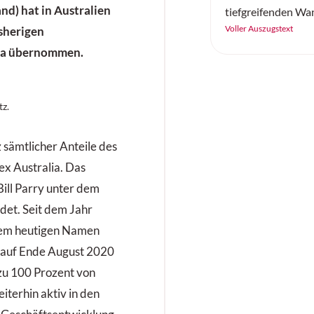
nd) hat in Australien
tiefgreifenden Wan
durch Fortschritte
Voller Auszugstext
isherigen
Intelligenz (KI) un
ia übernommen.
Linde Material Ha
präsentiert zwei 
Innovationen, die 
tz.
revolutionieren: d
Automatisierung 
 sämtlicher Anteile des
Flurförderzeugen 
Elektrostapler-Ba
x Australia. Das
Champ». Diese En
ll Parry unter dem
werden nicht nur d
det. Seit dem Jahr
steigern, sondern 
 dem heutigen Namen
Wettbewerbsfähig
Unternehmen nachh
kauf Ende August 2020
zu 100 Prozent von
iterhin aktiv in den