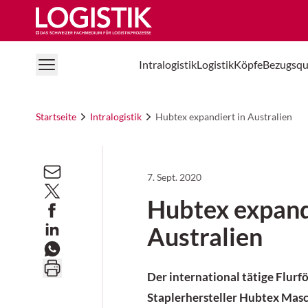
Logistik Online
Intralogistik
Logistik
Köpfe
Bezugsqu
Startseite
Intralogistik
Hubtex expandiert in Australien
7. Sept. 2020
Hubtex expand
Australien
Der international tätige Flurf
Staplerhersteller Hubtex Ma