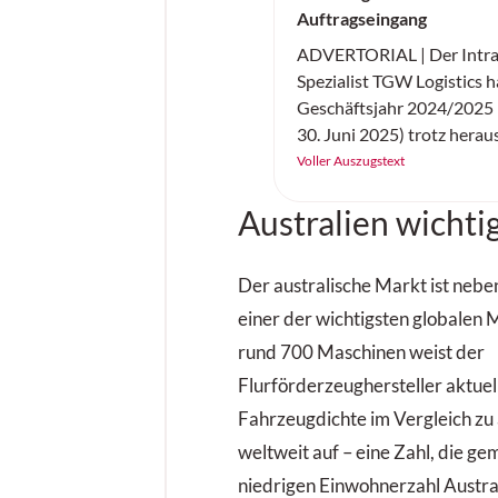
Auftragseingang
ADVERTORIAL | Der Intral
Spezialist TGW Logistics h
Geschäftsjahr 2024/2025 (
30. Juni 2025) trotz hera
wirtschaftlicher Rahmenb
Voller Auszugstext
Rekordwerten abgeschlos
Australien wichti
des Technologieunternehm
seine internationalen Ku
hochautomatisierte Logist
Der australische Markt ist neb
errichtet und im laufenden
einer der wichtigsten globalen 
übertraf mit 1,07 Milliarde
Allzeit-Hoch des Vorjahre
rund 700 Maschinen weist der
vor Zinsen und Steuern (EB
Flurförderzeughersteller aktuel
deutlich auf 49,3 Millionen
Fahrzeugdichte im Vergleich z
der Mitarbeitenden wuchs
weltweit auf – eine Zahl, die ge
niedrigen Einwohnerzahl Austra