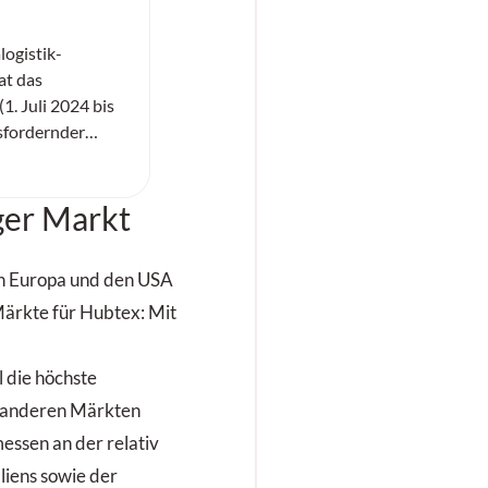
ogistik-
at das
1. Juli 2024 bis
usfordernder
edingungen mit
sen. Der Umsatz
ger Markt
ens, das für
nden
ikzentren plant,
en Europa und den USA
 Betrieb betreut,
Märkte für Hubtex: Mit
n Euro leicht das
s. Das Ergebnis
IT) stieg
l die höchste
 Euro, die Zahl
u anderen Märkten
 auf 4645.
messen an der relativ
liens sowie der