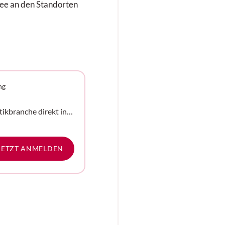
ee an den Standorten
ng
tikbranche direkt in
e
JETZT ANMELDEN