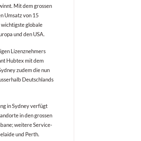
winnt. Mit dem grossen
en Umsatz von 15
r wichtigste globale
uropa und den USA.
igen Lizenznehmers
nt Hubtex mit dem
 Sydney zudem die nun
ausserhalb Deutschlands
ung in Sydney verfügt
andorte in den grossen
bane; weitere Service-
delaide und Perth.