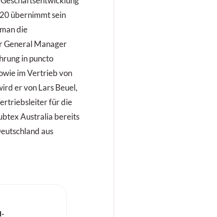
 Geschäftsentwicklung
20 übernimmt sein
tman die
er General Manager
ahrung in puncto
owie im Vertrieb von
ird er von Lars Beuel,
ertriebsleiter für die
ubtex Australia bereits
Deutschland aus
d-