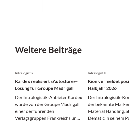
Weitere Beiträge
Intralogistik
Intralogistik
Kardex realisiert «Autostore»-
Kion vermeldet posi
Lösung für Groupe Madrigall
Halbjahr 2026
Der Intralogistik-Anbieter Kardex
Der Intralogistik-Ko
wurde von der Groupe Madrigall,
der bekannte Marken
einer der führenden
Material Handling, St
Verlagsgruppen Frankreichs und
Dematic in seinem Po
Muttergesellschaft renommierter
hat in den ersten s