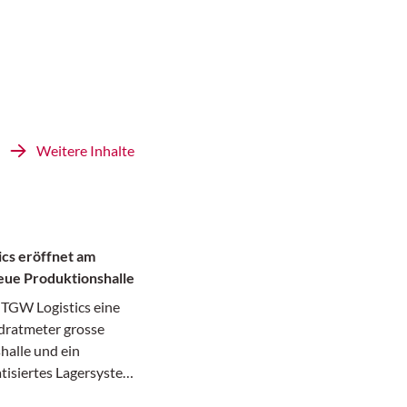
Weitere Inhalte
cs eröffnet am
eue Produktionshalle
 TGW Logistics eine
ratmeter grosse
halle und ein
isiertes Lagersystem
 Hochregallager) an