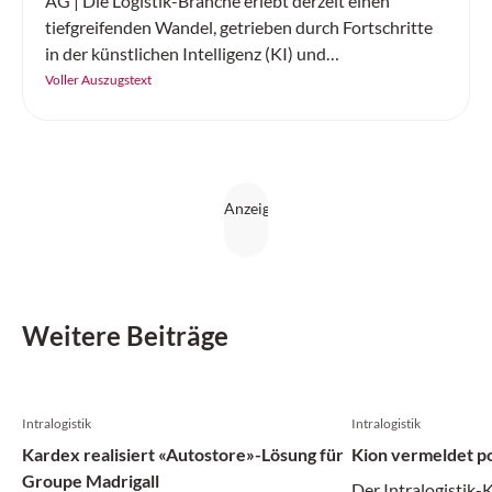
AG | Die Logistik-Branche erlebt derzeit einen
tiefgreifenden Wandel, getrieben durch Fortschritte
in der künstlichen Intelligenz (KI) und
Elektromobilität. Linde Material Handling Schweiz
Voller Auszugstext
präsentiert zwei bahnbrechende Innovationen, die
den Materialfluss revolutionieren: die KI-gestützte
Automatisierung von Flurförderzeugen sowie die
neue Elektrostapler-Baureihe «The Next Champ».
Diese Entwicklungen werden nicht nur die Effizienz
steigern, sondern auch die Wettbewerbsfähigkeit von
Unternehmen nachhaltig verbessern.
Weitere Beiträge
Intralogistik
Intralogistik
Kardex realisiert «Autostore»-Lösung für
Kion vermeldet po
Groupe Madrigall
Der Intralogistik-