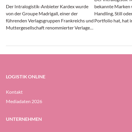
Der Intralogistik-Anbieter Kardex wurde
bekannte Marken w
von der Groupe Madrigall, einer der
Handling, Still od
führenden Verlagsgruppen Frankreichs und
Portfolio hat, hat 
Muttergesellschaft renommierter Verlage
Monaten des laufe
wie Gallimard, Flammarion und Casterman,
Angaben positiv g
mit der Realisierung einer integrierten
und Ergebnis stieg
Autostore-Automatisierungs-Lösung für
Auftragseingang gi
das neue Distributionszentrum des
Unternehmens beauftragt.
LOGISTIK ONLINE
Kontakt
Mediadaten 2026
UNTERNEHMEN