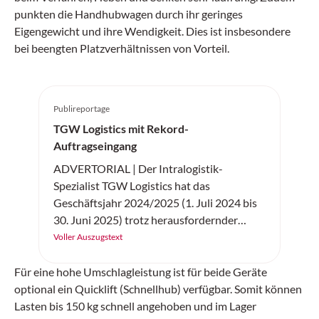
punkten die Handhubwagen durch ihr geringes
Eigengewicht und ihre Wendigkeit. Dies ist insbesondere
bei beengten Platzverhältnissen von Vorteil.
Publireportage
TGW Logistics mit Rekord-
Auftragseingang
ADVERTORIAL | Der Intralogistik-
Spezialist TGW Logistics hat das
Geschäftsjahr 2024/2025 (1. Juli 2024 bis
30. Juni 2025) trotz herausfordernder
wirtschaftlicher Rahmenbedingungen mit
Voller Auszugstext
Rekordwerten abgeschlossen. Der Umsatz
des Technologieunternehmens, das für
Für eine hohe Umschlagleistung ist für beide Geräte
seine internationalen Kunden
optional ein Quicklift (Schnellhub) verfügbar. Somit können
hochautomatisierte Logistikzentren plant,
Lasten bis 150 kg schnell angehoben und im Lager