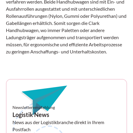
errichtet und im laufenden Betrieb betreut,
verfahren werden. Beide Handhubwagen sind mit Ein- und
übertraf mit 1,07 Milliarden Euro leicht das
Ausfahrrollen ausgestattet und mit unterschiedlichen
Allzeit-Hoch des Vorjahres. Das Ergebnis
Rollenausführungen (Nylon, Gummi oder Polyurethan) und
vor Zinsen und Steuern (EBIT) stieg
Gabellängen erhältlich. Somit sorgen die Clark
deutlich auf 49,3 Millionen Euro, die Zahl
Handhubwagen, wo immer Paletten oder andere
der Mitarbeitenden wuchs auf 4645.
Ladungsträger aufgenommen und transportiert werden
müssen, für ergonomische und effiziente Arbeitsprozesse
zu geringen Anschaffungs- und Unterhaltskosten.
Newsletterempfehlung
Logistik News
News aus der Logistikbranche direkt in Ihrem
Postfach