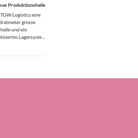
eue Produktionshalle
 TGW Logistics eine
ratmeter grosse
halle und ein
isiertes Lagersystem
 Hochregallager) an
tsitz in Marchtrenk
 in Betrieb
n der 240 Meter
63 Meter breiten
halle entstehen
oter,
geräte, Fördertechnik
 und Rollcontainer
schränke für die
len Projekte von
cs.