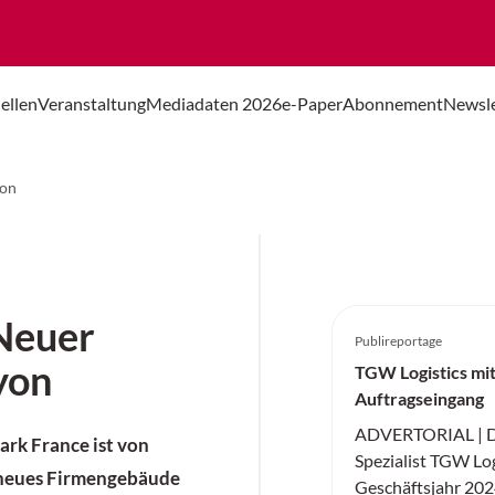
ellen
Veranstaltung
Mediadaten 2026
e-Paper
Abonnement
Newsle
yon
 Neuer
Publireportage
yon
TGW Logistics mi
Auftragseingang
ADVERTORIAL | Der
ark France ist von
Spezialist TGW Log
 neues Firmengebäude
Geschäftsjahr 2024