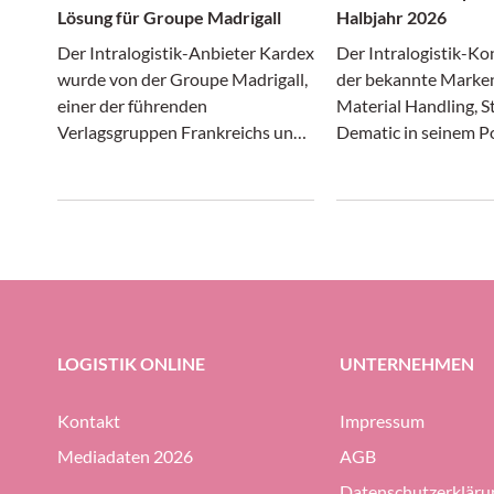
Lösung für Groupe Madrigall
Halbjahr 2026
Der Intralogistik-Anbieter Kardex
Der Intralogistik-Ko
wurde von der Groupe Madrigall,
der bekannte Marken
einer der führenden
Material Handling, St
Verlagsgruppen Frankreichs und
Dematic in seinem Po
Muttergesellschaft renommierter
hat in den ersten s
Verlage wie Gallimard,
des laufenden Jahres
Flammarion und Casterman, mit
Angaben positiv gewi
der Realisierung einer
Umsatz und Ergebnis
integrierten Autostore-
aber der Auftragsein
Automatisierungs-Lösung für das
zurück.
neue Distributionszentrum des
Unternehmens beauftragt.
LOGISTIK ONLINE
UNTERNEHMEN
Kontakt
Impressum
Mediadaten 2026
AGB
Datenschutzerkläru