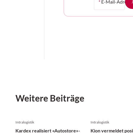
*
E-Mail-Adress
Weitere Beiträge
Intralogistik
Intralogistik
Kardex realisiert «Autostore»-
Kion vermeldet posi