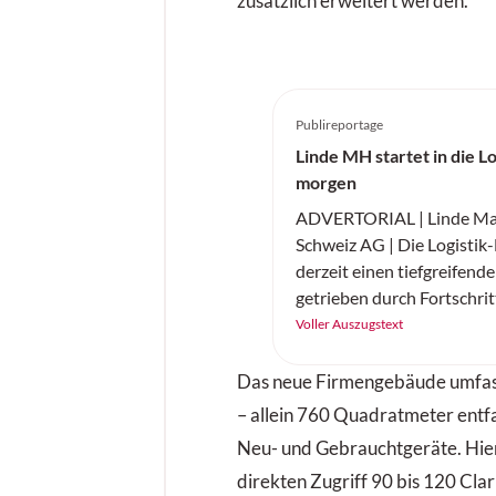
zusätzlich erweitert werden.
Publireportage
Linde MH startet in die Lo
morgen
ADVERTORIAL | Linde Mat
Schweiz AG | Die Logistik
derzeit einen tiefgreifend
getrieben durch Fortschrit
künstlichen Intelligenz (KI
Voller Auszugstext
Elektromobilität. Linde Ma
Schweiz präsentiert zwei
Das neue Firmengebäude umfa
Innovationen, die den Mat
– allein 760 Quadratmeter entfa
revolutionieren: die KI-ge
Neu- und Gebrauchtgeräte. Hier
Automatisierung von Flur
direkten Zugriff 90 bis 120 Cla
sowie die neue Elektrosta