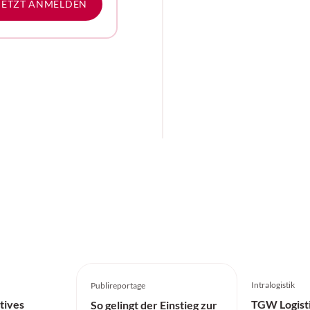
e
JETZT ANMELDEN
Intralogistik
Publireportage
tives
TGW Logisti
So gelingt der Einstieg zur