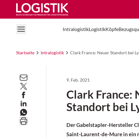
Logistik Online
Intralogistik
Logistik
Köpfe
Bezugsqu
Startseite
Intralogistik
Clark France: Neuer Standort bei L
9. Feb. 2021
Clark France:
Standort bei L
Der Gabelstapler-Hersteller Cl
Saint-Laurent-de-Mure in ein