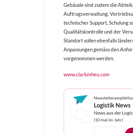
«The Next Champ». Diese 
Gebäude sind zudem die Abteil
werden nicht nur die Effizi
Auftragsverwaltung, Vertriebsu
sondern auch die Wettbew
technischer Support, Schulung so
von Unternehmen nachhalt
Qualitätskontrolle und der Ver
Standort sollen ebenfalls länder
Anpassungen gemäss den Anfo
vorgenommen werden.
www.clarkmheu.com
Newsletterempfehlu
Logistik News
News aus der Logis
Ihrem Postfach
(10 mal im Jahr)