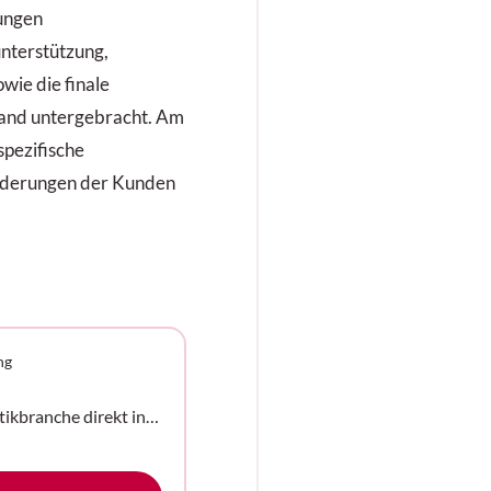
Entwicklungen
ungen
enz steigern,
nterstützung,
erbsfähigkeit
wie die finale
ig verbessern.
sand untergebracht. Am
spezifische
rderungen der Kunden
ng
tikbranche direkt in