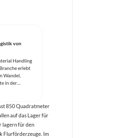
gistik von
erial Handling
-Branche erlebt
en Wandel,
te in der
) und
terial Handling
 bahnbrechende
sst 850 Quadratmeter
erialfluss
llen auf das Lager für
stützte
 lagern für den
förderzeugen
rk Flurförderzeuge. Im
pler-Baureihe