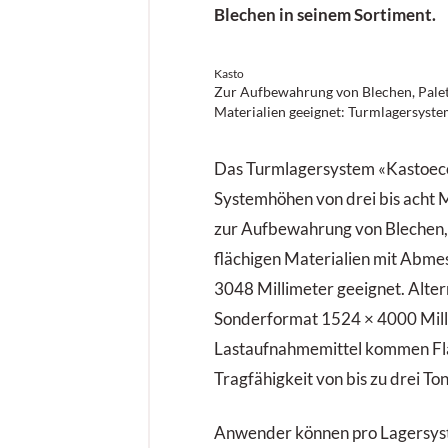
Blechen in seinem Sortiment.
Kasto
Zur Aufbewahrung von Blechen, Pale
Materialien geeignet: Turmlagersyste
Das Turmlagersystem «Kastoecos
Systemhöhen von drei bis acht M
zur Aufbewahrung von Blechen,
flächigen Materialien mit Abme
3048 Millimeter geeignet. Altern
Sonderformat 1524 × 4000 Milli
Lastaufnahmemittel kommen Fla
Tragfähigkeit von bis zu drei To
Anwender können pro Lagersyst