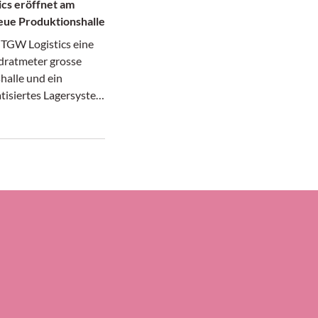
cs eröffnet am
eue Produktionshalle
 TGW Logistics eine
ratmeter grosse
halle und ein
isiertes Lagersystem
 Hochregallager) an
tsitz in Marchtrenk
 in Betrieb
n der 240 Meter
63 Meter breiten
halle entstehen
oter,
geräte, Fördertechnik
 und Rollcontainer
schränke für die
len Projekte von
cs.