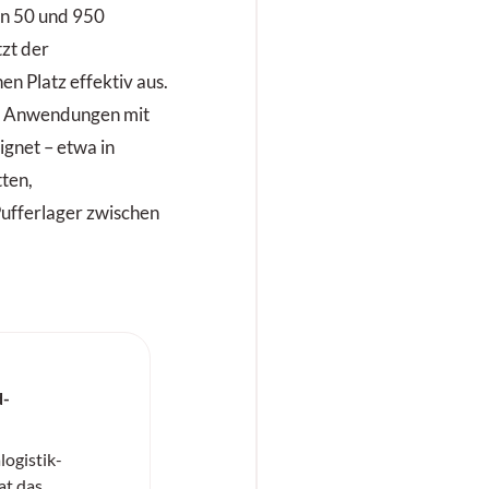
en 50 und 950
tzt der
n Platz effektiv aus.
ür Anwendungen mit
ignet – etwa in
ten,
Pufferlager zwischen
d-
ogistik-
at das