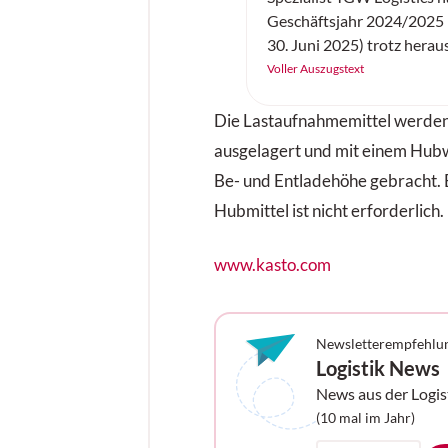
Geschäftsjahr 2024/2025 (
30. Juni 2025) trotz hera
wirtschaftlicher Rahmenb
Voller Auszugstext
Rekordwerten abgeschlos
des Technologieunternehm
Die Lastaufnahmemittel werden
seine internationalen Ku
ausgelagert und mit einem Hubw
hochautomatisierte Logist
Be- und Entladehöhe gebracht. E
errichtet und im laufenden
Hubmittel ist nicht erforderlich.
übertraf mit 1,07 Milliarde
Allzeit-Hoch des Vorjahre
vor Zinsen und Steuern (EB
www.kasto.com
deutlich auf 49,3 Millionen
der Mitarbeitenden wuchs
Newsletterempfehlu
Logistik News
News aus der Logis
Ihrem Postfach
(10 mal im Jahr)