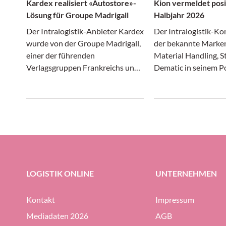
Kardex realisiert «Autostore»-
Kion vermeldet posi
Lösung für Groupe Madrigall
Halbjahr 2026
Der Intralogistik-Anbieter Kardex
Der Intralogistik-Ko
wurde von der Groupe Madrigall,
der bekannte Marken
einer der führenden
Material Handling, St
Verlagsgruppen Frankreichs und
Dematic in seinem Po
Muttergesellschaft renommierter
hat in den ersten s
Verlage wie Gallimard,
des laufenden Jahres
Flammarion und Casterman, mit
Angaben positiv gewi
der Realisierung einer
Umsatz und Ergebnis
integrierten Autostore-
aber der Auftragsein
Automatisierungs-Lösung für das
zurück.
neue Distributionszentrum des
Unternehmens beauftragt.
LOGISTIK ONLINE
UNTERNEHMEN
Kontakt
Impressum
Mediadaten 2026
AGB