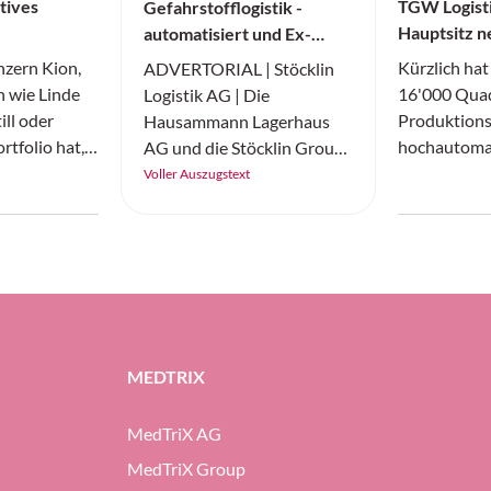
tives
TGW Logisti
Gefahrstofflogistik -
Hauptsitz n
automatisiert und Ex-
Schutz-konform
nzern Kion,
Kürzlich hat
ADVERTORIAL | Stöcklin
 wie Linde
16'000 Quad
Logistik AG | Die
ill oder
Produktions
Hausammann Lagerhaus
rtfolio hat,
hochautomat
AG und die Stöcklin Group
echs Monaten
(Shuttle und
haben in der Schweiz am
Voller Auszugstext
 laut eigenen
seinem Haup
Standort Märstetten eine
rtschaftet.
(Österreich)
automatisierte Gefahrstoff-
 stiegen,
genommen. I
und Tiefkühllösung
gang ging
langen und 
realisiert.
Produktions
Shuttle-Rob
Regalbedien
MEDTRIX
für Paletten
sowie Schalt
MedTriX AG
internationa
TGW Logisti
MedTriX Group