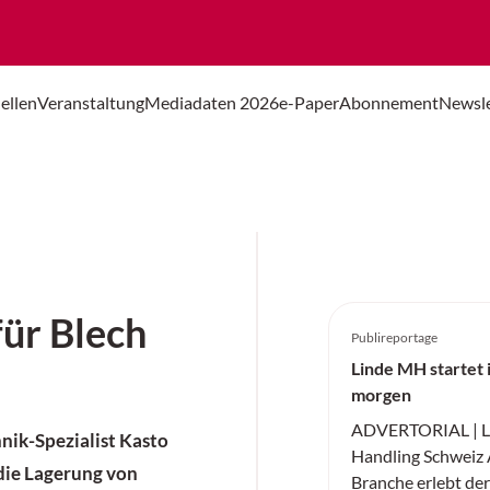
ellen
Veranstaltung
Mediadaten 2026
e-Paper
Abonnement
Newsle
für Blech
Publireportage
Linde MH startet i
morgen
ADVERTORIAL | Li
nik-Spezialist Kasto
Handling Schweiz A
die Lagerung von
Branche erlebt der