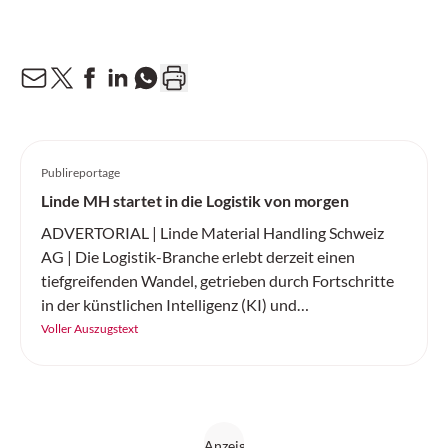
Publireportage
Linde MH startet in die Logistik von morgen
ADVERTORIAL | Linde Material Handling Schweiz
AG | Die Logistik-Branche erlebt derzeit einen
tiefgreifenden Wandel, getrieben durch Fortschritte
in der künstlichen Intelligenz (KI) und
Elektromobilität. Linde Material Handling Schweiz
Voller Auszugstext
präsentiert zwei bahnbrechende Innovationen, die
den Materialfluss revolutionieren: die KI-gestützte
Automatisierung von Flurförderzeugen sowie die
neue Elektrostapler-Baureihe «The Next Champ».