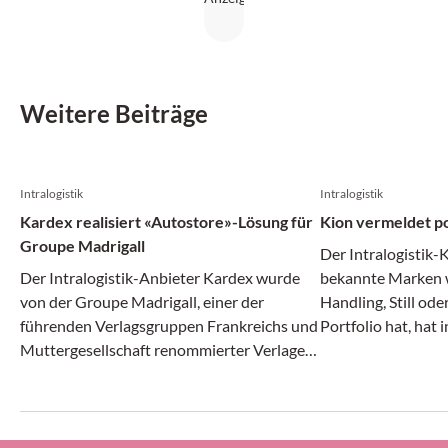
Diese Entwicklungen werden nicht nur die Effizienz
steigern, sondern auch die Wettbewerbsfähigkeit von
Unternehmen nachhaltig verbessern.
Weitere Beiträge
Intralogistik
Intralogistik
Kardex realisiert «Autostore»-Lösung für
Kion vermeldet po
Groupe Madrigall
Der Intralogistik-
Der Intralogistik-Anbieter Kardex wurde
bekannte Marken w
von der Groupe Madrigall, einer der
Handling, Still od
führenden Verlagsgruppen Frankreichs und
Portfolio hat, hat 
Muttergesellschaft renommierter Verlage
Monaten des laufe
wie Gallimard, Flammarion und Casterman,
Angaben positiv g
mit der Realisierung einer integrierten
und Ergebnis stieg
Autostore-Automatisierungs-Lösung für
Auftragseingang gi
das neue Distributionszentrum des