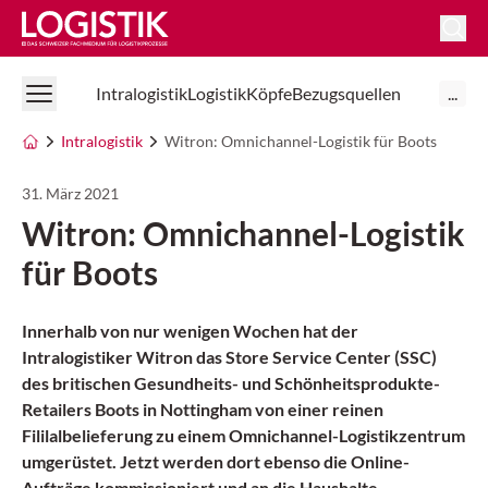
Logistik Online
Intralogistik
Logistik
Köpfe
Bezugsquellen
...
Intralogistik
Witron: Omnichannel-Logistik für Boots
31. März 2021
Witron: Omnichannel-Logistik
für Boots
Innerhalb von nur wenigen Wochen hat der
Intralogistiker Witron das Store Service Center (SSC)
des britischen Gesundheits- und Schönheitsprodukte-
Retailers Boots in Nottingham von einer reinen
Fililalbelieferung zu einem Omnichannel-Logistikzentrum
umgerüstet. Jetzt werden dort ebenso die Online-
Aufträge kommissioniert und an die Haushalte