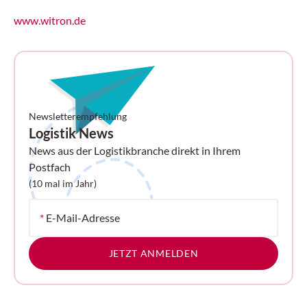
hochautomatisierte Logistikzentren plant,
errichtet und im laufenden Betrieb betreut,
www.witron.de
übertraf mit 1,07 Milliarden Euro leicht das
Allzeit-Hoch des Vorjahres. Das Ergebnis
vor Zinsen und Steuern (EBIT) stieg
deutlich auf 49,3 Millionen Euro, die Zahl
der Mitarbeitenden wuchs auf 4645.
Newsletterempfehlung
Logistik News
News aus der Logistikbranche direkt in Ihrem
Postfach
(10 mal im Jahr)
*
E-Mail-Adresse
JETZT ANMELDEN