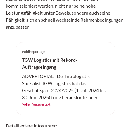
kommissioniert werden, nicht nur seine hohe
Leistungsfähigkeit unter Beweis, sondern auch seine
Fähigkeit, sich an schnell wechselnde Rahmenbedingungen
anzupassen.
Publireportage
TGW Logistics mit Rekord-
Auftragseingang
ADVERTORIAL | Der Intralogistik-
Spezialist TGW Logistics hat das
Geschäftsjahr 2024/2025 (1. Juli 2024 bis
30. Juni 2025) trotz herausfordernder
wirtschaftlicher Rahmenbedingungen mit
Voller Auszugstext
Rekordwerten abgeschlossen. Der Umsatz
des Technologieunternehmens, das für
seine internationalen Kunden
Detailliertere Infos unter: