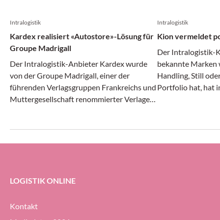
Intralogistik
Intralogistik
Kardex realisiert «Autostore»-Lösung für
Kion vermeldet po
Groupe Madrigall
Der Intralogistik-
Der Intralogistik-Anbieter Kardex wurde
bekannte Marken w
von der Groupe Madrigall, einer der
Handling, Still od
führenden Verlagsgruppen Frankreichs und
Portfolio hat, hat 
Muttergesellschaft renommierter Verlage
Monaten des laufe
wie Gallimard, Flammarion und Casterman,
Angaben positiv g
mit der Realisierung einer integrierten
und Ergebnis stieg
Autostore-Automatisierungs-Lösung für
Auftragseingang gi
das neue Distributionszentrum des
Unternehmens beauftragt.
LOGISTIK ONLINE
Kontakt