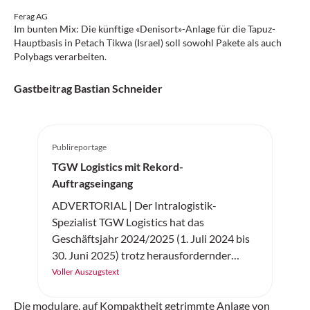
Ferag AG
Im bunten Mix: Die künftige «Denisort»-Anlage für die Tapuz-
Hauptbasis in Petach Tikwa (Israel) soll sowohl Pakete als auch
Polybags verarbeiten.
Gastbeitrag Bastian Schneider
Publireportage
TGW Logistics mit Rekord-
Auftragseingang
ADVERTORIAL | Der Intralogistik-
Spezialist TGW Logistics hat das
Geschäftsjahr 2024/2025 (1. Juli 2024 bis
30. Juni 2025) trotz herausfordernder
wirtschaftlicher Rahmenbedingungen mit
Voller Auszugstext
Rekordwerten abgeschlossen. Der Umsatz
des Technologieunternehmens, das für
Die modulare, auf Kompaktheit getrimmte Anlage von