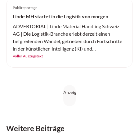
Publireportage
Linde MH startet in die Logistik von morgen
ADVERTORIAL | Linde Material Handling Schweiz
AG | Die Logistik-Branche erlebt derzeit einen
tiefgreifenden Wandel, getrieben durch Fortschritte
in der künstlichen Intelligenz (KI) und
Elektromobilität. Linde Material Handling Schweiz
Voller Auszugstext
präsentiert zwei bahnbrechende Innovationen, die
den Materialfluss revolutionieren: die KI-gestützte
Automatisierung von Flurförderzeugen sowie die
neue Elektrostapler-Baureihe «The Next Champ».
Diese Entwicklungen werden nicht nur die Effizienz
steigern, sondern auch die Wettbewerbsfähigkeit von
Unternehmen nachhaltig verbessern.
Weitere Beiträge