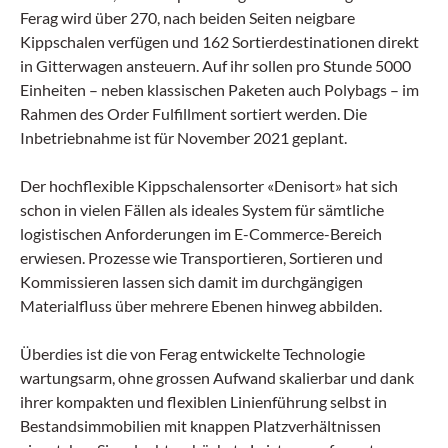
seine internationalen Kunden
Ferag wird über 270, nach beiden Seiten neigbare
hochautomatisierte Logistikzentren plant,
Kippschalen verfügen und 162 Sortierdestinationen direkt
errichtet und im laufenden Betrieb betreut,
in Gitterwagen ansteuern. Auf ihr sollen pro Stunde 5000
übertraf mit 1,07 Milliarden Euro leicht das
Einheiten – neben klassischen Paketen auch Polybags – im
Allzeit-Hoch des Vorjahres. Das Ergebnis
Rahmen des Order Fulfillment sortiert werden. Die
vor Zinsen und Steuern (EBIT) stieg
Inbetriebnahme ist für November 2021 geplant.
deutlich auf 49,3 Millionen Euro, die Zahl
der Mitarbeitenden wuchs auf 4645.
Der hochflexible Kippschalensorter «Denisort» hat sich
schon in vielen Fällen als ideales System für sämtliche
logistischen Anforderungen im E-Commerce-Bereich
erwiesen. Prozesse wie Transportieren, Sortieren und
Kommissieren lassen sich damit im durchgängigen
Materialfluss über mehrere Ebenen hinweg abbilden.
Überdies ist die von Ferag entwickelte Technologie
wartungsarm, ohne grossen Aufwand skalierbar und dank
ihrer kompakten und flexiblen Linienführung selbst in
Bestandsimmobilien mit knappen Platzverhältnissen