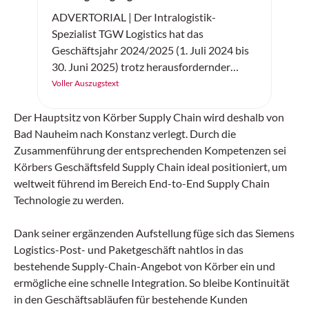
ADVERTORIAL | Der Intralogistik-
Spezialist TGW Logistics hat das
Geschäftsjahr 2024/2025 (1. Juli 2024 bis
30. Juni 2025) trotz herausfordernder
wirtschaftlicher Rahmenbedingungen mit
Voller Auszugstext
Rekordwerten abgeschlossen. Der Umsatz
des Technologieunternehmens, das für
Der Hauptsitz von Körber Supply Chain wird deshalb von
seine internationalen Kunden
Bad Nauheim nach Konstanz verlegt. Durch die
hochautomatisierte Logistikzentren plant,
Zusammenführung der entsprechenden Kompetenzen sei
errichtet und im laufenden Betrieb betreut,
Körbers Geschäftsfeld Supply Chain ideal positioniert, um
übertraf mit 1,07 Milliarden Euro leicht das
weltweit führend im Bereich End-to-End Supply Chain
Allzeit-Hoch des Vorjahres. Das Ergebnis
Technologie zu werden.
vor Zinsen und Steuern (EBIT) stieg
deutlich auf 49,3 Millionen Euro, die Zahl
Dank seiner ergänzenden Aufstellung füge sich das Siemens
der Mitarbeitenden wuchs auf 4645.
Logistics-Post- und Paketgeschäft nahtlos in das
bestehende Supply-Chain-Angebot von Körber ein und
ermögliche eine schnelle Integration. So bleibe Kontinuität
in den Geschäftsabläufen für bestehende Kunden