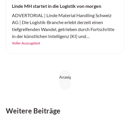
Linde MH startet in die Logistik von morgen
ADVERTORIAL | Linde Material Handling Schweiz
AG | Die Logistik-Branche erlebt derzeit einen
tiefgreifenden Wandel, getrieben durch Fortschritte
in der künstlichen Intelligenz (KI) und
Elektromobilität. Linde Material Handling Schweiz
Voller Auszugstext
präsentiert zwei bahnbrechende Innovationen, die
den Materialfluss revolutionieren: die KI-gestützte
Automatisierung von Flurförderzeugen sowie die
neue Elektrostapler-Baureihe «The Next Champ».
Diese Entwicklungen werden nicht nur die Effizienz
steigern, sondern auch die Wettbewerbsfähigkeit von
Unternehmen nachhaltig verbessern.
Weitere Beiträge