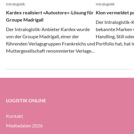
Intralogistik
Intralogistik
Kardex realisiert «Autostore»-Lösung für
Kion vermeldet po
Groupe Madrigall
Der Intralogistik-
Der Intralogistik-Anbieter Kardex wurde
bekannte Marken w
von der Groupe Madrigall, einer der
Handling, Still od
führenden Verlagsgruppen Frankreichs und
Portfolio hat, hat 
Muttergesellschaft renommierter Verlage
Monaten des laufe
wie Gallimard, Flammarion und Casterman,
Angaben positiv g
mit der Realisierung einer integrierten
und Ergebnis stieg
Autostore-Automatisierungs-Lösung für
Auftragseingang gi
das neue Distributionszentrum des
Unternehmens beauftragt.
LOGISTIK ONLINE
Kontakt
Mediadaten 2026