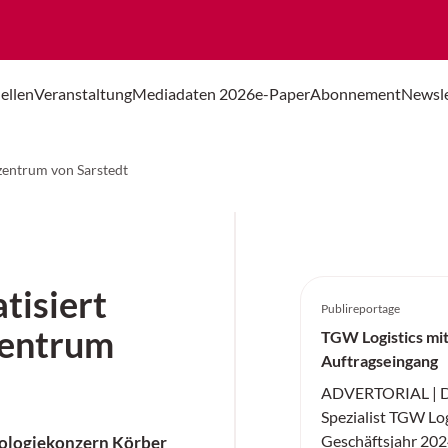
ellen
Veranstaltung
Mediadaten 2026
e-Paper
Abonnement
Newsle
zentrum von Sarstedt
tisiert
Publireportage
zentrum
TGW Logistics mi
Auftragseingang
ADVERTORIAL | Der
Spezialist TGW Log
Geschäftsjahr 2024
nologiekonzern Körber