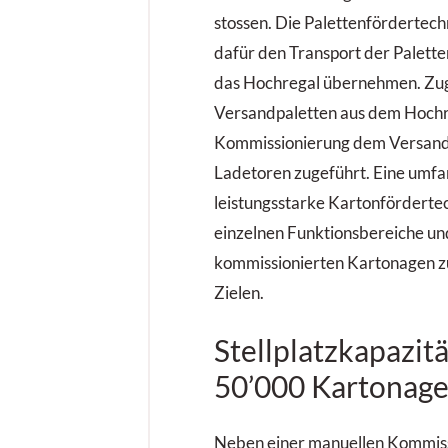
revolutionieren: die KI-ge
stossen. Die Palettenfördertech
Automatisierung von Flur
dafür den Transport der Palett
sowie die neue Elektrosta
«The Next Champ». Diese 
das Hochregal übernehmen. Zu
werden nicht nur die Effizi
Versandpaletten aus dem Hochr
sondern auch die Wettbew
Kommissionierung dem Versandp
von Unternehmen nachhalt
Ladetoren zugeführt. Eine umfa
leistungsstarke Kartonförderte
einzelnen Funktionsbereiche und
kommissionierten Kartonagen z
Zielen.
Stellplatzkapazit
50’000 Kartonag
Neben einer manuellen Kommiss