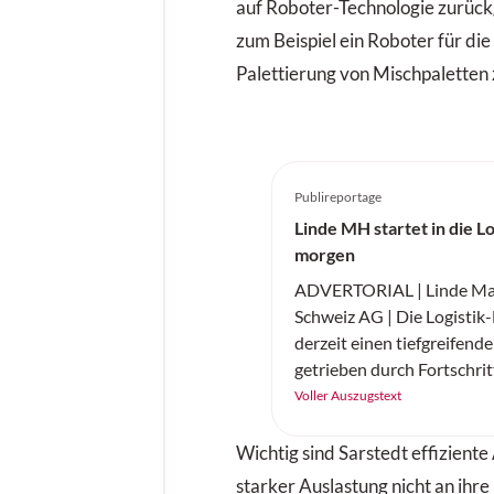
auf Roboter-Technologie zurück
zum Beispiel ein Roboter für di
Palettierung von Mischpaletten 
Publireportage
Linde MH startet in die Lo
morgen
ADVERTORIAL | Linde Mat
Schweiz AG | Die Logistik
derzeit einen tiefgreifend
getrieben durch Fortschrit
künstlichen Intelligenz (KI
Voller Auszugstext
Elektromobilität. Linde Ma
Schweiz präsentiert zwei
Wichtig sind Sarstedt effiziente
Innovationen, die den Mat
starker Auslastung nicht an ihr