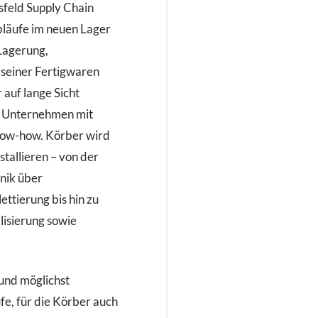
sfeld Supply Chain
läufe im neuen Lager
 Lagerung,
seiner Fertigwaren
 auf lange Sicht
ch Unternehmen mit
ow-how. Körber wird
stallieren – von der
nik über
ttierung bis hin zu
lisierung sowie
und möglichst
fe, für die Körber auch