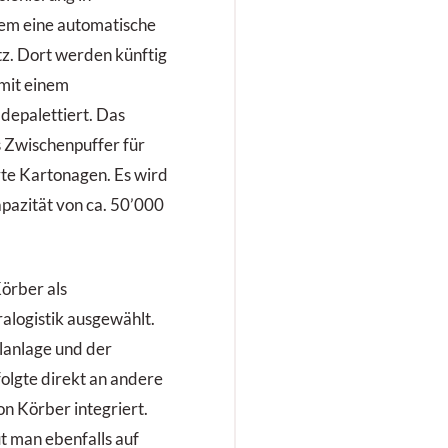
em eine automatische
z. Dort werden künftig
mit einem
depalettiert. Das
s Zwischenpuffer für
te Kartonagen. Es wird
apazität von ca. 50’000
Körber als
alogistik ausgewählt.
lanlage und der
olgte direkt an andere
 Körber integriert.
t man ebenfalls auf