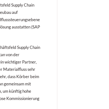
tsfeld Supply Chain
Neubau auf
lflusssteuerungsebene
klösung ausstatten (SAP
äftsfeld Supply Chain
tan von der
in wichtiger Partner,
er Materialfluss sehr
 sehr, dass Körber beim
 an gemeinsam mit
, um künftig hohe
lose Kommissionierung