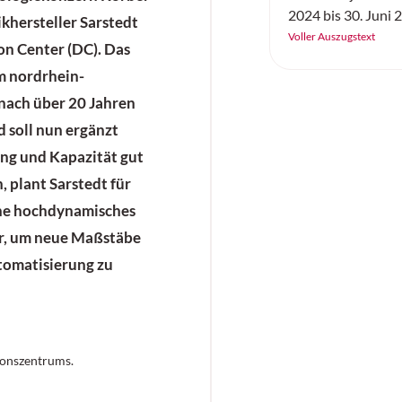
2024 bis 30. Juni 
khersteller Sarstedt
herausfordernder 
Voller Auszugstext
on Center (DC). Das
Rahmenbedingung
m nordrhein-
Rekordwerten abg
Umsatz des
nach über 20 Jahren
Technologieuntern
 soll nun ergänzt
seine internation
ung und Kapazität gut
hochautomatisiert
, plant Sarstedt für
plant, errichtet u
Betrieb betreut, ü
ne hochdynamisches
Milliarden Euro lei
r, um neue Maßstäbe
Hoch des Vorjahre
tomatisierung zu
vor Zinsen und Ste
deutlich auf 49,3 M
Zahl der Mitarbei
4645.
ionszentrums.