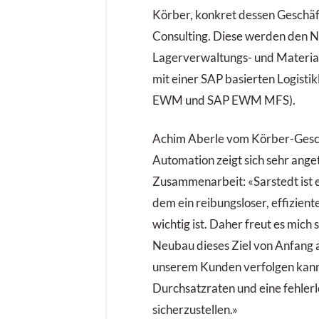
Körber, konkret dessen Geschäf
Consulting. Diese werden den 
Lagerverwaltungs- und Materia
mit einer SAP basierten Logisti
EWM und SAP EWM MFS).
Achim Aberle vom Körber-Gesch
Automation zeigt sich sehr ange
Zusammenarbeit: «Sarstedt ist e
dem ein reibungsloser, effizient
wichtig ist. Daher freut es mich
Neubau dieses Ziel von Anfang
unserem Kunden verfolgen kann
Durchsatzraten und eine fehler
sicherzustellen.»