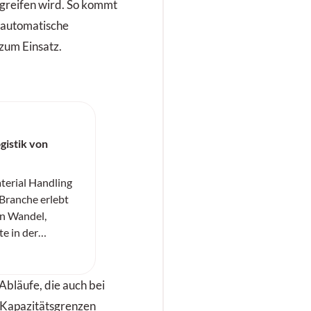
greifen wird. So kommt
e automatische
zum Einsatz.
gistik von
erial Handling
-Branche erlebt
en Wandel,
te in der
) und
terial Handling
 bahnbrechende
 Abläufe, die auch bei
erialfluss
e Kapazitätsgrenzen