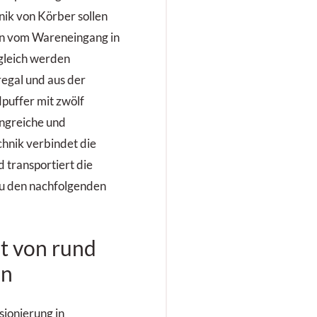
stützte
nik von Körber sollen
förderzeugen
en vom Wareneingang in
pler-Baureihe
Entwicklungen
gleich werden
enz steigern,
egal und aus der
erbsfähigkeit
uffer mit zwölf
ig verbessern.
ngreiche und
chnik verbindet die
 transportiert die
u den nachfolgenden
ät von rund
en
ionierung in