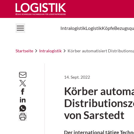
Logistik Online
Intralogistik
Logistik
Köpfe
Bezugsqu
Startseite
Intralogistik
Körber automatisiert Distributions
14. Sept. 2022
Körber automa
Distributions
von Sarstedt
Der international tätige Tech