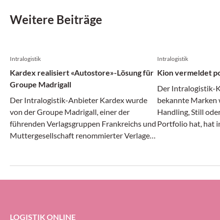
Weitere Beiträge
Intralogistik
Intralogistik
Kardex realisiert «Autostore»-Lösung für
Kion vermeldet po
Groupe Madrigall
Der Intralogistik-
Der Intralogistik-Anbieter Kardex wurde
bekannte Marken w
von der Groupe Madrigall, einer der
Handling, Still od
führenden Verlagsgruppen Frankreichs und
Portfolio hat, hat 
Muttergesellschaft renommierter Verlage
Monaten des laufe
wie Gallimard, Flammarion und Casterman,
Angaben positiv g
mit der Realisierung einer integrierten
und Ergebnis stieg
Autostore-Automatisierungs-Lösung für
Auftragseingang gi
das neue Distributionszentrum des
Unternehmens beauftragt.
LOGISTIK ONLINE