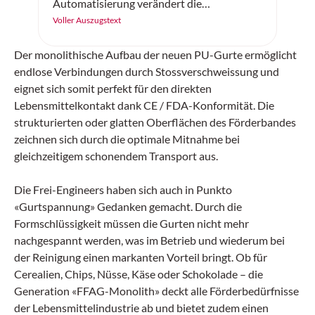
Automatisierung verändert die
Intralogistik grundlegend. Doch wie gelingt
Voller Auszugstext
der Einstieg? Anhand von «Best Practices»
zeigt sich, dass eine schrittweise
Der monolithische Aufbau der neuen PU-Gurte ermöglicht
Vorgehensweise, modulare Systeme und
endlose Verbindungen durch Stossverschweissung und
die passende Software die entscheidenden
eignet sich somit perfekt für den direkten
Erfolgsfaktoren sind. Dabei ist es wichtig,
Lebensmittelkontakt dank CE / FDA-Konformität. Die
dass die Lösungen skalierbar bleiben.
strukturierten oder glatten Oberflächen des Förderbandes
zeichnen sich durch die optimale Mitnahme bei
gleichzeitigem schonendem Transport aus.
Die Frei-Engineers haben sich auch in Punkto
«Gurtspannung» Gedanken gemacht. Durch die
Formschlüssigkeit müssen die Gurten nicht mehr
nachgespannt werden, was im Betrieb und wiederum bei
der Reinigung einen markanten Vorteil bringt. Ob für
Cerealien, Chips, Nüsse, Käse oder Schokolade – die
Generation «FFAG-Monolith» deckt alle Förderbedürfnisse
der Lebensmittelindustrie ab und bietet zudem einen