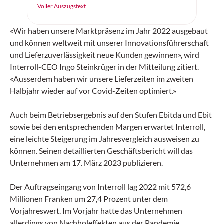
künstlichen Intelligenz (KI) und
Voller Auszugstext
Elektromobilität. Linde Material Handling
Schweiz präsentiert zwei bahnbrechende
«Wir haben unsere Marktpräsenz im Jahr 2022 ausgebaut
Innovationen, die den Materialfluss
und können weltweit mit unserer Innovationsführerschaft
revolutionieren: die KI-gestützte
und Lieferzuverlässigkeit neue Kunden gewinnen», wird
Automatisierung von Flurförderzeugen
Interroll-CEO Ingo Steinkrüger in der Mitteilung zitiert.
sowie die neue Elektrostapler-Baureihe
«Ausserdem haben wir unsere Lieferzeiten im zweiten
«The Next Champ». Diese Entwicklungen
Halbjahr wieder auf vor Covid-Zeiten optimiert.»
werden nicht nur die Effizienz steigern,
sondern auch die Wettbewerbsfähigkeit
Auch beim Betriebsergebnis auf den Stufen Ebitda und Ebit
von Unternehmen nachhaltig verbessern.
sowie bei den entsprechenden Margen erwartet Interroll,
eine leichte Steigerung im Jahresvergleich ausweisen zu
können. Seinen detaillierten Geschäftsbericht will das
Unternehmen am 17. März 2023 publizieren.
Der Auftragseingang von Interroll lag 2022 mit 572,6
Millionen Franken um 27,4 Prozent unter dem
Vorjahreswert. Im Vorjahr hatte das Unternehmen
allerdings von Nachholeffekten aus der Pandemie