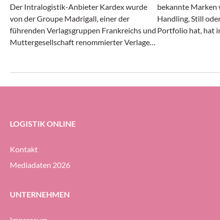
Der Intralogistik-Anbieter Kardex wurde
bekannte Marken w
von der Groupe Madrigall, einer der
Handling, Still od
führenden Verlagsgruppen Frankreichs und
Portfolio hat, hat 
Muttergesellschaft renommierter Verlage
Monaten des laufe
wie Gallimard, Flammarion und Casterman,
Angaben positiv g
mit der Realisierung einer integrierten
und Ergebnis stieg
Autostore-Automatisierungs-Lösung für
Auftragseingang gi
das neue Distributionszentrum des
Unternehmens beauftragt.
LOGISTIK ONLINE
Kontakt
Mediadaten 2026
UNTERNEHMEN
Impressum