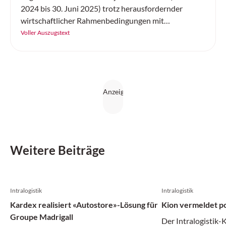
2024 bis 30. Juni 2025) trotz herausfordernder
wirtschaftlicher Rahmenbedingungen mit
Rekordwerten abgeschlossen. Der Umsatz des
Voller Auszugstext
Technologieunternehmens, das für seine
internationalen Kunden hochautomatisierte
Logistikzentren plant, errichtet und im laufenden
Betrieb betreut, übertraf mit 1,07 Milliarden Euro
leicht das Allzeit-Hoch des Vorjahres. Das Ergebnis
vor Zinsen und Steuern (EBIT) stieg deutlich auf 49,3
Millionen Euro, die Zahl der Mitarbeitenden wuchs
auf 4645.
Weitere Beiträge
Intralogistik
Intralogistik
Kardex realisiert «Autostore»-Lösung für
Kion vermeldet po
Groupe Madrigall
Der Intralogistik-