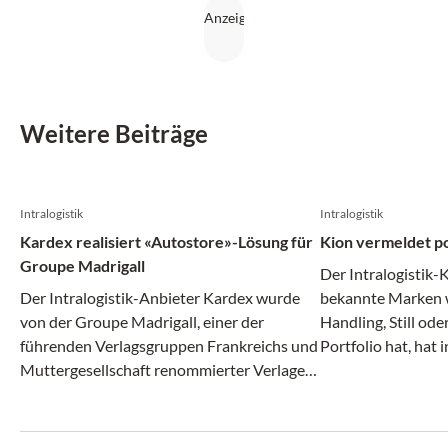
Weitere Beiträge
Intralogistik
Intralogistik
Kardex realisiert «Autostore»-Lösung für
Kion vermeldet po
Groupe Madrigall
Der Intralogistik-
Der Intralogistik-Anbieter Kardex wurde
bekannte Marken w
von der Groupe Madrigall, einer der
Handling, Still od
führenden Verlagsgruppen Frankreichs und
Portfolio hat, hat 
Muttergesellschaft renommierter Verlage
Monaten des laufe
wie Gallimard, Flammarion und Casterman,
Angaben positiv g
mit der Realisierung einer integrierten
und Ergebnis stieg
Autostore-Automatisierungs-Lösung für
Auftragseingang gi