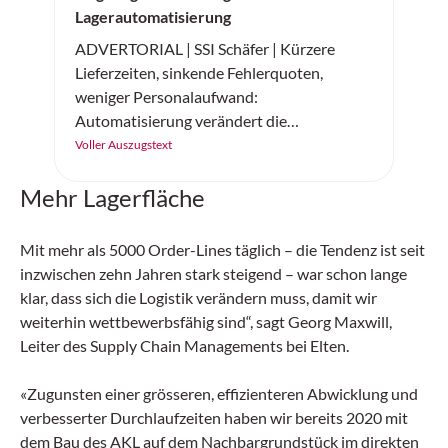
Lagerautomatisierung
ADVERTORIAL | SSI Schäfer | Kürzere
Lieferzeiten, sinkende Fehlerquoten,
weniger Personalaufwand:
Automatisierung verändert die
Intralogistik grundlegend. Doch wie gelingt
Voller Auszugstext
der Einstieg? Anhand von «Best Practices»
Mehr Lagerfläche
zeigt sich, dass eine schrittweise
Vorgehensweise, modulare Systeme und
die passende Software die entscheidenden
Mit mehr als 5000 Order-Lines täglich – die Tendenz ist seit
Erfolgsfaktoren sind. Dabei ist es wichtig,
inzwischen zehn Jahren stark steigend – war schon lange
dass die Lösungen skalierbar bleiben.
klar, dass sich die Logistik verändern muss, damit wir
weiterhin wettbewerbsfähig sind“, sagt Georg Maxwill,
Leiter des Supply Chain Managements bei Elten.
«Zugunsten einer grösseren, effizienteren Abwicklung und
verbesserter Durchlaufzeiten haben wir bereits 2020 mit
dem Bau des AKL auf dem Nachbargrundstück im direkten