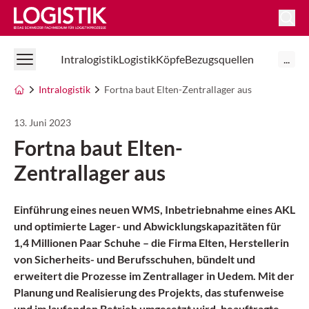
Logistik Online
Intralogistik
Logistik
Köpfe
Bezugsquellen
...
Intralogistik
Fortna baut Elten-Zentrallager aus
13. Juni 2023
Fortna baut Elten-
Zentrallager aus
Einführung eines neuen WMS, Inbetriebnahme eines AKL
und optimierte Lager- und Abwicklungskapazitäten für
1,4 Millionen Paar Schuhe – die Firma Elten, Herstellerin
von Sicherheits- und Berufsschuhen, bündelt und
erweitert die Prozesse im Zentrallager in Uedem. Mit der
Planung und Realisierung des Projekts, das stufenweise
und im laufenden Betrieb umgesetzt wird, beauftragte