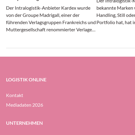
Der Intralogistik-
Der Intralogistik-Anbieter Kardex wurde
bekannte Marken w
von der Groupe Madrigall, einer der
Handling, Still od
führenden Verlagsgruppen Frankreichs und
Portfolio hat, hat 
Muttergesellschaft renommierter Verlage
Monaten des laufe
wie Gallimard, Flammarion und Casterman,
Angaben positiv g
mit der Realisierung einer integrierten
und Ergebnis stieg
Autostore-Automatisierungs-Lösung für
Auftragseingang gi
das neue Distributionszentrum des
Unternehmens beauftragt.
LOGISTIK ONLINE
Kontakt
Mediadaten 2026
UNTERNEHMEN