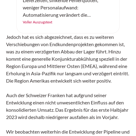
Lieferzeiten, sinkende Fehlerquoten,
weniger Personalaufwand:
Automatisierung verändert die
Intralogistik grundlegend. Doch wie gelingt
Voller Auszugstext
der Einstieg? Anhand von «Best Practices»
zeigt sich, dass eine schrittweise
Jedoch hat es sich abgezeichnet, dass es zu weiteren
Vorgehensweise, modulare Systeme und
Verschiebungen von Endkundenprojekten gekommen ist,
die passende Software die entscheidenden
was zu einem verzögerten Abbau der Lager führt. Hinzu
Erfolgsfaktoren sind. Dabei ist es wichtig,
kommt eine generelle Konjunkturabkühlung speziell in der
dass die Lösungen skalierbar bleiben.
Region Europa und Mittlerer Osten (EMEA), während eine
Erholung in Asia-Pazifik nur langsam und verzögert eintritt.
Die Region Amerikas entwickelt sich weiter positiv.
Auch der Schweizer Franken hat aufgrund seiner
Entwicklung einen nicht unwesentlichen Einfluss auf den
konsolidierten Umsatz. Das Ergebnis für das erste Halbjahr
2023 wird deshalb niedrigerer ausfallen als im Vorjahr.
Wir beobachten weiterhin die Entwicklung der Pipeline und