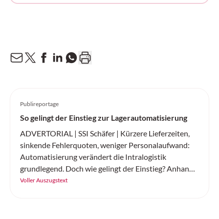
Publireportage
So gelingt der Einstieg zur Lagerautomatisierung
ADVERTORIAL | SSI Schäfer | Kürzere Lieferzeiten,
sinkende Fehlerquoten, weniger Personalaufwand:
Automatisierung verändert die Intralogistik
grundlegend. Doch wie gelingt der Einstieg? Anhand
von «Best Practices» zeigt sich, dass eine schrittweise
Voller Auszugstext
Vorgehensweise, modulare Systeme und die
passende Software die entscheidenden
Erfolgsfaktoren sind. Dabei ist es wichtig, dass die