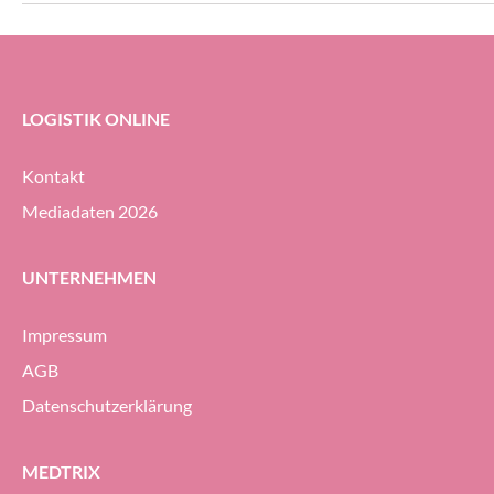
Autostore-Automatisierungs-Lösung für
Auftragseingang gi
das neue Distributionszentrum des
Unternehmens beauftragt.
LOGISTIK ONLINE
Kontakt
Mediadaten 2026
UNTERNEHMEN
Impressum
AGB
Datenschutzerklärung
MEDTRIX