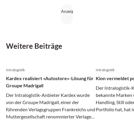
Lösungen skalierbar bleiben.
Weitere Beiträge
Intralogistik
Intralogistik
Kardex realisiert «Autostore»-Lösung für
Kion vermeldet po
Groupe Madrigall
Der Intralogistik-
Der Intralogistik-Anbieter Kardex wurde
bekannte Marken w
von der Groupe Madrigall, einer der
Handling, Still od
führenden Verlagsgruppen Frankreichs und
Portfolio hat, hat 
Muttergesellschaft renommierter Verlage
Monaten des laufe
wie Gallimard, Flammarion und Casterman,
Angaben positiv g
mit der Realisierung einer integrierten
und Ergebnis stieg