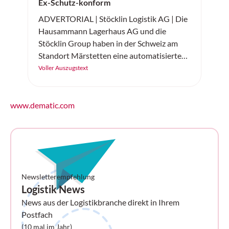
Ex-Schutz-konform
ADVERTORIAL | Stöcklin Logistik AG | Die
Hausammann Lagerhaus AG und die
Stöcklin Group haben in der Schweiz am
Standort Märstetten eine automatisierte
Gefahrstoff- und Tiefkühllösung realisiert.
Voller Auszugstext
www.dematic.com
Newsletterempfehlung
Logistik News
News aus der Logistikbranche direkt in Ihrem
Postfach
(10 mal im Jahr)