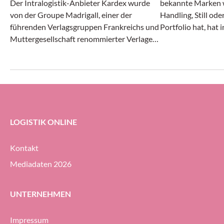
Der Intralogistik-Anbieter Kardex wurde
bekannte Marken w
von der Groupe Madrigall, einer der
Handling, Still od
führenden Verlagsgruppen Frankreichs und
Portfolio hat, hat 
Muttergesellschaft renommierter Verlage
Monaten des laufe
wie Gallimard, Flammarion und Casterman,
Angaben positiv g
mit der Realisierung einer integrierten
und Ergebnis stieg
Autostore-Automatisierungs-Lösung für
Auftragseingang gi
das neue Distributionszentrum des
Unternehmens beauftragt.
LOGISTIK ONLINE
Kontakt
Mediadaten 2026
UNTERNEHMEN
Impressum