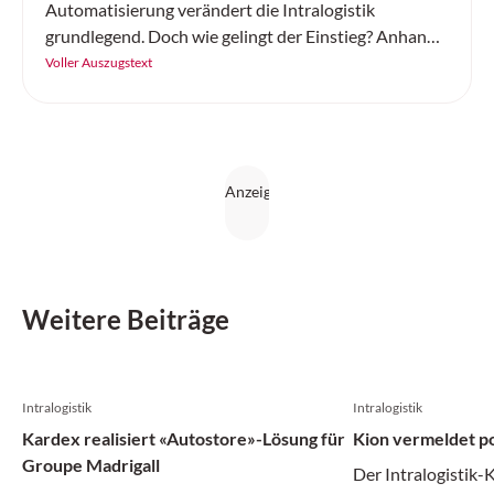
Automatisierung verändert die Intralogistik
grundlegend. Doch wie gelingt der Einstieg? Anhand
von «Best Practices» zeigt sich, dass eine schrittweise
Voller Auszugstext
Vorgehensweise, modulare Systeme und die
passende Software die entscheidenden
Erfolgsfaktoren sind. Dabei ist es wichtig, dass die
Lösungen skalierbar bleiben.
Weitere Beiträge
Intralogistik
Intralogistik
Kardex realisiert «Autostore»-Lösung für
Kion vermeldet po
Groupe Madrigall
Der Intralogistik-