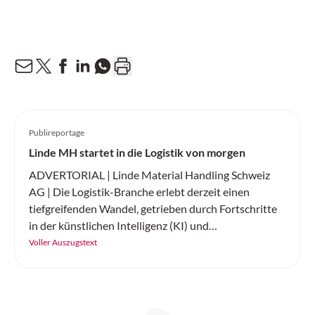
Publireportage
Linde MH startet in die Logistik von morgen
ADVERTORIAL | Linde Material Handling Schweiz
AG | Die Logistik-Branche erlebt derzeit einen
tiefgreifenden Wandel, getrieben durch Fortschritte
in der künstlichen Intelligenz (KI) und
Elektromobilität. Linde Material Handling Schweiz
Voller Auszugstext
präsentiert zwei bahnbrechende Innovationen, die
den Materialfluss revolutionieren: die KI-gestützte
Automatisierung von Flurförderzeugen sowie die
neue Elektrostapler-Baureihe «The Next Champ».