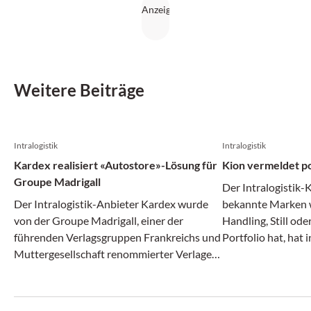
Diese Entwicklungen werden nicht nur die Effizienz
steigern, sondern auch die Wettbewerbsfähigkeit von
Unternehmen nachhaltig verbessern.
Weitere Beiträge
Intralogistik
Intralogistik
Kardex realisiert «Autostore»-Lösung für
Kion vermeldet po
Groupe Madrigall
Der Intralogistik-
Der Intralogistik-Anbieter Kardex wurde
bekannte Marken w
von der Groupe Madrigall, einer der
Handling, Still od
führenden Verlagsgruppen Frankreichs und
Portfolio hat, hat 
Muttergesellschaft renommierter Verlage
Monaten des laufe
wie Gallimard, Flammarion und Casterman,
Angaben positiv g
mit der Realisierung einer integrierten
und Ergebnis stieg
Autostore-Automatisierungs-Lösung für
Auftragseingang gi