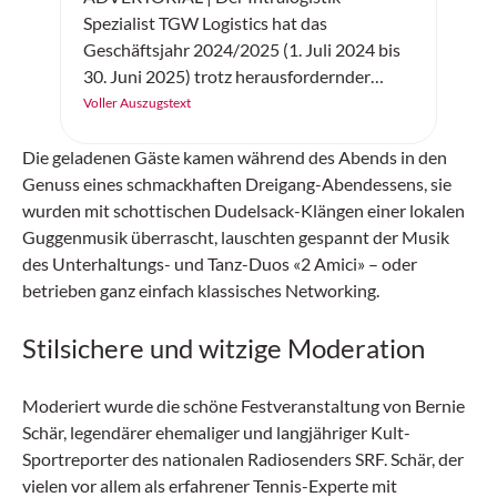
Spezialist TGW Logistics hat das
Geschäftsjahr 2024/2025 (1. Juli 2024 bis
30. Juni 2025) trotz herausfordernder
wirtschaftlicher Rahmenbedingungen mit
Voller Auszugstext
Rekordwerten abgeschlossen. Der Umsatz
des Technologieunternehmens, das für
Die geladenen Gäste kamen während des Abends in den
seine internationalen Kunden
Genuss eines schmackhaften Dreigang-Abendessens, sie
hochautomatisierte Logistikzentren plant,
wurden mit schottischen Dudelsack-Klängen einer lokalen
errichtet und im laufenden Betrieb betreut,
Guggenmusik überrascht, lauschten gespannt der Musik
übertraf mit 1,07 Milliarden Euro leicht das
des Unterhaltungs- und Tanz-Duos «2 Amici» – oder
Allzeit-Hoch des Vorjahres. Das Ergebnis
betrieben ganz einfach klassisches Networking.
vor Zinsen und Steuern (EBIT) stieg
Stilsichere und witzige Moderation
deutlich auf 49,3 Millionen Euro, die Zahl
der Mitarbeitenden wuchs auf 4645.
Moderiert wurde die schöne Festveranstaltung von Bernie
Schär, legendärer ehemaliger und langjähriger Kult-
Sportreporter des nationalen Radiosenders SRF. Schär, der
vielen vor allem als erfahrener Tennis-Experte mit