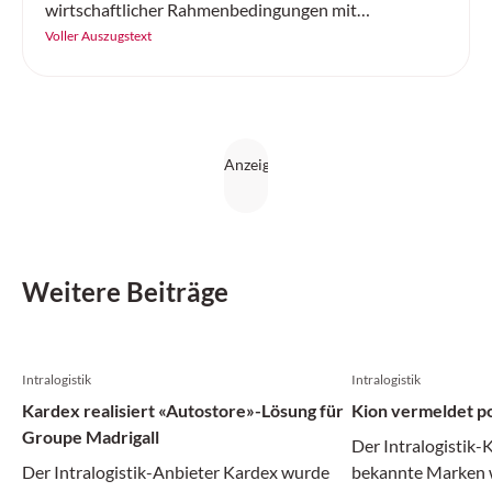
wirtschaftlicher Rahmenbedingungen mit
Rekordwerten abgeschlossen. Der Umsatz des
Voller Auszugstext
Technologieunternehmens, das für seine
internationalen Kunden hochautomatisierte
Logistikzentren plant, errichtet und im laufenden
Betrieb betreut, übertraf mit 1,07 Milliarden Euro
leicht das Allzeit-Hoch des Vorjahres. Das Ergebnis
vor Zinsen und Steuern (EBIT) stieg deutlich auf 49,3
Millionen Euro, die Zahl der Mitarbeitenden wuchs
auf 4645.
Weitere Beiträge
Intralogistik
Intralogistik
Kardex realisiert «Autostore»-Lösung für
Kion vermeldet po
Groupe Madrigall
Der Intralogistik-
Der Intralogistik-Anbieter Kardex wurde
bekannte Marken w