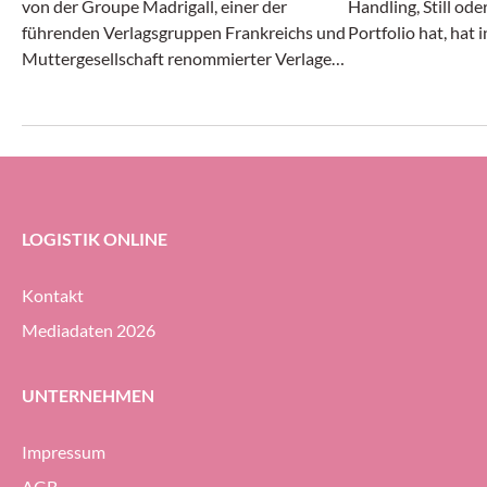
von der Groupe Madrigall, einer der
Handling, Still od
führenden Verlagsgruppen Frankreichs und
Portfolio hat, hat 
Muttergesellschaft renommierter Verlage
Monaten des laufe
wie Gallimard, Flammarion und Casterman,
Angaben positiv g
mit der Realisierung einer integrierten
und Ergebnis stieg
Autostore-Automatisierungs-Lösung für
Auftragseingang gi
das neue Distributionszentrum des
Unternehmens beauftragt.
LOGISTIK ONLINE
Kontakt
Mediadaten 2026
UNTERNEHMEN
Impressum
AGB