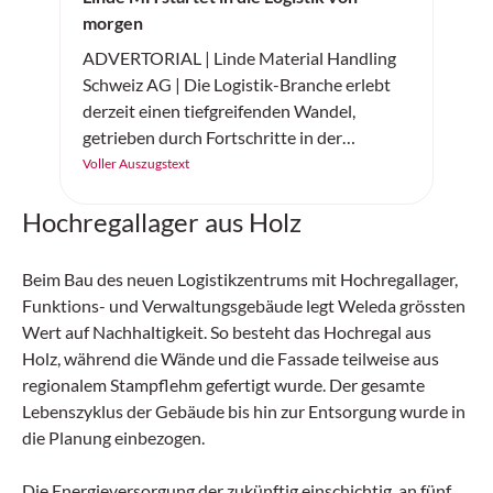
morgen
ADVERTORIAL | Linde Material Handling
Schweiz AG | Die Logistik-Branche erlebt
derzeit einen tiefgreifenden Wandel,
getrieben durch Fortschritte in der
künstlichen Intelligenz (KI) und
Voller Auszugstext
Elektromobilität. Linde Material Handling
Hochregallager aus Holz
Schweiz präsentiert zwei bahnbrechende
Innovationen, die den Materialfluss
revolutionieren: die KI-gestützte
Beim Bau des neuen Logistikzentrums mit Hochregallager,
Automatisierung von Flurförderzeugen
Funktions- und Verwaltungsgebäude legt Weleda grössten
sowie die neue Elektrostapler-Baureihe
Wert auf Nachhaltigkeit. So besteht das Hochregal aus
«The Next Champ». Diese Entwicklungen
Holz, während die Wände und die Fassade teilweise aus
werden nicht nur die Effizienz steigern,
regionalem Stampflehm gefertigt wurde. Der gesamte
sondern auch die Wettbewerbsfähigkeit
Lebenszyklus der Gebäude bis hin zur Entsorgung wurde in
von Unternehmen nachhaltig verbessern.
die Planung einbezogen.
Die Energieversorgung der zukünftig einschichtig an fünf