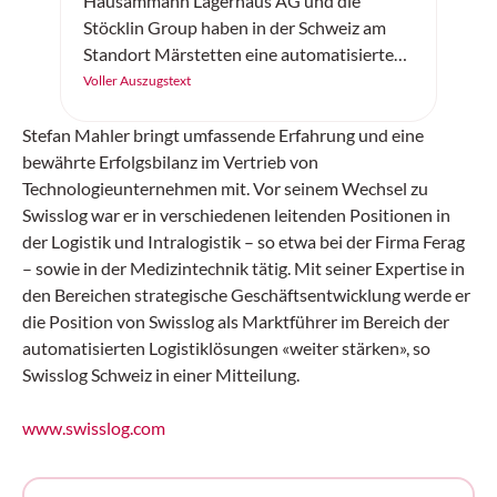
Hausammann Lagerhaus AG und die
Stöcklin Group haben in der Schweiz am
Standort Märstetten eine automatisierte
Gefahrstoff- und Tiefkühllösung realisiert.
Voller Auszugstext
Stefan Mahler bringt umfassende Erfahrung und eine
bewährte Erfolgsbilanz im Vertrieb von
Technologieunternehmen mit. Vor seinem Wechsel zu
Swisslog war er in verschiedenen leitenden Positionen in
der Logistik und Intralogistik – so etwa bei der Firma Ferag
– sowie in der Medizintechnik tätig. Mit seiner Expertise in
den Bereichen strategische Geschäftsentwicklung werde er
die Position von Swisslog als Marktführer im Bereich der
automatisierten Logistiklösungen «weiter stärken», so
Swisslog Schweiz in einer Mitteilung.
www.swisslog.com