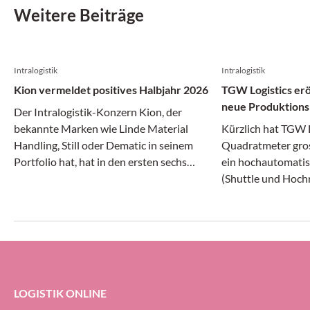
Weitere Beiträge
Intralogistik
Intralogistik
Kion vermeldet positives Halbjahr 2026
TGW Logistics erö
neue Produktions
Der Intralogistik-Konzern Kion, der
bekannte Marken wie Linde Material
Kürzlich hat TGW L
Handling, Still oder Dematic in seinem
Quadratmeter gros
Portfolio hat, hat in den ersten sechs
ein hochautomatis
Monaten des laufenden Jahres laut eigenen
(Shuttle und Hochr
Angaben positiv gewirtschaftet. Umsatz
Hauptsitz in March
und Ergebnis stiegen, aber der
Betrieb genommen.
Auftragseingang ging zurück.
langen und 63 Met
Produktionshalle 
Roboter, Regalbed
für Paletten und R
LOGISTIK ONLINE
Schaltschränke für