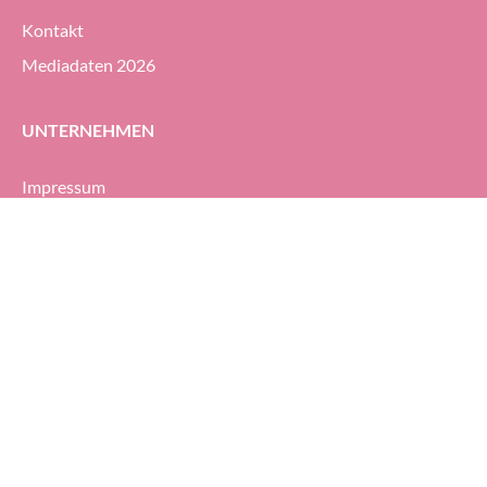
Projekte von TGW 
Kontakt
Mediadaten 2026
UNTERNEHMEN
Impressum
AGB
Datenschutzerklärung
MEDTRIX
MedTriX AG
MedTriX Group