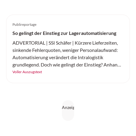
Publireportage
So gelingt der Einstieg zur Lagerautomatisierung
ADVERTORIAL | SSI Schäfer | Kürzere Lieferzeiten,
sinkende Fehlerquoten, weniger Personalaufwand:
Automatisierung verändert die Intralogistik
grundlegend. Doch wie gelingt der Einstieg? Anhand
von «Best Practices» zeigt sich, dass eine schrittweise
Voller Auszugstext
Vorgehensweise, modulare Systeme und die
passende Software die entscheidenden
Erfolgsfaktoren sind. Dabei ist es wichtig, dass die
Lösungen skalierbar bleiben.