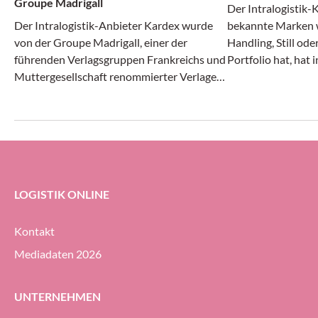
Groupe Madrigall
Der Intralogistik-
Der Intralogistik-Anbieter Kardex wurde
bekannte Marken w
von der Groupe Madrigall, einer der
Handling, Still od
führenden Verlagsgruppen Frankreichs und
Portfolio hat, hat 
Muttergesellschaft renommierter Verlage
Monaten des laufe
wie Gallimard, Flammarion und Casterman,
Angaben positiv g
mit der Realisierung einer integrierten
und Ergebnis stieg
Autostore-Automatisierungs-Lösung für
Auftragseingang gi
das neue Distributionszentrum des
Unternehmens beauftragt.
LOGISTIK ONLINE
Kontakt
Mediadaten 2026
UNTERNEHMEN