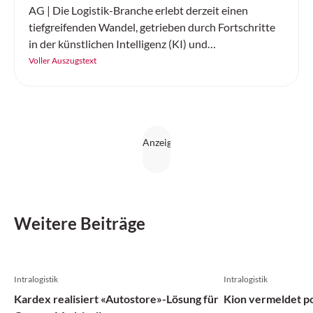
AG | Die Logistik-Branche erlebt derzeit einen
tiefgreifenden Wandel, getrieben durch Fortschritte
in der künstlichen Intelligenz (KI) und
Elektromobilität. Linde Material Handling Schweiz
Voller Auszugstext
präsentiert zwei bahnbrechende Innovationen, die
den Materialfluss revolutionieren: die KI-gestützte
Automatisierung von Flurförderzeugen sowie die
neue Elektrostapler-Baureihe «The Next Champ».
Diese Entwicklungen werden nicht nur die Effizienz
steigern, sondern auch die Wettbewerbsfähigkeit von
Unternehmen nachhaltig verbessern.
Weitere Beiträge
Intralogistik
Intralogistik
Kardex realisiert «Autostore»-Lösung für
Kion vermeldet po