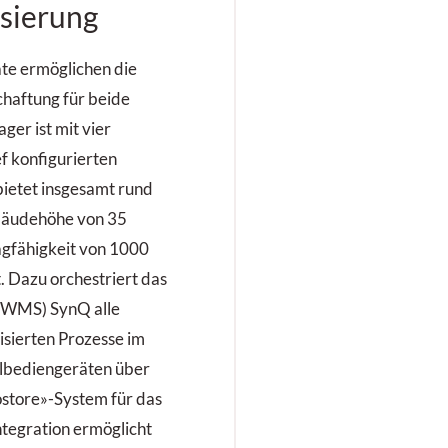
isierung
te ermöglichen die
chaftung für beide
ger ist mit vier
f konfigurierten
bietet insgesamt rund
ebäudehöhe von 35
agfähigkeit von 1000
. Dazu orchestriert das
 WMS) SynQ alle
isierten Prozesse im
albediengeräten über
ostore»-System für das
tegration ermöglicht