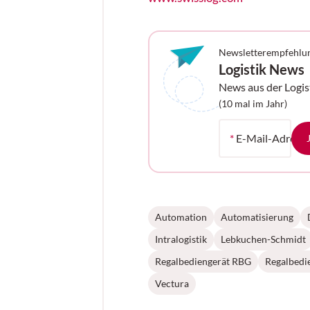
Newsletterempfehlu
Logistik News
News aus der Logis
Ihrem Postfach
(10 mal im Jahr)
*
E-Mail-Adress
Automation
Automatisierung
Intralogistik
Lebkuchen-Schmidt
Regalbediengerät RBG
Regalbedi
Vectura