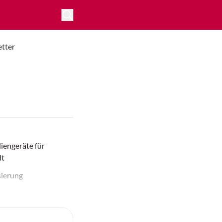
tter
iengeräte für
dt
sierung