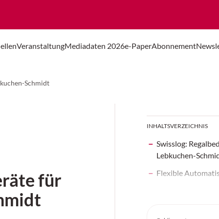
ellen
Veranstaltung
Mediadaten 2026
e-Paper
Abonnement
Newsle
ebkuchen-Schmidt
INHALTSVERZEICHNIS
Swisslog: Regalbed
Lebkuchen-Schmi
Flexible Automati
räte für
hmidt