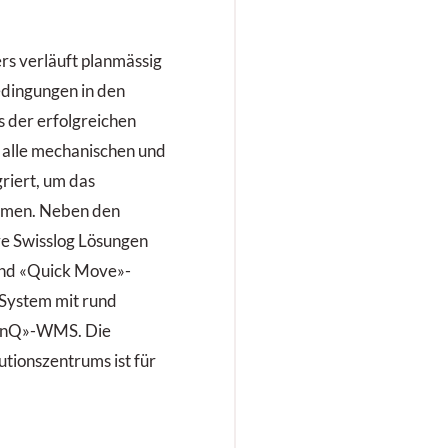
s verläuft planmässig
edingungen in den
 der erfolgreichen
 alle mechanischen und
riert, um das
hmen. Neben den
e Swisslog Lösungen
 und «Quick Move»-
System mit rund
SynQ»-WMS. Die
utionszentrums ist für