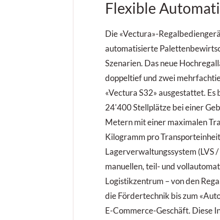
Flexible Automat
Die «Vectura»-Regalbediengerä
automatisierte Palettenbewirts
Szenarien. Das neue Hochregalla
doppeltief und zwei mehrfachtie
«Vectura S32» ausgestattet. Es 
24'400 Stellplätze bei einer G
Metern mit einer maximalen Tr
Kilogramm pro Transporteinheit
Lagerverwaltungssystem (LVS /
manuellen, teil- und vollautomat
Logistikzentrum – von den Reg
die Fördertechnik bis zum «Aut
E-Commerce-Geschäft. Diese In