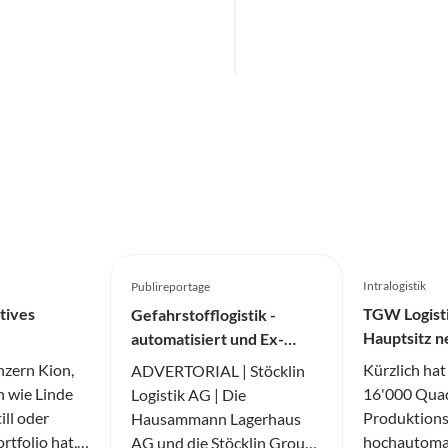
Intralogistik
Publireportage
tives
TGW Logisti
Gefahrstofflogistik -
Hauptsitz n
automatisiert und Ex-
Schutz-konform
nzern Kion,
Kürzlich hat
ADVERTORIAL | Stöcklin
 wie Linde
16'000 Quad
Logistik AG | Die
ill oder
Produktions
Hausammann Lagerhaus
rtfolio hat,
hochautomat
AG und die Stöcklin Group