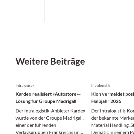
Weitere Beiträge
Intralogistik
Intralogistik
Kardex realisiert «Autostore»-
Kion vermeldet posi
Lösung für Groupe Madrigall
Halbjahr 2026
Der Intralogistik-Anbieter Kardex
Der Intralogistik-Ko
wurde von der Groupe Madrigall,
der bekannte Marken
einer der führenden
Material Handling, St
Verlagsgruppen Frankreichs und
Dematic in seinem Po