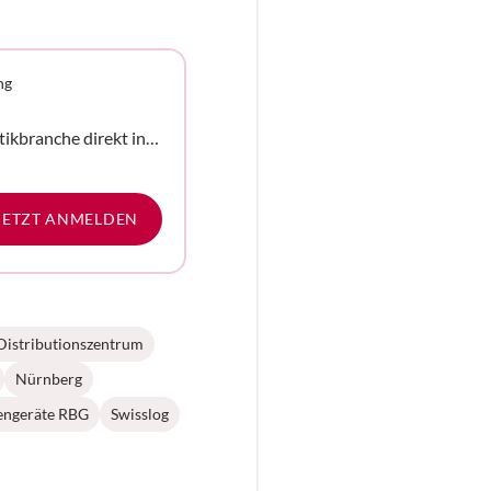
ng
tikbranche direkt in
e
JETZT ANMELDEN
Distributionszentrum
Nürnberg
engeräte RBG
Swisslog