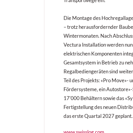
Transportwege ein.
Die Montage des Hochregallager
– trotz herausfordernder Baub
Wintermonaten. Nach Abschluss
Vectura Installation werden nun
elektrischen Komponenten integ
Gesamtsystem in Betrieb zu ne
Regalbediengeräten sind weiter
Teil des Projekts: «Pro Move»-
Fördersysteme, ein Autostore»-
17'000 Behältern sowie das «
Fertigstellung des neuen Distrib
das erste Quartal 2027 geplant.
www.swisslog.com