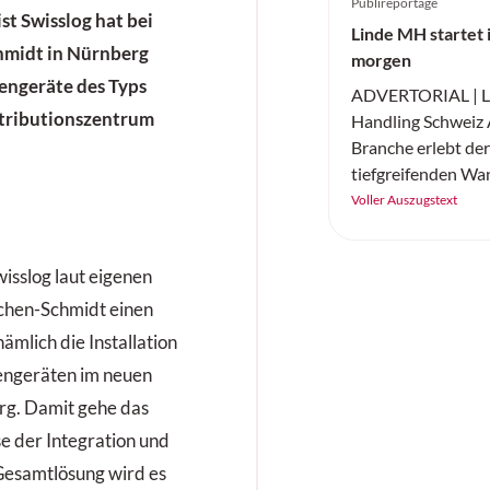
Publireportage
t Swisslog hat bei
Linde MH startet i
midt in Nürnberg
morgen
engeräte des Typs
ADVERTORIAL | Li
stributionszentrum
Handling Schweiz A
Branche erlebt der
tiefgreifenden Wan
durch Fortschritte
Voller Auszugstext
Intelligenz (KI) un
Linde Material Ha
wisslog laut eigenen
präsentiert zwei 
Innovationen, die 
hen-Schmidt einen
revolutionieren: d
ämlich die Installation
Automatisierung 
engeräten im neuen
Flurförderzeugen 
rg. Damit gehe das
Elektrostapler-Ba
Champ». Diese En
se der Integration und
werden nicht nur d
 Gesamtlösung wird es
steigern, sondern 