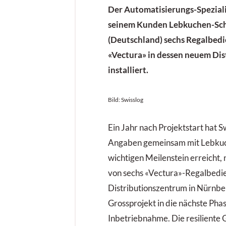
Der Automatisierungs-Spezialis
seinem Kunden Lebkuchen-Sch
(Deutschland) sechs Regalbedi
«Vectura» in dessen neuem Di
installiert.
Bild: Swisslog
Ein Jahr nach Projektstart hat S
Angaben gemeinsam mit Lebkuc
wichtigen Meilenstein erreicht, n
von sechs «Vectura»-Regalbedi
Distributionszentrum in Nürnbe
Grossprojekt in die nächste Pha
Inbetriebnahme. Die resiliente