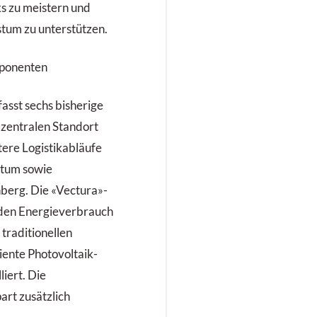
s zu meistern und
tum zu unterstützen.
mponenten
asst sechs bisherige
 zentralen Standort
tere Logistikabläufe
tum sowie
berg. Die «Vectura»-
den Energieverbrauch
traditionellen
iente Photovoltaik-
iert. Die
art zusätzlich