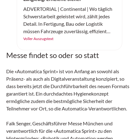
ADVERTORIAL | Continental | Wo täglich
Schwerstarbeit geleistet wird, zählt jedes
Detail. In Fertigung, Bau oder Logistik
müssen Fahrzeuge zuverlässig, effizient
und sicher arbeiten. Der «SC20+» von
Voller Auszugstext
Continental ist ein robuster
Messe findet so oder so statt
Vollgummireifen – gemacht für
Höchstleistung auf jedem Untergrund.
Die «Automatica Sprint» ist von Anfang an sowohl als
Präsenz- als auch als Digitalveranstaltung konzipiert, so
dass bereits jetzt die Durchführbarkeit des neuen Formats
garantiert ist. Ein durchdachtes Hygienekonzept
ermögliche zudem die bestmögliche Sicherheit der
Teilnehmer vor Ort, so die Automatica-Verantwortlichen.
Falk Senger, Geschäftsführer Messe München und
verantwortlich für die «Automatica Sprint» zu den
Hintergründen: «Robotik und Automation werden