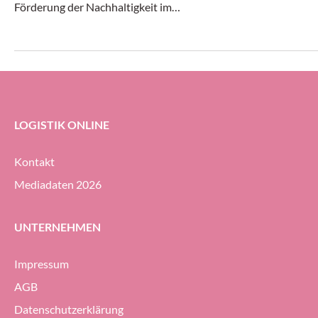
Förderung der Nachhaltigkeit im
Transport- und Log
Transportwesen zusammen.
gleichermassen dy
erheblichem Druck 
Geodis-Gruppe ihre
Prozent halten (g
ersten Halbjahr 20
LOGISTIK ONLINE
Kontakt
Mediadaten 2026
UNTERNEHMEN
Impressum
AGB
Datenschutzerklärung