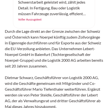
Schwerstarbeit geleistet wird, zählt jedes
Detail. In Fertigung, Bau oder Logistik
müssen Fahrzeuge zuverlässig, effizient
und sicher arbeiten. Der «SC20+» von
Voller Auszugstext
Continental ist ein robuster
Vollgummireifen – gemacht für
Durch die Lage direkt an der Grenze zwischen der Schweiz
Höchstleistung auf jedem Untergrund.
und Österreich kann Noerpel künftig zudem Zollvorgänge
in Eigenregie durchführen und für Exporte aus der Schweiz
die EU-Verzollung anbieten. Das Unternehmen Lebert-
Noerpel GmbH in Baienfurt (Tochtergesellschaft der
Noerpel-Gruppe) und die Logistik 2000 AG arbeiten bereits
seit 20 Jahren zusammen.
Dietmar Schwarz, Geschäftsführer von Logistik 2000 AG,
wird die Geschäfte gemeinsam mit Mitgründer und Co-
Geschäftsführer Mario Tiefenthaler weiterführen. Ergänzt
werden sie von Peter Steidle, Geschäftsführer der Lebert
AG, der als Verwaltungsrat und dritter Geschäftsführer ab
Mai dieses Jahres hinzukommt.