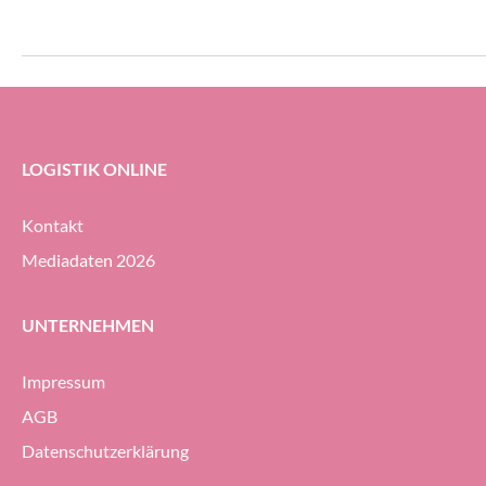
Transportwesen zusammen.
gleichermassen dy
erheblichem Druck 
Geodis-Gruppe ihre
Prozent halten (g
ersten Halbjahr 20
LOGISTIK ONLINE
Kontakt
Mediadaten 2026
UNTERNEHMEN
Impressum
AGB
Datenschutzerklärung