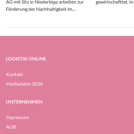
AG mit Sitz in Niederbipp arbeiten zur
gewirtschafttet. I
Förderung der Nachhaltigkeit im
Transport- und Log
Transportwesen zusammen.
gleichermassen dy
erheblichem Druck 
Geodis-Gruppe ihre
Prozent halten (g
ersten Halbjahr 20
LOGISTIK ONLINE
Kontakt
Mediadaten 2026
UNTERNEHMEN
Impressum
AGB