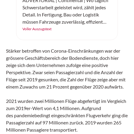
ADVERTORIAL | Continental | Wo täglich
Schwerstarbeit geleistet wird, zählt jedes
Detail. In Fertigung, Bau oder Logistik
müssen Fahrzeuge zuverlässig, effizient
und sicher arbeiten. Der «SC20+» von
Voller Auszugstext
Continental ist ein robuster
Vollgummireifen – gemacht für
Höchstleistung auf jedem Untergrund.
Stärker betroffen von Corona-Einschränkungen war der
grössere Geschäftsbereich der Bodendienste, doch hier
zeige sich dem Unternehmen zufolge eine positive
Perspektive. Zwar seien Passagierzahl und die Anzahl der
Flüge seit 2019 gesunken, die Zahl der Flüge zeige aber mit
einem Zuwachs um 21 Prozent gegenüber 2020 aufwärts.
2021 wurden zwei Millionen Flüge abgefertigt im Vergleich
zum 2019er-Wert von 4,1 Millionen. Aufgrund
des pandemiebedingt eingeschränkten Flugverkehr ging die
Passagierzahl auf 97 Millionen zurück. 2019 wurden 265
Millionen Passagiere transportiert.