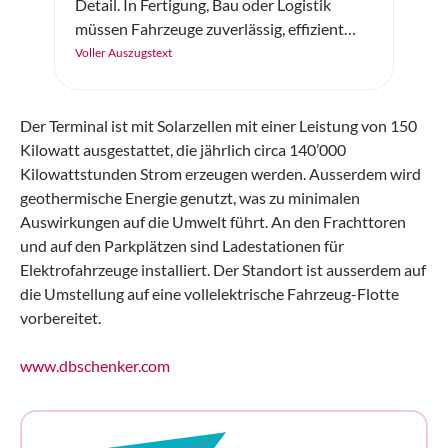
Detail. In Fertigung, Bau oder Logistik
müssen Fahrzeuge zuverlässig, effizient
und sicher arbeiten. Der «SC20+» von
Voller Auszugstext
Continental ist ein robuster
Vollgummireifen – gemacht für
Höchstleistung auf jedem Untergrund.
Der Terminal ist mit Solarzellen mit einer Leistung von 150
Kilowatt ausgestattet, die jährlich circa 140’000
Kilowattstunden Strom erzeugen werden. Ausserdem wird
geothermische Energie genutzt, was zu minimalen
Auswirkungen auf die Umwelt führt. An den Frachttoren
und auf den Parkplätzen sind Ladestationen für
Elektrofahrzeuge installiert. Der Standort ist ausserdem auf
die Umstellung auf eine vollelektrische Fahrzeug-Flotte
vorbereitet.
www.dbschenker.com