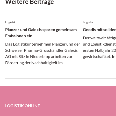
Weitere Beiträge
Logistik
Logistik
Planzer und Galexis sparen gemeinsam
Geodis mit solide
Emissionen ein
Der weltweit tätig
Das Logistikunternehmen Planzer und der
und Logistikdienst
Schweizer Pharma-Grosshändler Galexis
ersten Halbjahr 20
AG mit Sitz in Niederbipp arbeiten zur
gewirtschafttet. I
Förderung der Nachhaltigkeit im
Transport- und Log
Transportwesen zusammen.
gleichermassen dy
erheblichem Druck 
Geodis-Gruppe ihre
Prozent halten (g
ersten Halbjahr 20
LOGISTIK ONLINE