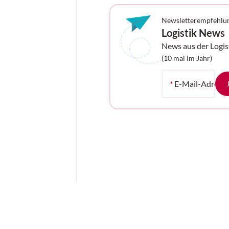
Newsletterempfehlu
Logistik News
News aus der Logis
Ihrem Postfach
(10 mal im Jahr)
*
E-Mail-Adress