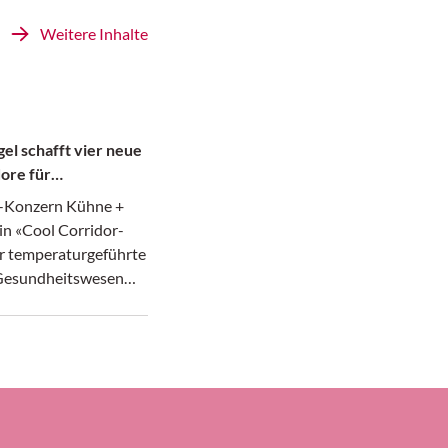
Weitere Inhalte
el schafft vier neue
ore für
te
k-Konzern Kühne +
in «Cool Corridor-
r temperaturgeführte
 Gesundheitswesen
afür hat das in
 ansässige
ernehmen laut seiner
ier neue Luftfrach-
richtet, nämlich
ankfurt und Atlanta,
icago und dem