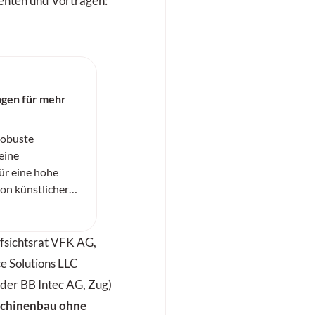
renten und Vorträgen:
gen für mehr
Robuste
eine
für eine hohe
von künstlicher
sorgen.
fsichtsrat VFK AG,
e Solutions LLC
der BB Intec AG, Zug)
schinenbau ohne