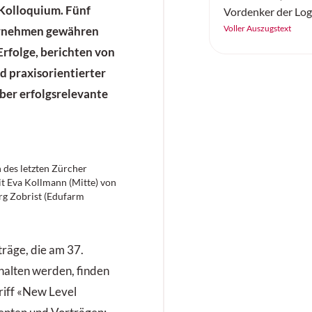
-Kolloquium. Fünf
Vordenker der Log
der LogiNext Germ
Voller Auszugstext
ernehmen gewähren
und 15. April 2026
Erfolge, berichten von
internationale Ko
d praxisorientierter
Premiere – und set
ber erfolgsrelevante
wo die Branche akt
Hebel hat: resilien
Digitalisierung und
Automatisierung, 
nachhaltige und ur
ch des letzten Zürcher
t Eva Kollmann (Mitte) von
rg Zobrist (Edufarm
räge, die am 37.
halten werden, finden
riff «New Level