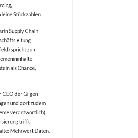
rcing,
kleine Stückzahlen.
terin Supply Chain
chäftsleitung
ld) spricht zum
hemenininhalte:
stein als Chance,
er CEO der Gilgen
angen und dort zudem
teme verantwortlich),
sierung trifft
alte: Mehrwert Daten,