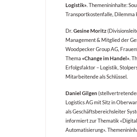
Logistik»
. Themenininhalte: Sou
Transportkostenfalle, Dilemma 
Dr.
Gesine Moritz
(Divisionslei
Management & Mitglied der Ges
Woodpecker Group AG, Frauenfe
Thema
«Change im Handel»
. T
Erfolgsfaktor – Logistik, Stolper
Mitarbeitende als Schlüssel.
Daniel Gilgen
(stellvertretend
Logistics AG mit Sitz in Oberw
als Geschäftsbereichsleiter Sys
informiert zur Thematik «Digitali
Automatisierung». Themenininh