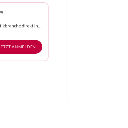
ng
tikbranche direkt in
e
JETZT ANMELDEN