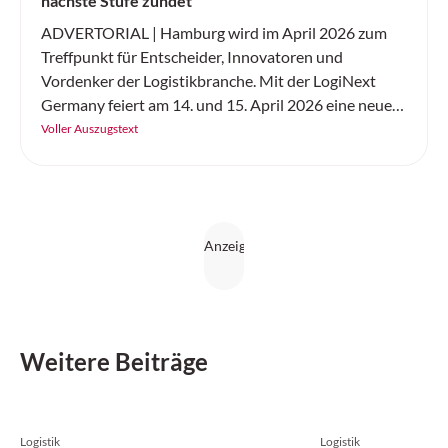
nächste Stufe zündet
ADVERTORIAL | Hamburg wird im April 2026 zum
Treffpunkt für Entscheider, Innovatoren und
Vordenker der Logistikbranche. Mit der LogiNext
Germany feiert am 14. und 15. April 2026 eine neue
internationale Kongressmesse ihre Premiere – und
Voller Auszugstext
setzt genau dort an, wo die Branche aktuell die
grössten Hebel hat: resiliente Lieferketten,
Digitalisierung und KI, Automatisierung, Robotik
sowie nachhaltige und urbane Logistik.
Weitere Beiträge
Logistik
Logistik