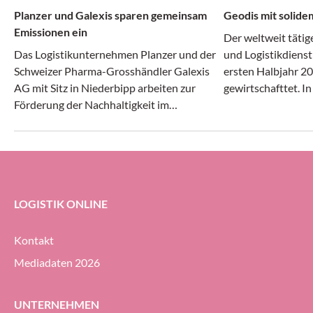
Planzer und Galexis sparen gemeinsam
Geodis mit solide
Emissionen ein
Der weltweit tätig
Das Logistikunternehmen Planzer und der
und Logistikdienst
Schweizer Pharma-Grosshändler Galexis
ersten Halbjahr 20
AG mit Sitz in Niederbipp arbeiten zur
gewirtschafttet. I
Förderung der Nachhaltigkeit im
Transport- und Log
Transportwesen zusammen.
gleichermassen dy
erheblichem Druck 
Geodis-Gruppe ihre
Prozent halten (g
ersten Halbjahr 20
LOGISTIK ONLINE
Kontakt
Mediadaten 2026
UNTERNEHMEN