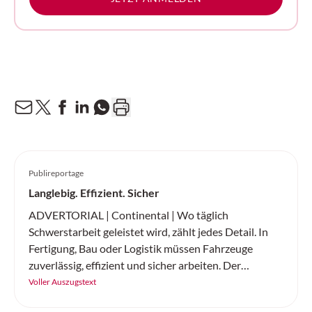
Publireportage
Langlebig. Effizient. Sicher
ADVERTORIAL | Continental | Wo täglich
Schwerstarbeit geleistet wird, zählt jedes Detail. In
Fertigung, Bau oder Logistik müssen Fahrzeuge
zuverlässig, effizient und sicher arbeiten. Der
«SC20+» von Continental ist ein robuster
Voller Auszugstext
Vollgummireifen – gemacht für Höchstleistung auf