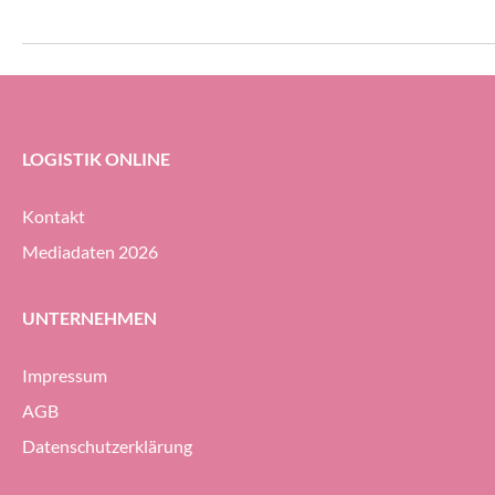
Transportwesen zusammen.
gleichermassen dy
erheblichem Druck 
Geodis-Gruppe ihre
Prozent halten (g
ersten Halbjahr 20
LOGISTIK ONLINE
Kontakt
Mediadaten 2026
UNTERNEHMEN
Impressum
AGB
Datenschutzerklärung