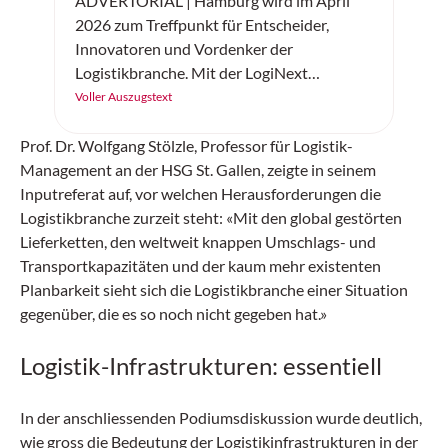
ADVERTORIAL | Hamburg wird im April
2026 zum Treffpunkt für Entscheider,
Innovatoren und Vordenker der
Logistikbranche. Mit der LogiNext
Germany feiert am 14. und 15. April 2026
Voller Auszugstext
eine neue internationale Kongressmesse
ihre Premiere – und setzt genau dort an, wo
Prof. Dr. Wolfgang Stölzle, Professor für Logistik-
die Branche aktuell die grössten Hebel hat:
Management an der HSG St. Gallen, zeigte in seinem
resiliente Lieferketten, Digitalisierung und
Inputreferat auf, vor welchen Herausforderungen die
KI, Automatisierung, Robotik sowie
Logistikbranche zurzeit steht: «Mit den global gestörten
nachhaltige und urbane Logistik.
Lieferketten, den weltweit knappen Umschlags- und
Transportkapazitäten und der kaum mehr existenten
Planbarkeit sieht sich die Logistikbranche einer Situation
gegenüber, die es so noch nicht gegeben hat.»
Logistik-Infrastrukturen: essentiell
In der anschliessenden Podiumsdiskussion wurde deutlich,
wie gross die Bedeutung der Logistikinfrastrukturen in der