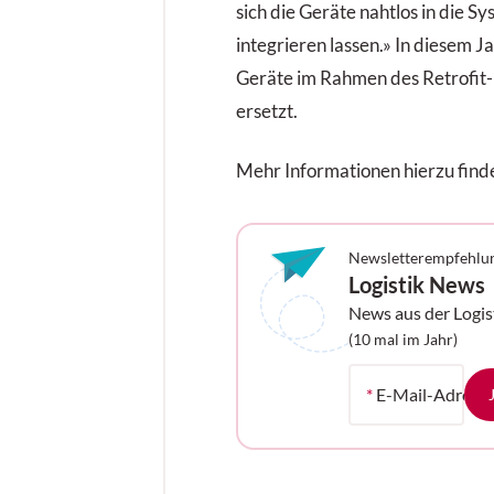
sich die Geräte nahtlos in die
integrieren lassen.» In diesem 
Geräte im Rahmen des Retrofit-
ersetzt.
Mehr Informationen hierzu find
Newsletterempfehlu
Logistik News
News aus der Logis
Ihrem Postfach
(10 mal im Jahr)
*
E-Mail-Adress