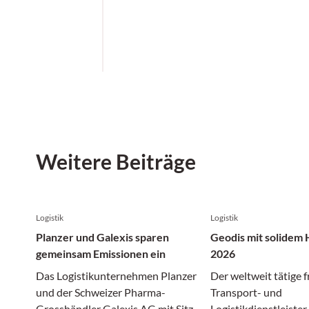
Weitere Beiträge
Logistik
Logistik
Planzer und Galexis sparen
Geodis mit solidem 
gemeinsam Emissionen ein
2026
Das Logistikunternehmen Planzer
Der weltweit tätige 
und der Schweizer Pharma-
Transport- und
Grosshändler Galexis AG mit Sitz
Logistikdienstleiste