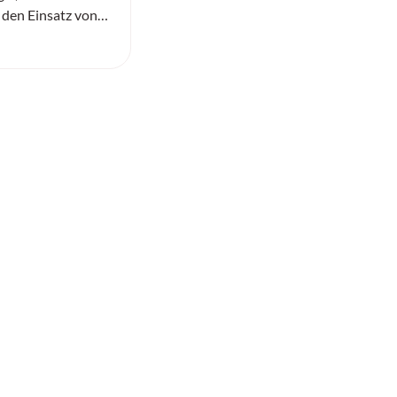
 den Einsatz von
genz in der Logistik