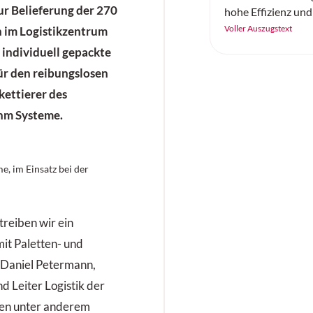
ur Belieferung der 270
hohe Effizienz und
künstlicher Intelli
Voller Auszugstext
 im Logistikzentrum
sorgen.
0 individuell gepackte
ür den reibungslosen
kettierer des
hm Systeme.
e, im Einsatz bei der
reiben wir ein
it Paletten- und
t Daniel Petermann,
d Leiter Logistik der
en unter anderem