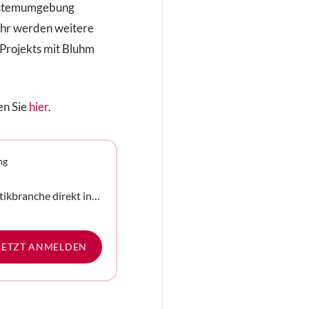
 Systemumgebung
Jahr werden weitere
Projekts mit Bluhm
en Sie
hier
.
ng
tikbranche direkt in
e
JETZT ANMELDEN