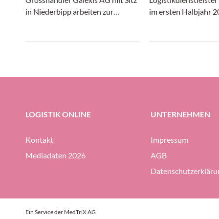
in Niederbipp arbeiten zur
im ersten Halbjahr 2
Förderung der Nachhaltigkeit im
gewirtschafttet. In 
Transportwesen zusammen.
Transport- und Logis
sich gleichermassen
wie unter erheblich
präsentiert, konnte 
Gruppe ihre Profitabi
Prozent halten (gege
Prozent im ersten H
LOGISTIK ONLINE
UNTERNEHMEN
halten.
Kontakt
Impressum
Mediadaten 2026
AGB
Datenschutzerkläru
Ein Service der MedTriX AG