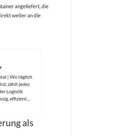
ainer angeliefert, die
irekt weiter an die
er
al | Wo täglich
rd, zählt jedes
der Logistik
ig, effizient
«SC20+» von
er
erung als
t für
 Untergrund.