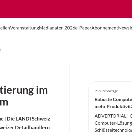
ellen
Veranstaltung
Mediadaten 2026
e-Paper
Abonnement
Newsle
m
tierung im
Publireportage
um
Robuste Compute
mehr Produktivit
ADVERTORIAL | Ge
 | Die LANDI Schweiz
Computer-Lösunge
weizer Detailhändlern
Schlüsseltechnologi