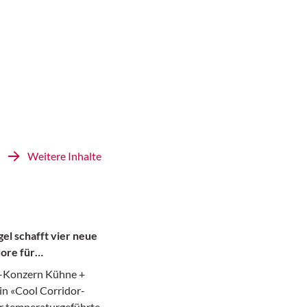
Weitere Inhalte
el schafft vier neue
ore für
te
k-Konzern Kühne +
in «Cool Corridor-
r temperaturgeführte