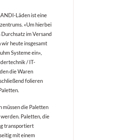
LANDI-Läden ist eine
kzentrums. «Um hierbei
n Durchsatz im Versand
n wir heute insgesamt
luhm Systeme ein»,
rdertechnik / IT-
rden die Waren
schließend folieren
Paletten.
n müssen die Paletten
t werden. Paletten, die
 transportiert
seitig mit einem