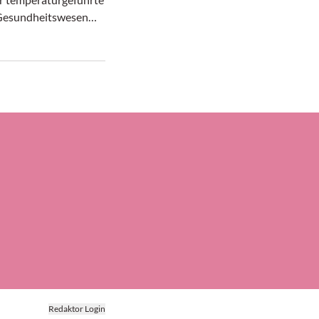
 Gesundheitswesen
afür hat das in
 ansässige
ernehmen laut seiner
ier neue Luftfrach-
richtet, nämlich
ankfurt und Atlanta,
icago und dem
 Narita sowie
 Paulo in Brasilien
den Städten Brüssel
.
Redaktor Login