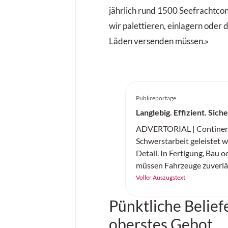
jährlich rund 1500 Seefrachtcont
wir palettieren, einlagern oder d
Läden versenden müssen.»
Publireportage
Langlebig. Effizient. Sich
ADVERTORIAL | Continent
Schwerstarbeit geleistet wi
Detail. In Fertigung, Bau o
müssen Fahrzeuge zuverläss
und sicher arbeiten. Der 
Voller Auszugstext
Continental ist ein robust
Pünktliche Belief
Vollgummireifen – gemach
Höchstleistung auf jedem
oberstes Gebot