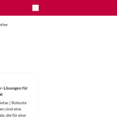
tter
r-Lösungen für
ät
tac | Robuste
n sind eine
e, die für eine