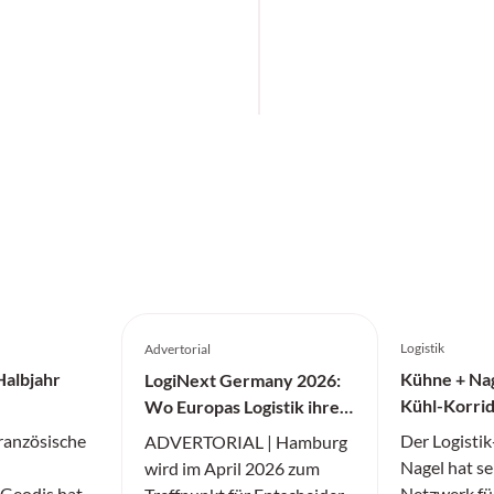
Logistik
Advertorial
Halbjahr
Kühne + Nag
LogiNext Germany 2026:
Kühl-Korrid
Wo Europas Logistik ihre
Medikamen
nächste Stufe zündet
französische
Der Logisti
ADVERTORIAL | Hamburg
Nagel hat se
wird im April 2026 zum
r Geodis hat
Netzwerk fü