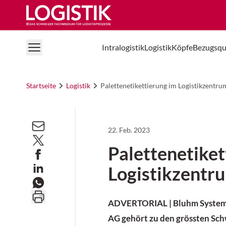
Logistik Online
Intralogistik
Logistik
Köpfe
Bezugsqu
Startseite
Logistik
Palettenetikettierung im Logistikzentru
22. Feb. 2023
Palettenetiket
Logistikzentr
ADVERTORIAL | Bluhm Systeme
AG gehört zu den grössten Sch