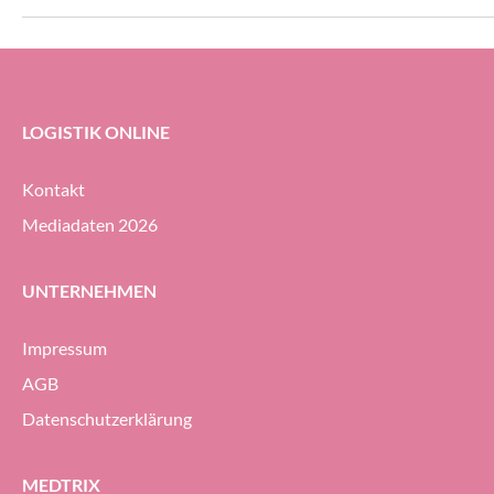
erheblichem Druck 
Geodis-Gruppe ihre
Prozent halten (g
ersten Halbjahr 20
LOGISTIK ONLINE
Kontakt
Mediadaten 2026
UNTERNEHMEN
Impressum
AGB
Datenschutzerklärung
MEDTRIX