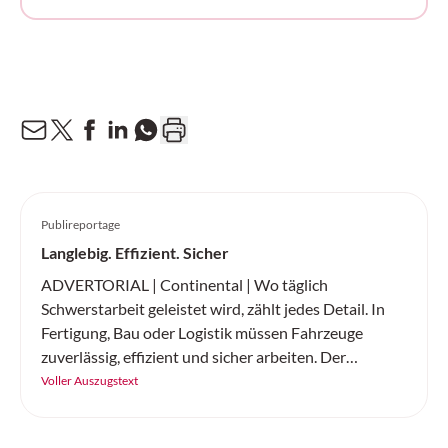
Publireportage
Langlebig. Effizient. Sicher
ADVERTORIAL | Continental | Wo täglich
Schwerstarbeit geleistet wird, zählt jedes Detail. In
Fertigung, Bau oder Logistik müssen Fahrzeuge
zuverlässig, effizient und sicher arbeiten. Der
«SC20+» von Continental ist ein robuster
Voller Auszugstext
Vollgummireifen – gemacht für Höchstleistung auf
jedem Untergrund.