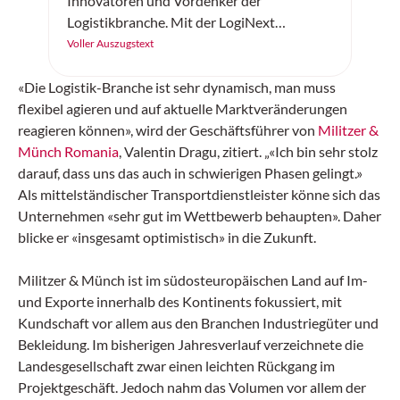
Innovatoren und Vordenker der
Logistikbranche. Mit der LogiNext
Germany feiert am 14. und 15. April 2026
Voller Auszugstext
eine neue internationale Kongressmesse
ihre Premiere – und setzt genau dort an, wo
«Die Logistik-Branche ist sehr dynamisch, man muss
die Branche aktuell die grössten Hebel hat:
flexibel agieren und auf aktuelle Marktveränderungen
resiliente Lieferketten, Digitalisierung und
reagieren können», wird der Geschäftsführer von
Militzer &
KI, Automatisierung, Robotik sowie
Münch Romania
, Valentin Dragu, zitiert. „«Ich bin sehr stolz
nachhaltige und urbane Logistik.
darauf, dass uns das auch in schwierigen Phasen gelingt.»
Als mittelständischer Transportdienstleister könne sich das
Unternehmen «sehr gut im Wettbewerb behaupten». Daher
blicke er «insgesamt optimistisch» in die Zukunft.
Militzer & Münch ist im südosteuropäischen Land auf Im-
und Exporte innerhalb des Kontinents fokussiert, mit
Kundschaft vor allem aus den Branchen Industriegüter und
Bekleidung. Im bisherigen Jahresverlauf verzeichnete die
Landesgesellschaft zwar einen leichten Rückgang im
Projektgeschäft. Jedoch nahm das Volumen vor allem der