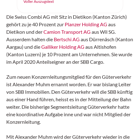
Intelligenz in der Logistik sorgen.
Voller Auszugstext
Die Swiss Combi AG mit Sitz in Dietikon (Kanton Zürich)
gehört zu je 40 Prozent zur
Planzer Holding AG
aus
Dietikon und der
Camion Transport AG
aus Wil SG.
Ausserdem halten die
Bertschi AG
aus Dürrenäsch (Kanton
Aargau) und die
Galliker Holding AG
aus Altishofen
(Kanton Luzern) je 10 Prozent am Unternehmen. Sie wurde
im April 2020 Anteilseigner an der SBB Cargo.
Zum neuen Konzernleitungsmitglied für den Güterverkehr
ist Alexander Muhm ernannt worden. Er war bislang Leiter
von SBB Immobilien. Den Güterverkehr will die SBB künftig
aus einer Hand führen, heisst es in der Mitteilung der Bahn
weiter. Die bisherige Segmentsleitung Güterverkehr hatte
eine koordinative Aufgabe inne und war nicht Mitglied der
Konzernleitung.
Mit Alexander Muhm wird der Güterverkehr wieder in die