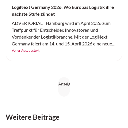
LogiNext Germany 2026: Wo Europas Logistik ihre
nächste Stufe zündet
ADVERTORIAL | Hamburg wird im April 2026 zum
Treffpunkt für Entscheider, Innovatoren und
Vordenker der Logistikbranche. Mit der LogiNext
Germany feiert am 14. und 15. April 2026 eine neue
internationale Kongressmesse ihre Premiere – und
Voller Auszugstext
setzt genau dort an, wo die Branche aktuell die
grössten Hebel hat: resiliente Lieferketten,
Digitalisierung und KI, Automatisierung, Robotik
sowie nachhaltige und urbane Logistik.
Weitere Beiträge