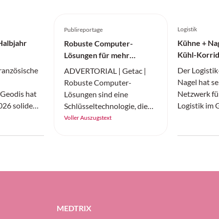
Logistik
Publireportage
Halbjahr
Kühne + Nag
Robuste Computer-
Kühl-Korrid
Lösungen für mehr
Medikamen
Produktivität
französische
Der Logisti
ADVERTORIAL | Getac |
Nagel hat se
Robuste Computer-
r Geodis hat
Netzwerk fü
Lösungen sind eine
026 solide
Logistik im
Schlüsseltechnologie, die
einem globalen
erweitert. D
für eine hohe Effizienz und
Voller Auszugstext
tikmarkt, der
Schindellegi
den Einsatz von künstlicher
 dynamisch
Logistikunt
Intelligenz in der Logistik
em Druck
Mitteilung v
sorgen.
die Geodis-
Routen einge
lität bei 10,0
zwischen Fr
nüber 9,9
zwischen Ch
albjahr 2025)
japanischen
MEDTRIX
zwischen São