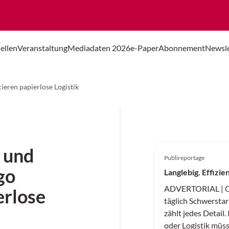
ellen
Veranstaltung
Mediadaten 2026
e-Paper
Abonnement
Newsle
ieren papierlose Logistik
 und
Publireportage
go
Langlebig. Effizie
ADVERTORIAL | Co
erlose
täglich Schwerstarb
zählt jedes Detail.
oder Logistik müs