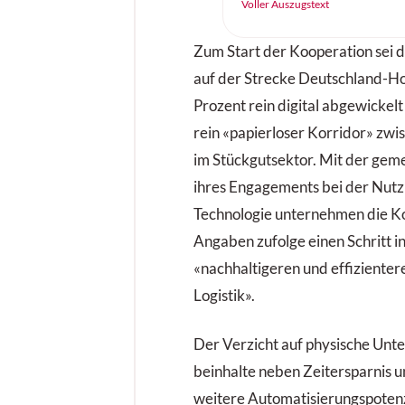
Germany feiert am 14. und
Voller Auszugstext
eine neue internationale
ihre Premiere – und setzt 
Zum Start der Kooperation sei 
die Branche aktuell die gr
auf der Strecke Deutschland-H
resiliente Lieferketten, Di
Prozent rein digital abgewickelt 
KI, Automatisierung, Robo
rein «papierloser Korridor» zwi
nachhaltige und urbane Log
im Stückgutsektor. Mit der ge
ihres Engagements bei der Nutz
Technologie unternehmen die K
Angaben zufolge einen Schritt i
«nachhaltigeren und effizienter
Logistik».
Der Verzicht auf physische Unt
beinhalte neben Zeitersparnis u
weitere Automatisierungspotenz