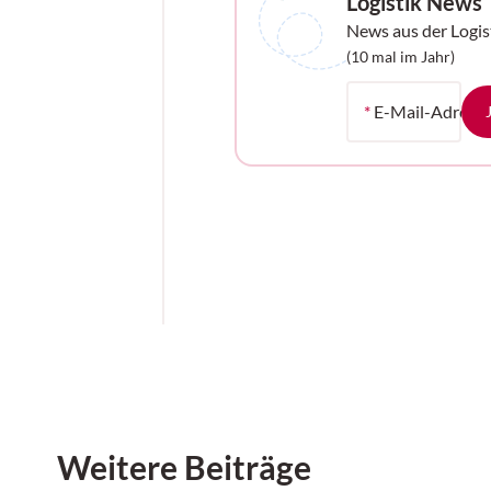
Logistik News
News aus der Logis
Ihrem Postfach
(10 mal im Jahr)
*
E-Mail-Adress
Weitere Beiträge