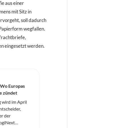
ie aus einer
ens mit Sitz in
rvorgeht, soll dadurch
Papierform wegfallen.
frachtbriefe,
en eingesetzt werden.
 Wo Europas
fe zündet
ird im April
ntscheider,
r der
LogiNext