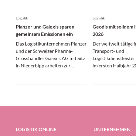
Logistik
Logistik
Planzer und Galexis sparen
Geodis mit solidem 
gemeinsam Emissionen ein
2026
Das Logistikunternehmen Planzer
Der weltweit tätige 
und der Schweizer Pharma-
Transport- und
Grosshändler Galexis AG mit Sitz
Logistikdienstleiste
in Niederbipp arbeiten zur
im ersten Halbjahr 2
Förderung der Nachhaltigkeit im
gewirtschafttet. In 
Transportwesen zusammen.
Transport- und Logis
sich gleichermassen
wie unter erheblich
präsentiert, konnte 
Gruppe ihre Profitabi
Prozent halten (gege
Prozent im ersten H
LOGISTIK ONLINE
UNTERNEHMEN
halten.