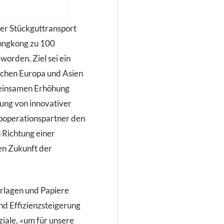
 15. April 2026
 Kongressmesse
genau dort an, wo
der Stückguttransport
össten Hebel hat:
ongkong zu 100
gitalisierung und
worden. Ziel sei ein
tik sowie
schen Europa und Asien
istik.
meinsamen Erhöhung
ung von innovativer
ooperationspartner den
n Richtung einer
en Zukunft der
erlagen und Papiere
nd Effizienzsteigerung
iale, «um für unsere