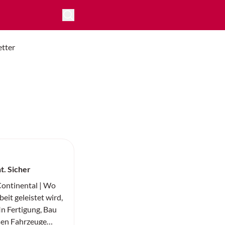
tter
nt. Sicher
ntinental | Wo
eit geleistet wird,
 In Fertigung, Bau
sen Fahrzeuge