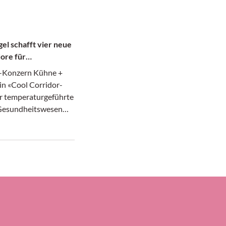
el schafft vier neue
ore für
te
k-Konzern Kühne +
in «Cool Corridor-
r temperaturgeführte
 Gesundheitswesen
afür hat das in
 ansässige
ernehmen laut seiner
ier neue Luftfrach-
richtet, nämlich
ankfurt und Atlanta,
icago und dem
 Narita sowie
 Paulo in Brasilien