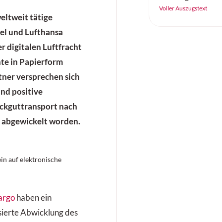
zuverlässig, effizi
Voller Auszugstext
weltweit tätige
arbeiten. Der «SC
el und Lufthansa
Continental ist ei
Vollgummireifen –
 digitalen Luftfracht
Höchstleistung au
e in Papierform
Untergrund.
rtner versprechen sich
und positive
ckguttransport nach
s abgewickelt worden.
ein auf elektronische
argo
haben ein
lisierte Abwicklung des