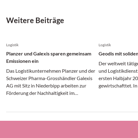
Weitere Beiträge
Logistik
Logistik
Planzer und Galexis sparen gemeinsam
Geodis mit solide
Emissionen ein
Der weltweit tätig
Das Logistikunternehmen Planzer und der
und Logistikdienst
Schweizer Pharma-Grosshändler Galexis
ersten Halbjahr 20
AG mit Sitz in Niederbipp arbeiten zur
gewirtschafttet. I
Förderung der Nachhaltigkeit im
Transport- und Log
Transportwesen zusammen.
gleichermassen dy
erheblichem Druck 
Geodis-Gruppe ihre
Prozent halten (g
ersten Halbjahr 20