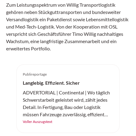
Zum Leistungsspektrum von Willig Transportlogistik
gehören neben Stückguttransporten und bundesweiter
Versandlogistik ein Paketdienst sowie Lebensmittellogistik
und Med-Tech-Logistik. Von der Kooperation mit OSL
verspricht sich Geschäftsführer Timo Willig nachhaltiges
Wachstum, eine langfristige Zusammenarbeit und ein
erweitertes Portfolio.
Publireportage
Langlebig. Effizient. Sicher
ADVERTORIAL | Continental | Wo täglich
Schwerstarbeit geleistet wird, zählt jedes
Detail. In Fertigung, Bau oder Logistik
müssen Fahrzeuge zuverlässig, effizient
und sicher arbeiten. Der «SC20+» von
Voller Auszugstext
Continental ist ein robuster