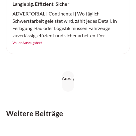
Langlebig. Effizient. Sicher
ADVERTORIAL | Continental | Wo täglich
Schwerstarbeit geleistet wird, zählt jedes Detail. In
Fertigung, Bau oder Logistik müssen Fahrzeuge
zuverlässig, effizient und sicher arbeiten. Der
«SC20+» von Continental ist ein robuster
Voller Auszugstext
Vollgummireifen – gemacht für Höchstleistung auf
jedem Untergrund.
Weitere Beiträge