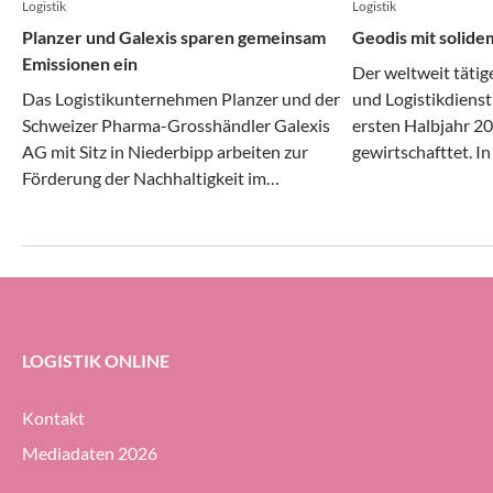
Logistik
Logistik
Planzer und Galexis sparen gemeinsam
Geodis mit solide
Emissionen ein
Der weltweit tätig
Das Logistikunternehmen Planzer und der
und Logistikdienst
Schweizer Pharma-Grosshändler Galexis
ersten Halbjahr 20
AG mit Sitz in Niederbipp arbeiten zur
gewirtschafttet. I
Förderung der Nachhaltigkeit im
Transport- und Log
Transportwesen zusammen.
gleichermassen dy
erheblichem Druck 
Geodis-Gruppe ihre
Prozent halten (g
ersten Halbjahr 20
LOGISTIK ONLINE
Kontakt
Mediadaten 2026