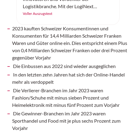
Logistikbranche. Mit der LogiNext
Germany feiert am 14. und 15. April 2026
Voller Auszugstext
eine neue internationale Kongressmesse
ihre Premiere – und setzt genau dort an, wo
2023 kauften Schweizer Konsumentinnen und
die Branche aktuell die grössten Hebel hat:
Konsumenten für 14,4 Milliarden Schweizer Franken
resiliente Lieferketten, Digitalisierung und
Waren und Güter online ein. Dies entspricht einem Plus
KI, Automatisierung, Robotik sowie
von 0,4 Milliarden Schweizer Franken oder drei Prozent
nachhaltige und urbane Logistik.
gegenüber Vorjahr
Die Einbussen aus 2022 sind wieder ausgeglichen
In den letzten zehn Jahren hat sich der Online-Handel
mehr als verdoppelt
Die Verlierer-Branchen im Jahr 2023 waren
Fashion/Schuhe mit minus sieben Prozent und
Heimelektronik mit minus fünf Prozent zum Vorjahr
Die Gewinner-Branchen im Jahr 2023 waren
Sporthandel und Food mit je plus sechs Prozent zum
Vorjahr