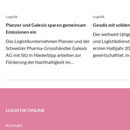
Logistik
Logistik
Planzer und Galexis sparen gemeinsam
Geodis mit solide
Emissionen ein
Der weltweit tätig
Das Logistikunternehmen Planzer und der
und Logistikdienst
Schweizer Pharma-Grosshändler Galexis
ersten Halbjahr 20
AG mit Sitz in Niederbipp arbeiten zur
gewirtschafttet. I
Förderung der Nachhaltigkeit im
Transport- und Log
Transportwesen zusammen.
gleichermassen dy
erheblichem Druck 
Geodis-Gruppe ihre
Prozent halten (g
ersten Halbjahr 20
LOGISTIK ONLINE
Kontakt