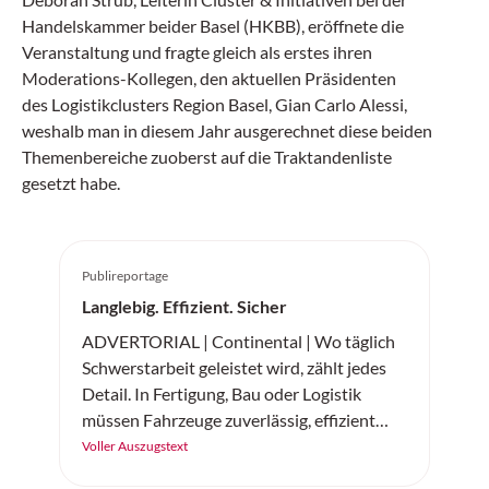
Handelskammer beider Basel (HKBB), eröffnete die
Veranstaltung und fragte gleich als erstes ihren
Moderations-Kollegen, den aktuellen Präsidenten
des Logistikclusters Region Basel, Gian Carlo Alessi,
weshalb man in diesem Jahr ausgerechnet diese beiden
Themenbereiche zuoberst auf die Traktandenliste
gesetzt habe.
Publireportage
Langlebig. Effizient. Sicher
ADVERTORIAL | Continental | Wo täglich
Schwerstarbeit geleistet wird, zählt jedes
Detail. In Fertigung, Bau oder Logistik
müssen Fahrzeuge zuverlässig, effizient
und sicher arbeiten. Der «SC20+» von
Voller Auszugstext
Continental ist ein robuster