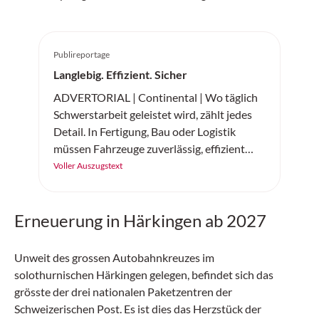
Publireportage
Langlebig. Effizient. Sicher
ADVERTORIAL | Continental | Wo täglich
Schwerstarbeit geleistet wird, zählt jedes
Detail. In Fertigung, Bau oder Logistik
müssen Fahrzeuge zuverlässig, effizient
und sicher arbeiten. Der «SC20+» von
Voller Auszugstext
Continental ist ein robuster
Vollgummireifen – gemacht für
Erneuerung in Härkingen ab 2027
Höchstleistung auf jedem Untergrund.
Unweit des grossen Autobahnkreuzes im
solothurnischen Härkingen gelegen, befindet sich das
grösste der drei nationalen Paketzentren der
Schweizerischen Post. Es ist dies das Herzstück der