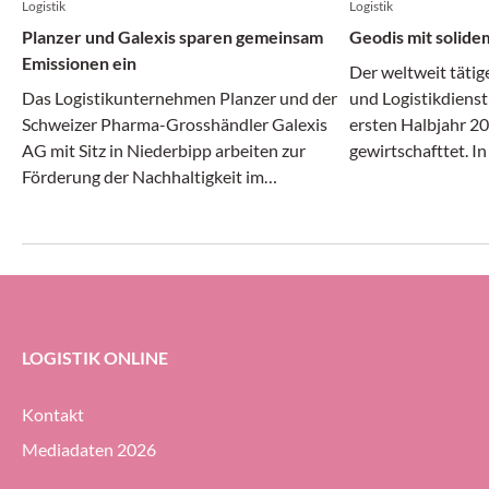
Logistik
Logistik
Planzer und Galexis sparen gemeinsam
Geodis mit solide
Emissionen ein
Der weltweit tätig
Das Logistikunternehmen Planzer und der
und Logistikdienst
Schweizer Pharma-Grosshändler Galexis
ersten Halbjahr 20
AG mit Sitz in Niederbipp arbeiten zur
gewirtschafttet. I
Förderung der Nachhaltigkeit im
Transport- und Log
Transportwesen zusammen.
gleichermassen dy
erheblichem Druck 
Geodis-Gruppe ihre
Prozent halten (g
ersten Halbjahr 20
LOGISTIK ONLINE
Kontakt
Mediadaten 2026