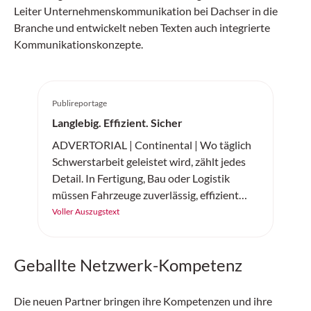
Leiter Unternehmenskommunikation bei Dachser in die
Branche und entwickelt neben Texten auch integrierte
Kommunikationskonzepte.
Publireportage
Langlebig. Effizient. Sicher
ADVERTORIAL | Continental | Wo täglich
Schwerstarbeit geleistet wird, zählt jedes
Detail. In Fertigung, Bau oder Logistik
müssen Fahrzeuge zuverlässig, effizient
und sicher arbeiten. Der «SC20+» von
Voller Auszugstext
Continental ist ein robuster
Vollgummireifen – gemacht für
Geballte Netzwerk-Kompetenz
Höchstleistung auf jedem Untergrund.
Die neuen Partner bringen ihre Kompetenzen und ihre