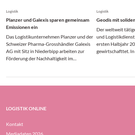
Logistik
Logistik
Planzer und Galexis sparen gemeinsam
Geodis mit solide
Emissionen ein
Der weltweit tätig
Das Logistikunternehmen Planzer und der
und Logistikdienst
Schweizer Pharma-Grosshändler Galexis
ersten Halbjahr 20
AG mit Sitz in Niederbipp arbeiten zur
gewirtschafttet. I
Förderung der Nachhaltigkeit im
Transport- und Log
Transportwesen zusammen.
gleichermassen dy
erheblichem Druck 
Geodis-Gruppe ihre
Prozent halten (g
ersten Halbjahr 20
LOGISTIK ONLINE
Kontakt
Mediadaten 2026