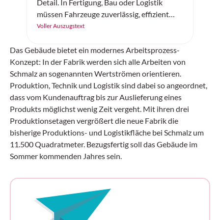
Detail. In Fertigung, Bau oder Logistik
müssen Fahrzeuge zuverlässig, effizient
und sicher arbeiten. Der «SC20+» von
Voller Auszugstext
Continental ist ein robuster
Vollgummireifen – gemacht für
Das Gebäude bietet ein modernes Arbeitsprozess-
Höchstleistung auf jedem Untergrund.
Konzept: In der Fabrik werden sich alle Arbeiten von
Schmalz an sogenannten Wertströmen orientieren.
Produktion, Technik und Logistik sind dabei so angeordnet,
dass vom Kundenauftrag bis zur Auslieferung eines
Produkts möglichst wenig Zeit vergeht. Mit ihren drei
Produktionsetagen vergrößert die neue Fabrik die
bisherige Produktions- und Logistikfläche bei Schmalz um
11.500 Quadratmeter. Bezugsfertig soll das Gebäude im
Sommer kommenden Jahres sein.