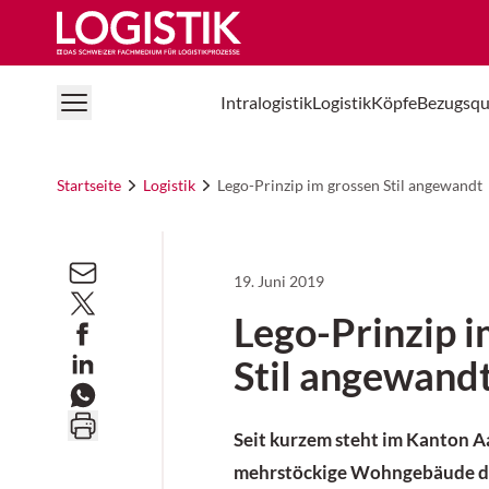
Logistik Online
Intralogistik
Logistik
Köpfe
Bezugsqu
Startseite
Logistik
Lego-Prinzip im grossen Stil angewandt
19. Juni 2019
Lego-Prinzip i
Stil angewand
Seit kurzem steht im Kanton A
mehrstöckige Wohngebäude de