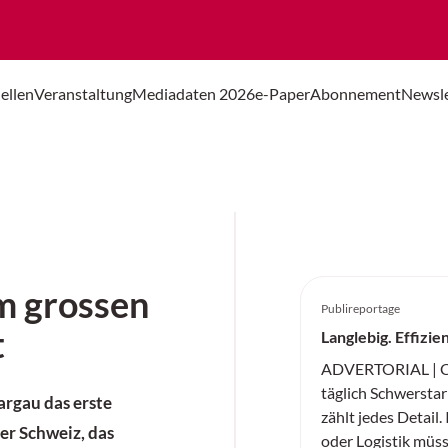
ellen
Veranstaltung
Mediadaten 2026
e-Paper
Abonnement
Newsle
m grossen
Publireportage
t
Langlebig. Effizie
ADVERTORIAL | Co
täglich Schwerstarb
argau das erste
zählt jedes Detail.
r Schweiz, das
oder Logistik müs