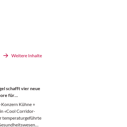
Weitere Inhalte
el schafft vier neue
ore für
te
k-Konzern Kühne +
in «Cool Corridor-
r temperaturgeführte
 Gesundheitswesen