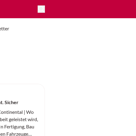
tter
nt. Sicher
ntinental | Wo
eit geleistet wird,
 In Fertigung, Bau
sen Fahrzeuge