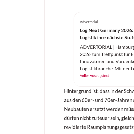
Advertorial
LogiNext Germany 2026:
Logistik ihre nächste Stu
ADVERTORIAL | Hamburg w
2026 zum Treffpunkt für E
Innovatoren und Vordenke
Logistikbranche. Mit der 
Germany feiert am 14. und
Voller Auszugstext
eine neue internationale
ihre Premiere – und setzt 
Hintergrund ist, dass in der Sc
die Branche aktuell die gr
aus den 60er- und 70er-Jahren 
resiliente Lieferketten, Di
Neubauten ersetzt werden mü
KI, Automatisierung, Robo
dürfen nicht zu teuer sein, gleic
nachhaltige und urbane Log
revidierte Raumplanungsgesetz,