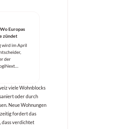
 Wo Europas
fe zündet
ird im April
ntscheider,
r der
LogiNext
 15. April 2026
 Kongressmesse
genau dort an, wo
hweiz viele Wohnblocks
össten Hebel hat:
saniert oder durch
gitalisierung und
ssen. Neue Wohnungen
tik sowie
hzeitig fordert das
istik.
 dass verdichtet