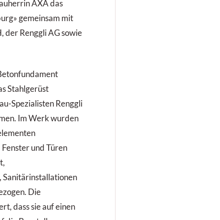
 Bauherrin AXA das
zburg» gemeinsam mit
, der Renggli AG sowie
Betonfundament
s Stahlgerüst
u-Spezialisten Renggli
mmen. Im Werk wurden
elementen
Fenster und Türen
t,
Sanitärinstallationen
ezogen. Die
t, dass sie auf einen