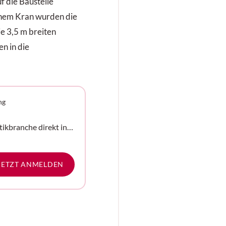
f die Baustelle
inem Kran wurden die
e 3,5 m breiten
n in die
ng
tikbranche direkt in
e
JETZT ANMELDEN