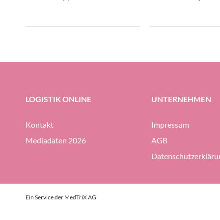
Förderung der Nachhaltigkeit im
gewirtschafttet. In 
Transportwesen zusammen.
Transport- und Logis
sich gleichermassen
wie unter erheblich
präsentiert, konnte 
Gruppe ihre Profitabi
Prozent halten (gege
Prozent im ersten H
LOGISTIK ONLINE
UNTERNEHMEN
halten.
Kontakt
Impressum
Mediadaten 2026
AGB
Datenschutzerkläru
Ein Service der MedTriX AG