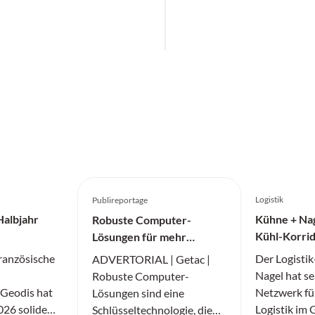
Logistik
Publireportage
Halbjahr
Kühne + Nag
Robuste Computer-
Kühl-Korrid
Lösungen für mehr
Medikamen
Produktivität
französische
Der Logisti
ADVERTORIAL | Getac |
Nagel hat se
Robuste Computer-
r Geodis hat
Netzwerk fü
Lösungen sind eine
026 solide
Logistik im
Schlüsseltechnologie, die