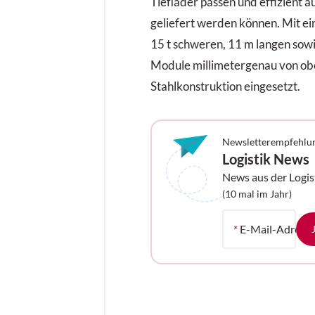
Tieflader passen und effizient au
geliefert werden können. Mit e
15 t schweren, 11 m langen sowi
Module millimetergenau von obe
Stahlkonstruktion eingesetzt.
Newsletterempfehlu
Logistik News
News aus der Logis
Ihrem Postfach
(10 mal im Jahr)
*
E-Mail-Adress