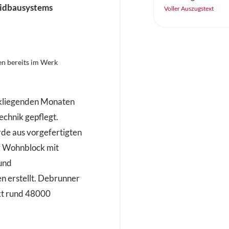
ridbausystems
zuverlässig, effizi
Voller Auszugstext
arbeiten. Der «SC
Continental ist ei
Vollgummireifen –
Höchstleistung au
n bereits im Werk
Untergrund.
ckliegenden Monaten
echnik gepflegt.
de aus vorgefertigten
 Wohnblock mit
und
 erstellt. Debrunner
ekt rund 48000