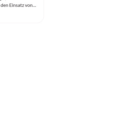
 den Einsatz von
genz in der Logistik