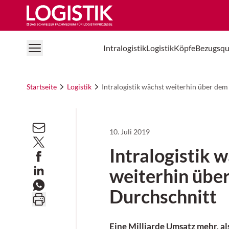
Logistik Online
Intralogistik
Logistik
Köpfe
Bezugsqu
Startseite
Logistik
Intralogistik wächst weiterhin über de
10. Juli 2019
Intralogistik 
weiterhin übe
Durchschnitt
Eine Milliarde Umsatz mehr, a