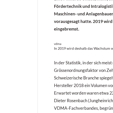
Fördertechnik und Intralogist
Maschinen- und Anlagenbaue
vorausgesagt hatte. 2019 wird
eingebremst.
vdma
In 2019 wird deshalb das Wachstum wo
In der Statistik, in der sich meis
Grössenordnungsfaktor von Zeh
Schweizerische Branche spiegelt
Hersteller 2018 ein Volumen von
Erwartet worden waren etwa 22,
Dieter Rosenbach (Jungheinrich
VDMA-Fachverbandes, begründ