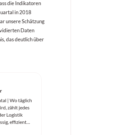
ass die Indikatoren
Quartal in 2018
ar unsere Schätzung
evidierten Daten
s, das deutlich über
er
al | Wo täglich
rd, zählt jedes
der Logistik
ig, effizient
«SC20+» von