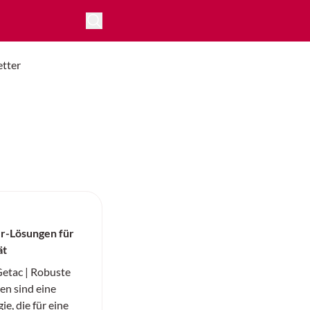
tter
r-Lösungen für
ät
tac | Robuste
n sind eine
e, die für eine