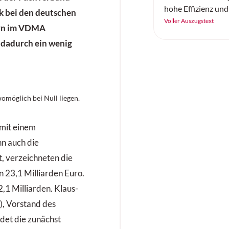
hohe Effizienz und
ik bei den deutschen
künstlicher Intelli
Voller Auszugstext
rn im VDMA
sorgen.
 dadurch ein wenig
möglich bei Null liegen.
t mit einem
n auch die
, verzeichneten die
 23,1 Milliarden Euro.
1 Milliarden. Klaus-
), Vorstand des
et die zunächst