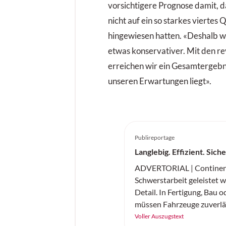
vorsichtigere Prognose damit, d
nicht auf ein so starkes viertes 
hingewiesen hatten. «Deshalb w
etwas konservativer. Mit den r
erreichen wir ein Gesamtergebni
unseren Erwartungen liegt».
Publireportage
Langlebig. Effizient. Sich
ADVERTORIAL | Continent
Schwerstarbeit geleistet wi
Detail. In Fertigung, Bau o
müssen Fahrzeuge zuverläss
und sicher arbeiten. Der 
Voller Auszugstext