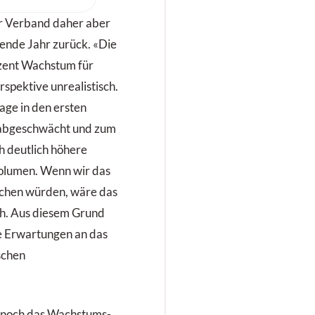
er
t für
r Verband daher aber
 Untergrund.
fende Jahr zurück. «Die
ozent Wachstum für
rspektive unrealistisch.
age in den ersten
 abgeschwächt und zum
h deutlich höhere
olumen. Wenn wir das
ichen würden, wäre das
ch. Aus diesem Grund
e Erwartungen an das
schen
er noch das Wachstums-