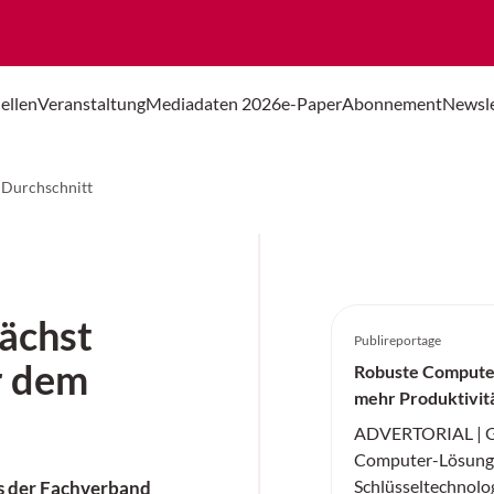
ellen
Veranstaltung
Mediadaten 2026
e-Paper
Abonnement
Newsle
m Durchschnitt
wächst
Publireportage
r dem
Robuste Compute
mehr Produktivit
ADVERTORIAL | Ge
Computer-Lösunge
Schlüsseltechnologi
ls der Fachverband