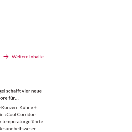
Weitere Inhalte
el schafft vier neue
ore für
te
k-Konzern Kühne +
in «Cool Corridor-
r temperaturgeführte
 Gesundheitswesen