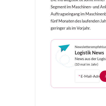
Segment im Maschinen- und An
Auftragseingang im Maschinenb
fünf Monaten des laufenden Ja
geringer als im Vorjahr.
Newsletterempfehlu
Logistik News
News aus der Logis
Ihrem Postfach
(10 mal im Jahr)
*
E-Mail-Adress