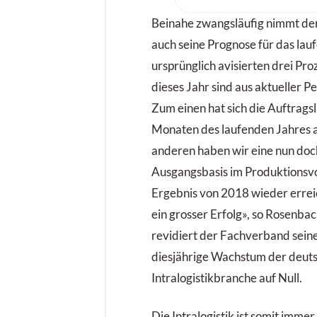
Continental ist ein robust
Vollgummireifen – gemach
Beinahe zwangsläufig nimmt de
Höchstleistung auf jedem
auch seine Prognose für das lau
ursprünglich avisierten drei Pr
dieses Jahr sind aus aktueller Pe
Zum einen hat sich die Auftragsl
Monaten des laufenden Jahres
anderen haben wir eine nun doc
Ausgangsbasis im Produktionsv
Ergebnis von 2018 wieder erre
ein grosser Erfolg», so Rosenba
revidiert der Fachverband sein
diesjährige Wachstum der deut
Intralogistikbranche auf Null.
Die Intralogistik ist somit imm