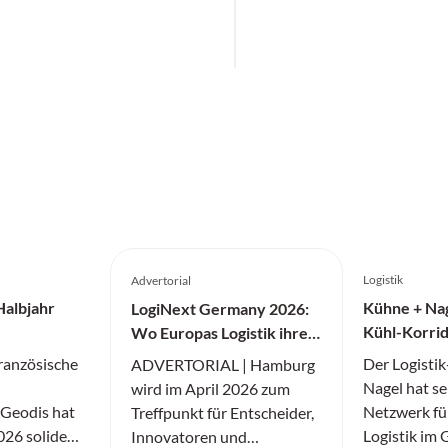
Logistik
Advertorial
Halbjahr
Kühne + Nag
LogiNext Germany 2026:
Kühl-Korrid
Wo Europas Logistik ihre
Medikamen
nächste Stufe zündet
französische
Der Logisti
ADVERTORIAL | Hamburg
Nagel hat se
wird im April 2026 zum
r Geodis hat
Netzwerk fü
Treffpunkt für Entscheider,
026 solide
Logistik im
Innovatoren und