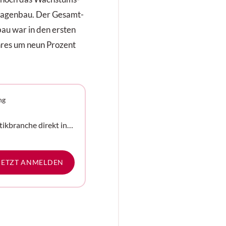
lagenbau. Der Gesamt-
au war in den ersten
hres um neun Prozent
ng
tikbranche direkt in
e
JETZT ANMELDEN