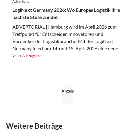
Advertorial
LogiNext Germany 2026: Wo Europas Logistik ihre
nächste Stufe zündet
ADVERTORIAL | Hamburg wird im April 2026 zum
Treffpunkt für Entscheider, Innovatoren und
Vordenker der Logistikbranche. Mit der LogiNext
Germany feiert am 14. und 15. April 2026 eine neue
internationale Kongressmesse ihre Premiere – und
Voller Auszugstext
setzt genau dort an, wo die Branche aktuell die
grössten Hebel hat: resiliente Lieferketten,
Digitalisierung und KI, Automatisierung, Robotik
sowie nachhaltige und urbane Logistik.
Weitere Beiträge