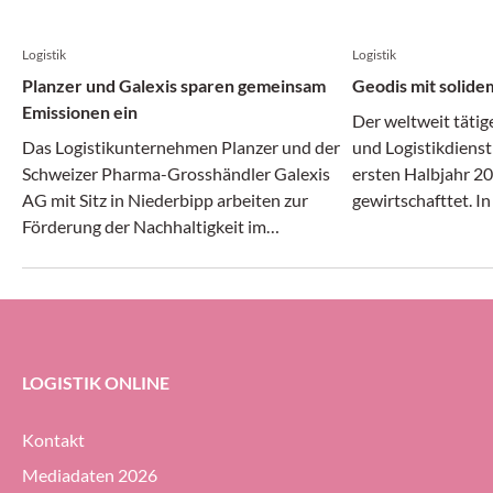
Logistik
Logistik
Planzer und Galexis sparen gemeinsam
Geodis mit solide
Emissionen ein
Der weltweit tätig
Das Logistikunternehmen Planzer und der
und Logistikdienst
Schweizer Pharma-Grosshändler Galexis
ersten Halbjahr 20
AG mit Sitz in Niederbipp arbeiten zur
gewirtschafttet. I
Förderung der Nachhaltigkeit im
Transport- und Log
Transportwesen zusammen.
gleichermassen dy
erheblichem Druck 
Geodis-Gruppe ihre
Prozent halten (g
ersten Halbjahr 20
LOGISTIK ONLINE
Kontakt
Mediadaten 2026