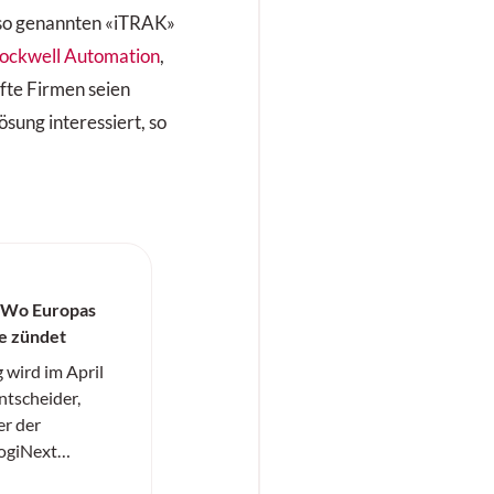
so genannten «iTRAK»
ockwell Automation
,
afte Firmen seien
ösung interessiert, so
 Wo Europas
fe zündet
ird im April
ntscheider,
r der
LogiNext
 15. April 2026