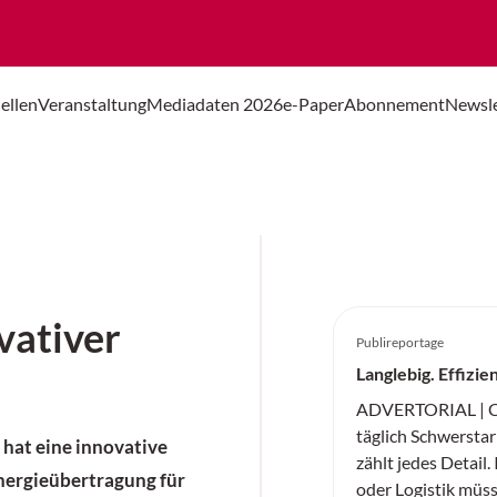
ellen
Veranstaltung
Mediadaten 2026
e-Paper
Abonnement
Newsle
vativer
Publireportage
Langlebig. Effizie
ADVERTORIAL | Co
täglich Schwerstarb
hat eine innovative
zählt jedes Detail.
nergieübertragung für
oder Logistik müs