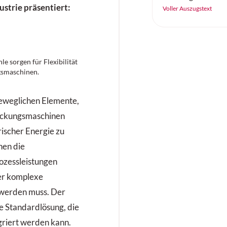
strie präsentiert:
zuverlässig, effizi
Voller Auszugstext
arbeiten. Der «SC
Continental ist ei
Vollgummireifen –
Höchstleistung au
 sorgen für Flexibilität
Untergrund.
gsmaschinen.
beweglichen Elemente,
ackungsmaschinen
rischer Energie zu
nen die
ozessleistungen
ber komplexe
 werden muss. Der
 Standardlösung, die
griert werden kann.