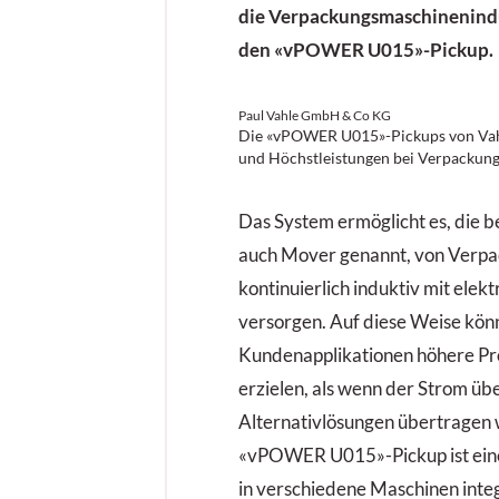
die Verpackungsmaschinenindu
den «vPOWER U015»-Pickup.
Paul Vahle GmbH & Co KG
Die «vPOWER U015»-Pickups von Vahle
und Höchstleistungen bei Verpackun
Das System ermöglicht es, die 
auch Mover genannt, von Verp
kontinuierlich induktiv mit elekt
versorgen. Auf diese Weise kön
Kundenapplikationen höhere Pr
erzielen, als wenn der Strom ü
Alternativlösungen übertragen
«vPOWER U015»-Pickup ist eine
in verschiedene Maschinen inte