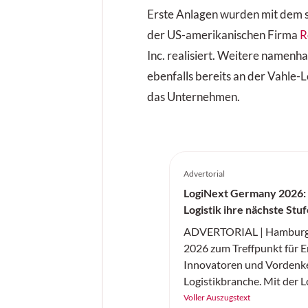
Erste Anlagen wurden mit dem 
der US-amerikanischen Firma
R
Inc. realisiert. Weitere namenh
ebenfalls bereits an der Vahle-L
das Unternehmen.
Advertorial
LogiNext Germany 2026:
Logistik ihre nächste Stu
ADVERTORIAL | Hamburg w
2026 zum Treffpunkt für E
Innovatoren und Vordenke
Logistikbranche. Mit der 
Germany feiert am 14. und
Voller Auszugstext