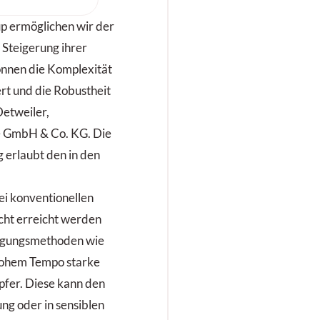
 Kongressmesse
genau dort an, wo
 ermöglichen wir der
össten Hebel hat:
 Steigerung ihrer
gitalisierung und
nnen die Komplexität
tik sowie
rt und die Robustheit
istik.
Detweiler,
e GmbH & Co. KG. Die
 erlaubt den in den
ei konventionellen
ht erreicht werden
ragungsmethoden wie
hohem Tempo starke
fer. Diese kann den
ng oder in sensiblen