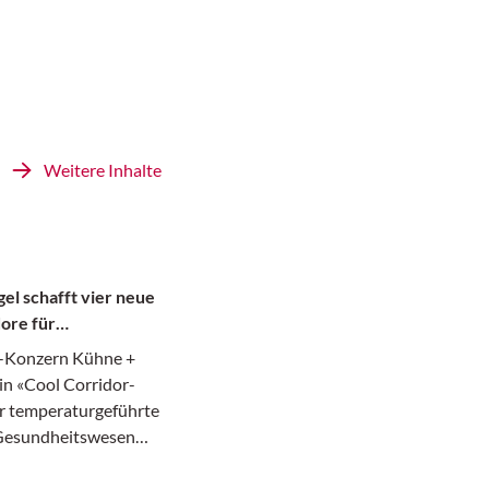
Weitere Inhalte
el schafft vier neue
ore für
te
k-Konzern Kühne +
in «Cool Corridor-
r temperaturgeführte
 Gesundheitswesen
afür hat das in
 ansässige