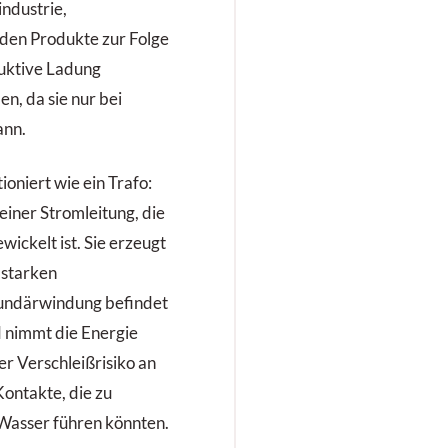
ndustrie,
den Produkte zur Folge
duktive Ladung
n, da sie nur bei
ann.
oniert wie ein Trafo:
iner Stromleitung, die
ckelt ist. Sie erzeugt
 starken
undärwindung befindet
d nimmt die Energie
er Verschleißrisiko an
Kontakte, die zu
Wasser führen könnten.