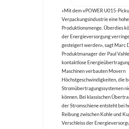
eine neue internationale
ihre Premiere – und setzt 
«Mit dem vPOWER U015-Pickup
die Branche aktuell die gr
Verpackungsindustrie eine hohe
resiliente Lieferketten, Di
Produktionsmenge. Überdies kö
KI, Automatisierung, Robo
der Energieversorgung verringe
nachhaltige und urbane Log
gesteigert werden», sagt Marc 
Produktmanager der Paul Vahl
kontaktlose Energieübertragung
Maschinen verbauten Movern
Höchstgeschwindigkeiten, die b
Stromübertragungssystemen nic
können. Bei klassischen Übert
der Stromschiene entsteht bei 
Reibung zwischen Kohle und Kup
Verschleiss der Energieversorgu