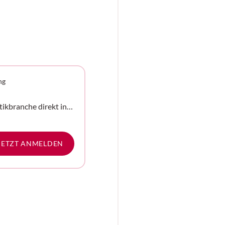
ng
tikbranche direkt in
e
JETZT ANMELDEN