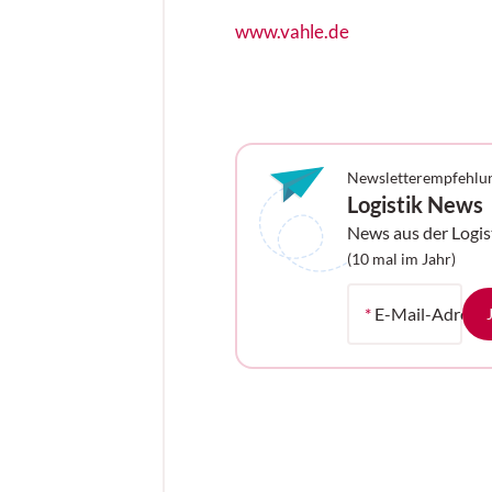
www.vahle.de
Newsletterempfehlu
Logistik News
News aus der Logis
Ihrem Postfach
(10 mal im Jahr)
*
E-Mail-Adress