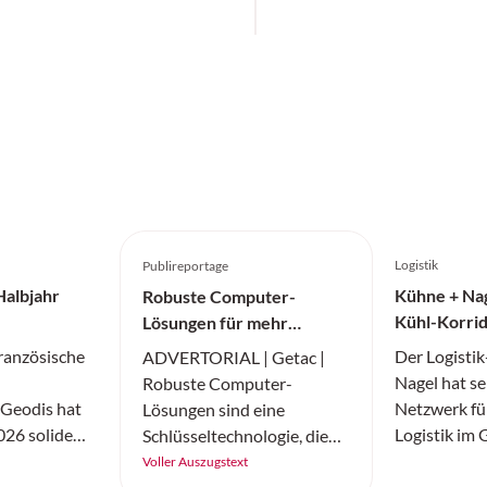
Logistik
Publireportage
Halbjahr
Kühne + Nag
Robuste Computer-
Kühl-Korrid
Lösungen für mehr
Medikamen
Produktivität
französische
Der Logisti
ADVERTORIAL | Getac |
Nagel hat se
Robuste Computer-
r Geodis hat
Netzwerk fü
Lösungen sind eine
026 solide
Logistik im
Schlüsseltechnologie, die
einem globalen
erweitert. D
für eine hohe Effizienz und
Voller Auszugstext
tikmarkt, der
Schindellegi