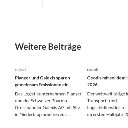
Weitere Beiträge
Logistik
Logistik
Planzer und Galexis sparen
Geodis mit solidem 
gemeinsam Emissionen ein
2026
Das Logistikunternehmen Planzer
Der weltweit tätige 
und der Schweizer Pharma-
Transport- und
Grosshändler Galexis AG mit Sitz
Logistikdienstleiste
in Niederbipp arbeiten zur
im ersten Halbjahr 2
Förderung der Nachhaltigkeit im
gewirtschafttet. In 
Transportwesen zusammen.
Transport- und Logis