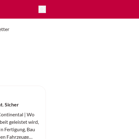
tter
nt. Sicher
ntinental | Wo
eit geleistet wird,
 In Fertigung, Bau
sen Fahrzeuge