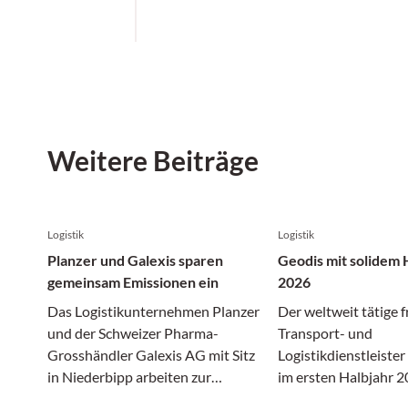
Weitere Beiträge
Logistik
Logistik
Planzer und Galexis sparen
Geodis mit solidem 
gemeinsam Emissionen ein
2026
Das Logistikunternehmen Planzer
Der weltweit tätige 
und der Schweizer Pharma-
Transport- und
Grosshändler Galexis AG mit Sitz
Logistikdienstleiste
in Niederbipp arbeiten zur
im ersten Halbjahr 2
Förderung der Nachhaltigkeit im
gewirtschafttet. In 