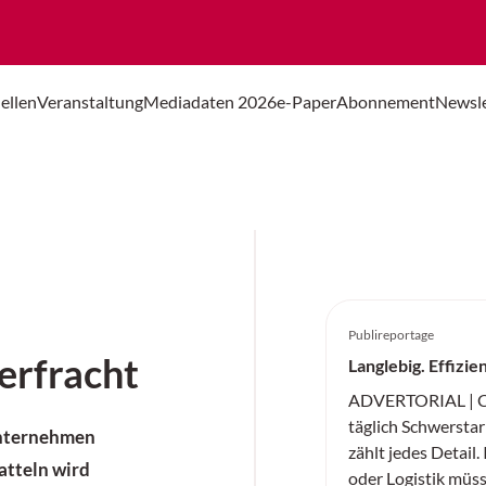
ellen
Veranstaltung
Mediadaten 2026
e-Paper
Abonnement
Newsle
Publireportage
erfracht
Langlebig. Effizie
ADVERTORIAL | Co
täglich Schwerstarb
unternehmen
zählt jedes Detail.
atteln wird
oder Logistik müs