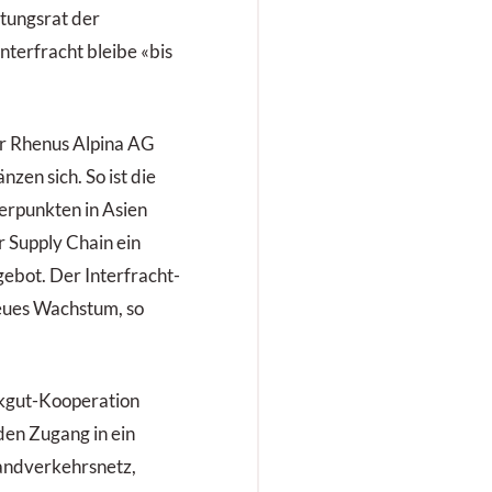
ltungsrat der
terfracht bleibe «bis
r Rhenus Alpina AG
zen sich. So ist die
erpunkten in Asien
r Supply Chain ein
ebot. Der Interfracht-
eues Wachstum, so
ückgut-Kooperation
den Zugang in ein
Landverkehrsnetz,