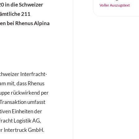
0 in die Schweizer
zuverlässig, effizi
Voller Auszugstext
arbeiten. Der «SC
Sämtliche 211
Continental ist ei
len bei Rhenus Alpina
Vollgummireifen –
Höchstleistung au
Untergrund.
chweizer Interfracht-
am mit, dass Rhenus
ruppe rückwirkend per
Transaktion umfasst
tiven Einheiten der
fracht Logistik AG,
er Intertruck GmbH.