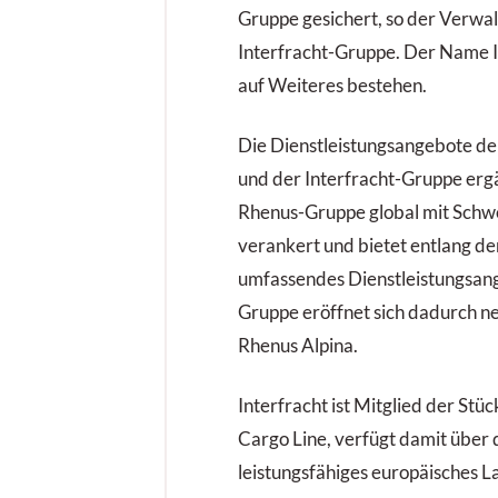
Gruppe gesichert, so der Verwa
Interfracht-Gruppe. Der Name In
auf Weiteres bestehen.
Die Dienstleistungsangebote de
und der Interfracht-Gruppe ergän
Rhenus-Gruppe global mit Schw
verankert und bietet entlang de
umfassendes Dienstleistungsang
Gruppe eröffnet sich dadurch n
Rhenus Alpina.
Interfracht ist Mitglied der St
Cargo Line, verfügt damit über 
leistungsfähiges europäisches 