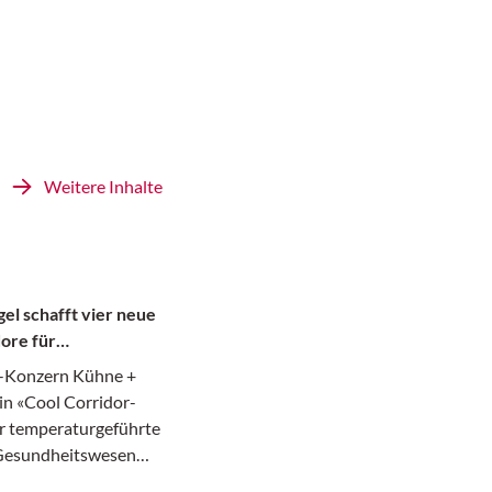
Weitere Inhalte
el schafft vier neue
ore für
te
k-Konzern Kühne +
in «Cool Corridor-
r temperaturgeführte
 Gesundheitswesen
afür hat das in