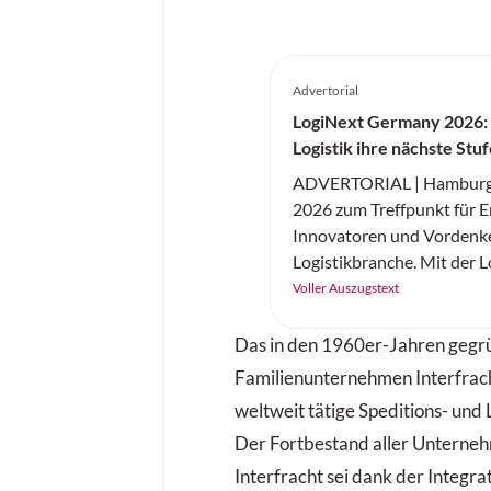
Advertorial
LogiNext Germany 2026:
Logistik ihre nächste Stu
ADVERTORIAL | Hamburg w
2026 zum Treffpunkt für E
Innovatoren und Vordenke
Logistikbranche. Mit der 
Germany feiert am 14. und
Voller Auszugstext
eine neue internationale
ihre Premiere – und setzt 
Das in den 1960er-Jahren gegr
die Branche aktuell die gr
Familienunternehmen Interfracht
resiliente Lieferketten, Di
weltweit tätige Speditions- und 
KI, Automatisierung, Robo
Der Fortbestand aller Unterne
nachhaltige und urbane Log
Interfracht sei dank der Integra