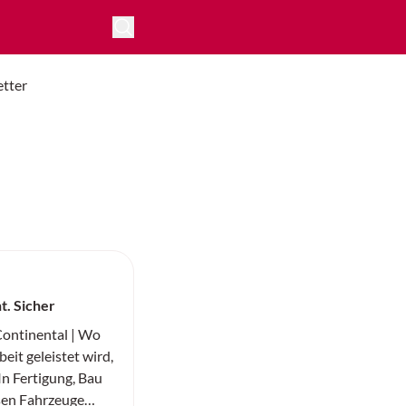
tter
nt. Sicher
ntinental | Wo
eit geleistet wird,
 In Fertigung, Bau
sen Fahrzeuge