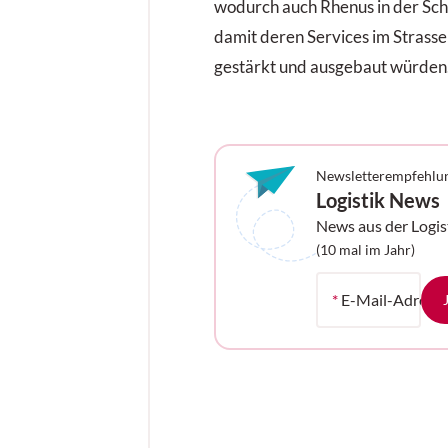
wodurch auch Rhenus in der Schw
damit deren Services im Strass
gestärkt und ausgebaut würden
Newsletterempfehlu
Logistik News
News aus der Logis
Ihrem Postfach
(10 mal im Jahr)
*
E-Mail-Adress