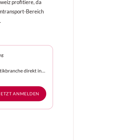
eiz profitiere, da
entransport-Bereich
.
ng
tikbranche direkt in
e
JETZT ANMELDEN