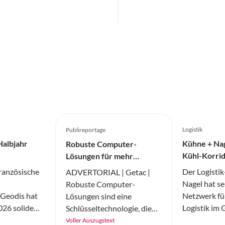
Logistik
Publireportage
Halbjahr
Kühne + Nag
Robuste Computer-
Kühl-Korrid
Lösungen für mehr
Medikamen
Produktivität
französische
Der Logisti
ADVERTORIAL | Getac |
Nagel hat se
Robuste Computer-
r Geodis hat
Netzwerk fü
Lösungen sind eine
026 solide
Logistik im
Schlüsseltechnologie, die
einem globalen
erweitert. D
für eine hohe Effizienz und
Voller Auszugstext