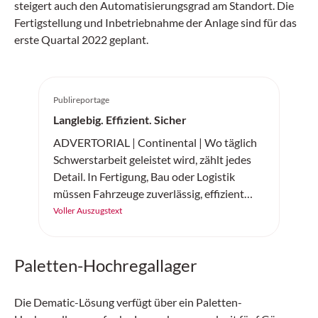
steigert auch den Automatisierungsgrad am Standort. Die
Fertigstellung und Inbetriebnahme der Anlage sind für das
erste Quartal 2022 geplant.
Publireportage
Langlebig. Effizient. Sicher
ADVERTORIAL | Continental | Wo täglich
Schwerstarbeit geleistet wird, zählt jedes
Detail. In Fertigung, Bau oder Logistik
müssen Fahrzeuge zuverlässig, effizient
und sicher arbeiten. Der «SC20+» von
Voller Auszugstext
Continental ist ein robuster
Vollgummireifen – gemacht für
Paletten-Hochregallager
Höchstleistung auf jedem Untergrund.
Die Dematic-Lösung verfügt über ein Paletten-