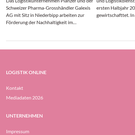
Das Logistikunternehmen Planzer und der
und Logistikdienst
Schweizer Pharma-Grosshändler Galexis
ersten Halbjahr 20
AG mit Sitz in Niederbipp arbeiten zur
gewirtschafttet. I
Förderung der Nachhaltigkeit im
Transport- und Log
Transportwesen zusammen.
gleichermassen dy
erheblichem Druck 
Geodis-Gruppe ihre
Prozent halten (g
ersten Halbjahr 20
LOGISTIK ONLINE
Kontakt
Mediadaten 2026
UNTERNEHMEN
Impressum